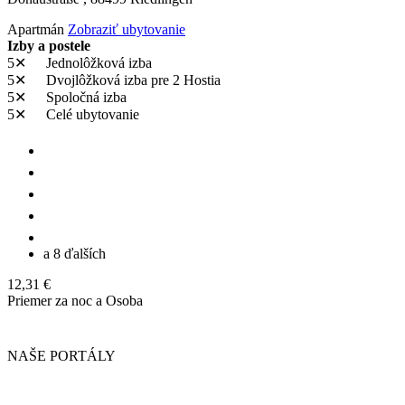
Apartmán
Zobraziť ubytovanie
Izby a postele
5✕
Jednolôžková izba
5✕
Dvojlôžková izba
pre 2 Hostia
5✕
Spoločná izba
5✕
Celé ubytovanie
a 8 ďalších
12,31 €
Priemer za noc a Osoba
NAŠE PORTÁLY