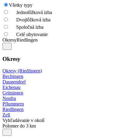
Všetky typy
Jednolôžková izba
Dvojlôžková izba
Spoločná izba
Celé ubytovanie
Okresy
Riedlingen
Okresy
Okresy (Riedlingen)
Bechingen
Daugendorf
Eichenau
Grüningen
Neufra
Pflummern
Riedlingen
Zell
Vyhľadávanie v okolí
Polomer do 3 km