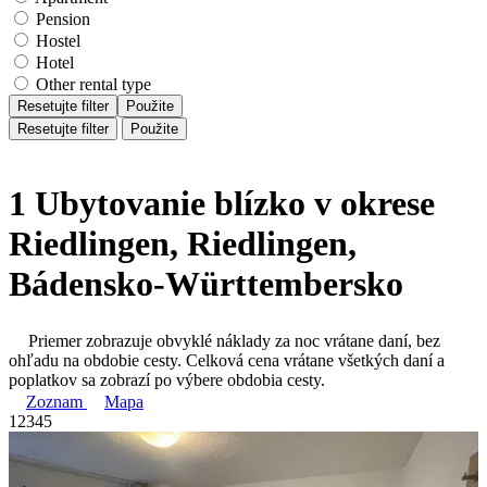
Pension
Hostel
Hotel
Other rental type
Resetujte filter
Použite
Resetujte filter
Použite
1 Ubytovanie blízko v okrese
Riedlingen, Riedlingen,
Bádensko-Württembersko
Priemer zobrazuje obvyklé náklady za noc vrátane daní, bez
ohľadu na obdobie cesty. Celková cena vrátane všetkých daní a
poplatkov sa zobrazí po výbere obdobia cesty.
Zoznam
Mapa
1
2
3
4
5