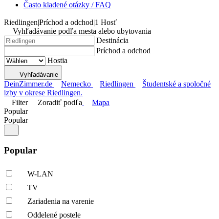
Často kladené otázky / FAQ
Riedlingen
|
Príchod a odchod
|
1 Hosť
Vyhľadávanie podľa mesta alebo ubytovania
Destinácia
Príchod a odchod
Hostia
Vyhľadávanie
DeinZimmer.de
Nemecko
Riedlingen
Študentské a spoločné
izby v okrese Riedlingen.
Filter
Zoradiť podľa
Mapa
Popular
Popular
Popular
W-LAN
TV
Zariadenia na varenie
Oddelené postele