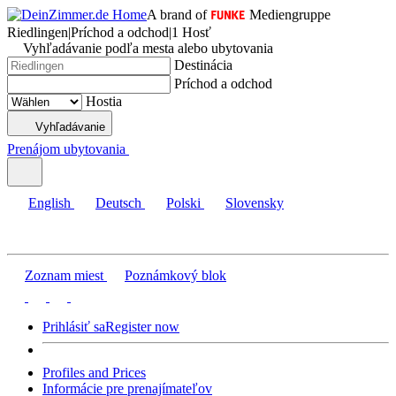
A brand of
Mediengruppe
Riedlingen
|
Príchod a odchod
|
1 Hosť
Vyhľadávanie podľa mesta alebo ubytovania
Destinácia
Príchod a odchod
Hostia
Vyhľadávanie
Prenájom ubytovania
English
Deutsch
Polski
Slovensky
Zoznam miest
Poznámkový blok
Prihlásiť sa
Register now
Profiles and Prices
Informácie pre prenajímateľov