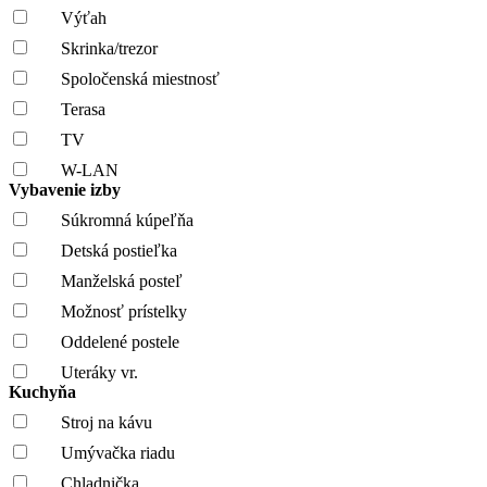
Výťah
Skrinka/trezor
Spoločenská miestnosť
Terasa
TV
W-LAN
Vybavenie izby
Súkromná kúpeľňa
Detská postieľka
Manželská posteľ
Možnosť prístelky
Oddelené postele
Uteráky vr.
Kuchyňa
Stroj na kávu
Umývačka riadu
Chladnička