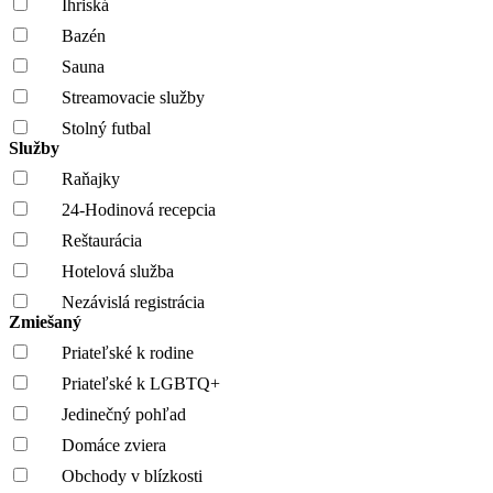
Ihriská
Bazén
Sauna
Streamovacie služby
Stolný futbal
Služby
Raňajky
24-Hodinová recepcia
Reštaurácia
Hotelová služba
Nezávislá registrácia
Zmiešaný
Priateľské k rodine
Priateľské k LGBTQ+
Jedinečný pohľad
Domáce zviera
Obchody v blízkosti