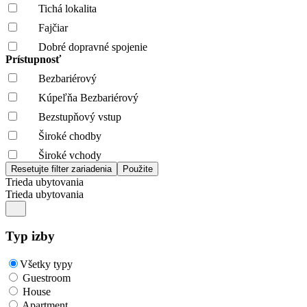
Tichá lokalita
Fajčiar
Dobré dopravné spojenie
Prístupnosť
Bezbariérový
Kúpeľňa Bezbariérový
Bezstupňový vstup
Široké chodby
Široké vchody
Trieda ubytovania
Trieda ubytovania
Typ izby
Všetky typy
Guestroom
House
Apartment