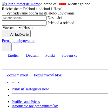
A brand of
Mediengruppe
Reichelsheim
|
Príchod a odchod
|
1 Hosť
Vyhľadávanie podľa mesta alebo ubytovania
Destinácia
Príchod a odchod
Hostia
Vyhľadávanie
Prenájom ubytovania
English
Deutsch
Polski
Slovensky
Zoznam miest
Poznámkový blok
Prihlásiť sa
Register now
Profiles and Prices
Informácie pre prenajímateľov