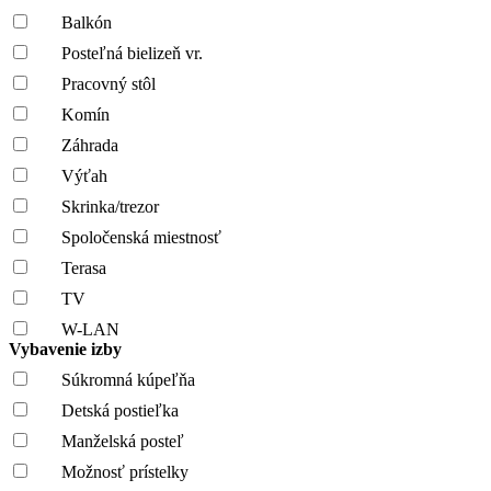
Balkón
Posteľná bielizeň vr.
Pracovný stôl
Komín
Záhrada
Výťah
Skrinka/trezor
Spoločenská miestnosť
Terasa
TV
W-LAN
Vybavenie izby
Súkromná kúpeľňa
Detská postieľka
Manželská posteľ
Možnosť prístelky