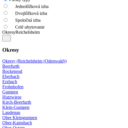
Jednolôžková izba
Dvojlôžková izba
Spoločná izba
Celé ubytovanie
Okresy
Reichelsheim
Okresy
Okresy (Reichelsheim (Odenwald))
Beerfurth
Bockenrod
Eberbach
Erzbach
Frohnhofen
Gumpen
Hutzwiese
Kirch-Beerfurth
Klein-Gumpen
Laudenau
Ober Kleingumpen
Ober-Kainsbach
Ober-Ostern