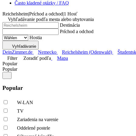
Často kladené otázky / FAQ
Reichelsheim
|
Príchod a odchod
|
1 Hosť
Vyhľadávanie podľa mesta alebo ubytovania
Destinácia
Príchod a odchod
Hostia
Vyhľadávanie
DeinZimmer.de
Nemecko
Reichelsheim (Odenwald)
Študentsk
Filter
Zoradiť podľa
Mapa
Popular
Popular
Popular
W-LAN
TV
Zariadenia na varenie
Oddelené postele