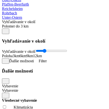
Pfaffen-Beerfurth
Reichelsheim
Rohrbach
Unter-Ostern
Vyhľadávanie v okolí
Polomer do 3 km
Vyhľadávanie v okolí
Vyhľadávanie v okolí
Poloha
3km
6km
9km
12km
Ďalšie možnosti
Filter
Ďalšie možnosti
Vybavenie
Vybavenie
Všeobecné vybavenie
Klimatizácia