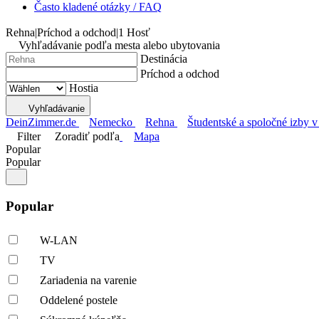
Často kladené otázky / FAQ
Rehna
|
Príchod a odchod
|
1 Hosť
Vyhľadávanie podľa mesta alebo ubytovania
Destinácia
Príchod a odchod
Hostia
Vyhľadávanie
DeinZimmer.de
Nemecko
Rehna
Študentské a spoločné izby v
Filter
Zoradiť podľa
Mapa
Popular
Popular
Popular
W-LAN
TV
Zariadenia na varenie
Oddelené postele