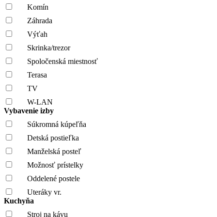
Komín
Záhrada
Výťah
Skrinka/trezor
Spoločenská miestnosť
Terasa
TV
W-LAN
Vybavenie izby
Súkromná kúpeľňa
Detská postieľka
Manželská posteľ
Možnosť prístelky
Oddelené postele
Uteráky vr.
Kuchyňa
Stroj na kávu