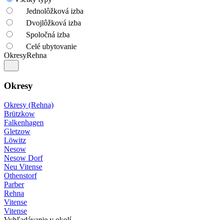
Jednolôžková izba
Dvojlôžková izba
Spoločná izba
Celé ubytovanie
Okresy
Rehna
Okresy
Okresy (Rehna)
Brützkow
Falkenhagen
Gletzow
Löwitz
Nesow
Nesow Dorf
Neu Vitense
Othenstorf
Parber
Rehna
Vitense
Vitense
Vyhľadávanie v okolí