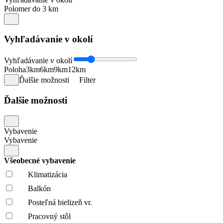
Polomer do 3 km
Vyhľadávanie v okolí
Vyhľadávanie v okolí
Poloha
3km
6km
9km
12km
Ďalšie možnosti
Filter
Ďalšie možnosti
Vybavenie
Vybavenie
Všeobecné vybavenie
Klimatizácia
Balkón
Posteľná bielizeň vr.
Pracovný stôl