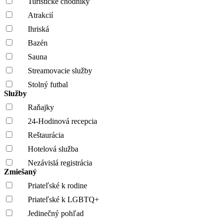
Turistické chodníky
Atrakcií
Ihriská
Bazén
Sauna
Streamovacie služby
Stolný futbal
Služby
Raňajky
24-Hodinová recepcia
Reštaurácia
Hotelová služba
Nezávislá registrácia
Zmiešaný
Priateľské k rodine
Priateľské k LGBTQ+
Jedinečný pohľad