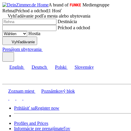
A brand of
Mediengruppe
Rehna
|
Príchod a odchod
|
1 Hosť
Vyhľadávanie podľa mesta alebo ubytovania
Destinácia
Príchod a odchod
Hostia
Vyhľadávanie
Prenájom ubytovania
English
Deutsch
Polski
Slovensky
Zoznam miest
Poznámkový blok
Prihlásiť sa
Register now
Profiles and Prices
Informácie pre prenajímateľov