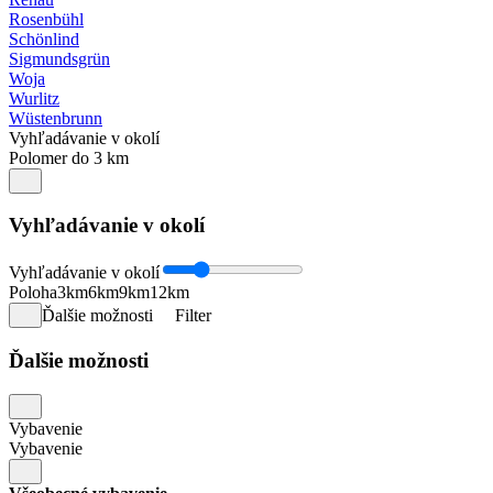
Rosenbühl
Schönlind
Sigmundsgrün
Woja
Wurlitz
Wüstenbrunn
Vyhľadávanie v okolí
Polomer do 3 km
Vyhľadávanie v okolí
Vyhľadávanie v okolí
Poloha
3km
6km
9km
12km
Ďalšie možnosti
Filter
Ďalšie možnosti
Vybavenie
Vybavenie