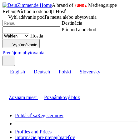
A brand of
Mediengruppe
Rehau
|
Príchod a odchod
|
1 Hosť
Vyhľadávanie podľa mesta alebo ubytovania
Destinácia
Príchod a odchod
Hostia
Vyhľadávanie
Prenájom ubytovania
English
Deutsch
Polski
Slovensky
Zoznam miest
Poznámkový blok
Prihlásiť sa
Register now
Profiles and Prices
Informácie pre prenajímateľov