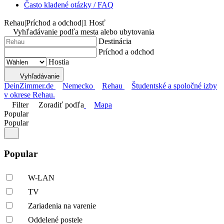
Často kladené otázky / FAQ
Rehau
|
Príchod a odchod
|
1 Hosť
Vyhľadávanie podľa mesta alebo ubytovania
Destinácia
Príchod a odchod
Hostia
Vyhľadávanie
DeinZimmer.de
Nemecko
Rehau
Študentské a spoločné izby
v okrese Rehau.
Filter
Zoradiť podľa
Mapa
Popular
Popular
Popular
W-LAN
TV
Zariadenia na varenie
Oddelené postele