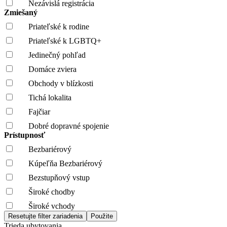
Nezávislá registrácia
Zmiešaný
Priateľské k rodine
Priateľské k LGBTQ+
Jedinečný pohľad
Domáce zviera
Obchody v blízkosti
Tichá lokalita
Fajčiar
Dobré dopravné spojenie
Prístupnosť
Bezbariérový
Kúpeľňa Bezbariérový
Bezstupňový vstup
Široké chodby
Široké vchody
Trieda ubytovania