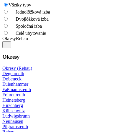
Všetky typy
Jednolôžková izba
Dvojlôžková izba
Spoločná izba
Celé ubytovanie
Okresy
Rehau
Okresy
Okresy (Rehau)
Degenreuth
Dobeneck
Eulenhammer
Faßmannsreuth
Fohrenreuth
Heinersberg
Hirschberg
Kühschwitz
Ludwigsbrunn
Neuhausen
Pilgramsreuth
Rehau