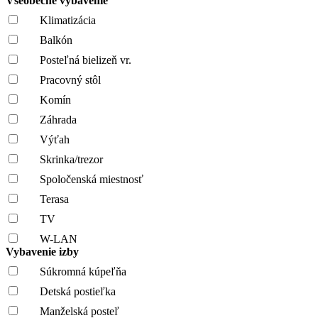
Všeobecné vybavenie
Klimatizácia
Balkón
Posteľná bielizeň vr.
Pracovný stôl
Komín
Záhrada
Výťah
Skrinka/trezor
Spoločenská miestnosť
Terasa
TV
W-LAN
Vybavenie izby
Súkromná kúpeľňa
Detská postieľka
Manželská posteľ