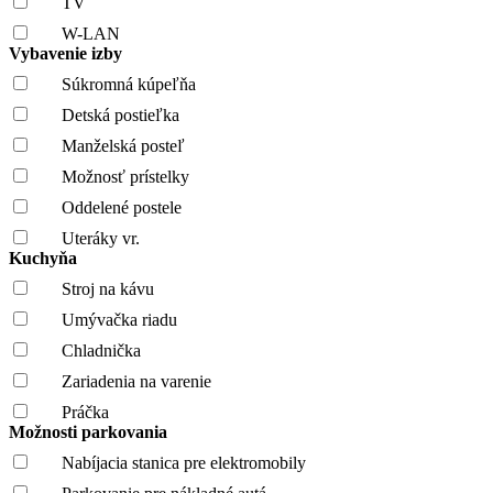
TV
W-LAN
Vybavenie izby
Súkromná kúpeľňa
Detská postieľka
Manželská posteľ
Možnosť prístelky
Oddelené postele
Uteráky vr.
Kuchyňa
Stroj na kávu
Umývačka riadu
Chladnička
Zariadenia na varenie
Práčka
Možnosti parkovania
Nabíjacia stanica pre elektromobily