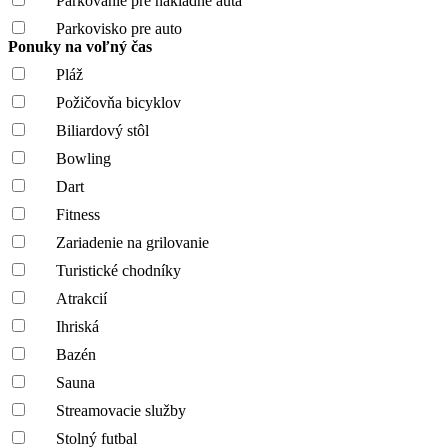
Parkovanie pre nákladné autá
Parkovisko pre auto
Ponuky na voľný čas
Pláž
Požičovňa bicyklov
Biliardový stôl
Bowling
Dart
Fitness
Zariadenie na grilovanie
Turistické chodníky
Atrakcií
Ihriská
Bazén
Sauna
Streamovacie služby
Stolný futbal