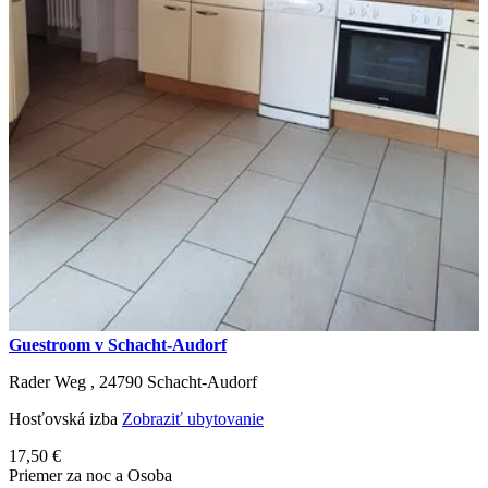
Guestroom v Schacht-Audorf
Rader Weg ,
24790
Schacht-Audorf
Hosťovská izba
Zobraziť ubytovanie
17,50 €
Priemer za noc a Osoba