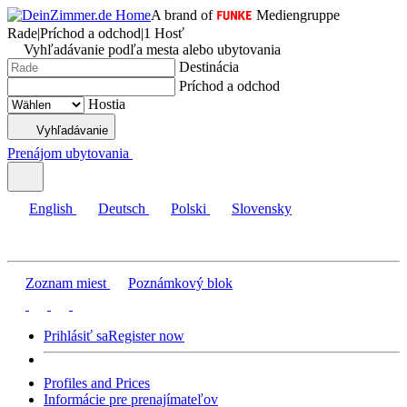
A brand of
Mediengruppe
Rade
|
Príchod a odchod
|
1 Hosť
Vyhľadávanie podľa mesta alebo ubytovania
Destinácia
Príchod a odchod
Hostia
Vyhľadávanie
Prenájom ubytovania
English
Deutsch
Polski
Slovensky
Zoznam miest
Poznámkový blok
Prihlásiť sa
Register now
Profiles and Prices
Informácie pre prenajímateľov