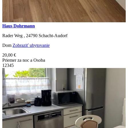
Haus Dohrmann
Rader Weg ,
24790
Schacht-Audorf
Dom
Zobraziť ubytovanie
20,00 €
Priemer za noc a Osoba
1
2
3
4
5