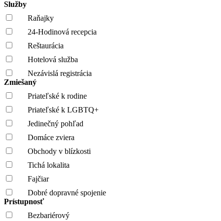
Služby
Raňajky
24-Hodinová recepcia
Reštaurácia
Hotelová služba
Nezávislá registrácia
Zmiešaný
Priateľské k rodine
Priateľské k LGBTQ+
Jedinečný pohľad
Domáce zviera
Obchody v blízkosti
Tichá lokalita
Fajčiar
Dobré dopravné spojenie
Prístupnosť
Bezbariérový