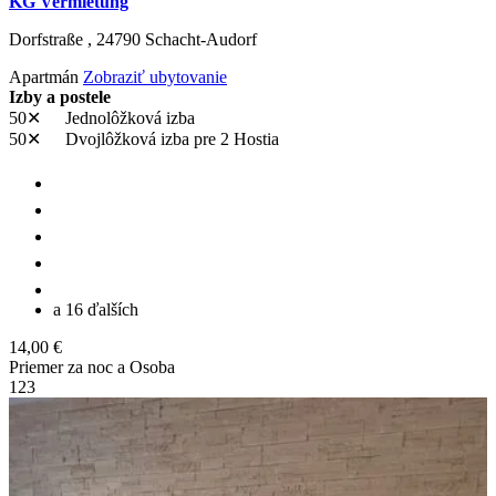
KG Vermietung
Dorfstraße ,
24790
Schacht-Audorf
Apartmán
Zobraziť ubytovanie
Izby a postele
50✕
Jednolôžková izba
50✕
Dvojlôžková izba
pre 2 Hostia
a 16 ďalších
14,00 €
Priemer za noc a Osoba
1
2
3