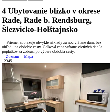
4 Ubytovanie blízko v okrese
Rade, Rade b. Rendsburg,
Šlezvicko-Holštajnsko
Priemer zobrazuje obvyklé náklady za noc vrátane daní, bez
ohľadu na obdobie cesty. Celková cena vrátane všetkých daní a
poplatkov sa zobrazí po výbere obdobia cesty.
Zoznam
Mapa
1
2
3
4
5