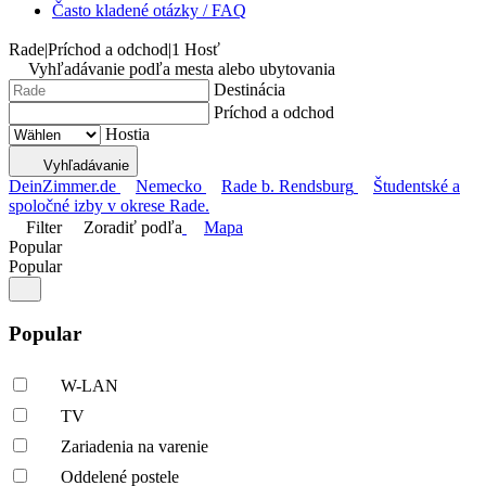
Často kladené otázky / FAQ
Rade
|
Príchod a odchod
|
1 Hosť
Vyhľadávanie podľa mesta alebo ubytovania
Destinácia
Príchod a odchod
Hostia
Vyhľadávanie
DeinZimmer.de
Nemecko
Rade b. Rendsburg
Študentské a
spoločné izby v okrese Rade.
Filter
Zoradiť podľa
Mapa
Popular
Popular
Popular
W-LAN
TV
Zariadenia na varenie
Oddelené postele