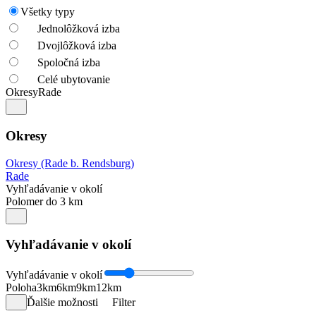
Všetky typy
Jednolôžková izba
Dvojlôžková izba
Spoločná izba
Celé ubytovanie
Okresy
Rade
Okresy
Okresy (Rade b. Rendsburg)
Rade
Vyhľadávanie v okolí
Polomer do 3 km
Vyhľadávanie v okolí
Vyhľadávanie v okolí
Poloha
3km
6km
9km
12km
Ďalšie možnosti
Filter