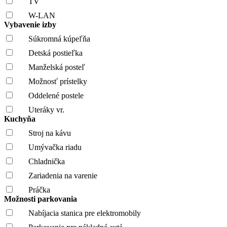
TV
W-LAN
Vybavenie izby
Súkromná kúpeľňa
Detská postieľka
Manželská posteľ
Možnosť prístelky
Oddelené postele
Uteráky vr.
Kuchyňa
Stroj na kávu
Umývačka riadu
Chladnička
Zariadenia na varenie
Práčka
Možnosti parkovania
Nabíjacia stanica pre elektromobily