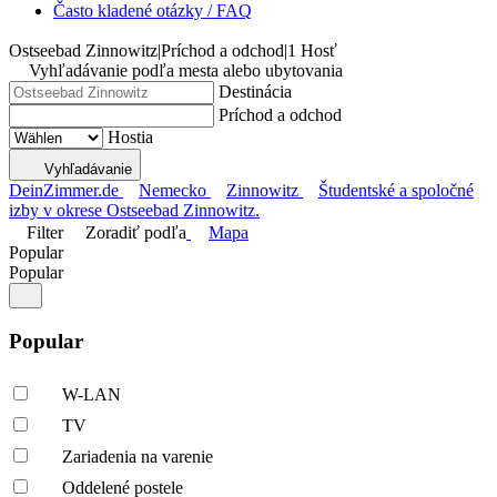
Často kladené otázky / FAQ
Ostseebad Zinnowitz
|
Príchod a odchod
|
1 Hosť
Vyhľadávanie podľa mesta alebo ubytovania
Destinácia
Príchod a odchod
Hostia
Vyhľadávanie
DeinZimmer.de
Nemecko
Zinnowitz
Študentské a spoločné
izby v okrese Ostseebad Zinnowitz.
Filter
Zoradiť podľa
Mapa
Popular
Popular
Popular
W-LAN
TV
Zariadenia na varenie
Oddelené postele