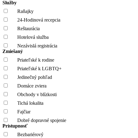
Služby
Raňajky
24-Hodinová recepcia
Reštaurácia
Hotelová služba
Nezávislá registrácia
Zmiešaný
Priateľské k rodine
Priateľské k LGBTQ+
Jedinečný pohľad
Domáce zviera
Obchody v blízkosti
Tichá lokalita
Fajčiar
Dobré dopravné spojenie
Prístupnosť
Bezbariérový