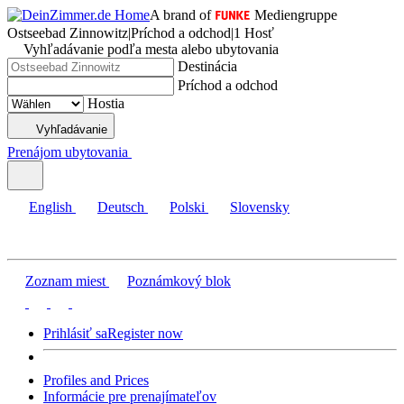
A brand of
Mediengruppe
Ostseebad Zinnowitz
|
Príchod a odchod
|
1 Hosť
Vyhľadávanie podľa mesta alebo ubytovania
Destinácia
Príchod a odchod
Hostia
Vyhľadávanie
Prenájom ubytovania
English
Deutsch
Polski
Slovensky
Zoznam miest
Poznámkový blok
Prihlásiť sa
Register now
Profiles and Prices
Informácie pre prenajímateľov