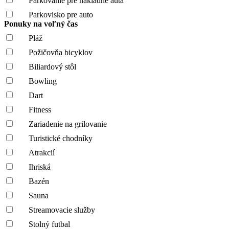
Parkovanie pre nákladné autá
Parkovisko pre auto
Ponuky na voľný čas
Pláž
Požičovňa bicyklov
Biliardový stôl
Bowling
Dart
Fitness
Zariadenie na grilovanie
Turistické chodníky
Atrakcií
Ihriská
Bazén
Sauna
Streamovacie služby
Stolný futbal