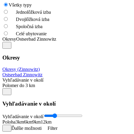
Všetky typy
Jednolôžková izba
Dvojlôžková izba
Spoločná izba
Celé ubytovanie
Okresy
Ostseebad Zinnowitz
Okresy
Okresy (Zinnowitz)
Ostseebad Zinnowitz
Vyhľadávanie v okolí
Polomer do 3 km
Vyhľadávanie v okolí
Vyhľadávanie v okolí
Poloha
3km
6km
9km
12km
Ďalšie možnosti
Filter