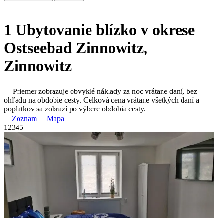
1 Ubytovanie blízko v okrese
Ostseebad Zinnowitz,
Zinnowitz
Priemer zobrazuje obvyklé náklady za noc vrátane daní, bez
ohľadu na obdobie cesty. Celková cena vrátane všetkých daní a
poplatkov sa zobrazí po výbere obdobia cesty.
Zoznam
Mapa
1
2
3
4
5