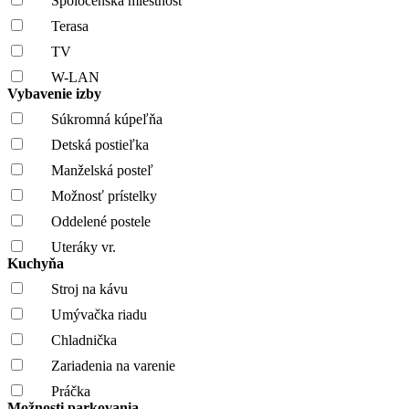
Spoločenská miestnosť
Terasa
TV
W-LAN
Vybavenie izby
Súkromná kúpeľňa
Detská postieľka
Manželská posteľ
Možnosť prístelky
Oddelené postele
Uteráky vr.
Kuchyňa
Stroj na kávu
Umývačka riadu
Chladnička
Zariadenia na varenie
Práčka
Možnosti parkovania