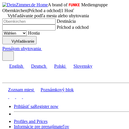
A brand of
Mediengruppe
Obernkirchen
|
Príchod a odchod
|
1 Hosť
Vyhľadávanie podľa mesta alebo ubytovania
Destinácia
Príchod a odchod
Hostia
Vyhľadávanie
Prenájom ubytovania
English
Deutsch
Polski
Slovensky
Zoznam miest
Poznámkový blok
Prihlásiť sa
Register now
Profiles and Prices
Informácie pre prenajímateľov