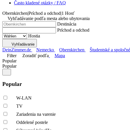
Často kladené otázky / FAQ
Obernkirchen
|
Príchod a odchod
|
1 Hosť
Vyhľadávanie podľa mesta alebo ubytovania
Destinácia
Príchod a odchod
Hostia
Vyhľadávanie
DeinZimmer.de
Nemecko
Obernkirchen
Študentské a spoločné
Filter
Zoradiť podľa
Mapa
Popular
Popular
Popular
W-LAN
TV
Zariadenia na varenie
Oddelené postele