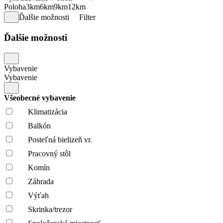
Poloha
3km
6km
9km
12km
Ďalšie možnosti
Filter
Ďalšie možnosti
Vybavenie
Vybavenie
Všeobecné vybavenie
Klimatizácia
Balkón
Posteľná bielizeň vr.
Pracovný stôl
Komín
Záhrada
Výťah
Skrinka/trezor