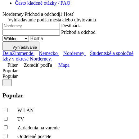
Často kladené otázky / FAQ
Norderney
|
Príchod a odchod
|
1 Hosť
Vyhľadávanie podľa mesta alebo ubytovania
Destinácia
Príchod a odchod
Hostia
Vyhľadávanie
DeinZimmer.de
Nemecko
Norderney
Študentské a spoločné
izby v okrese Norderney.
Filter
Zoradiť podľa
Mapa
Popular
Popular
Popular
W-LAN
TV
Zariadenia na varenie
Oddelené postele