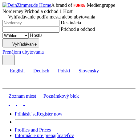
A brand of
Mediengruppe
Norderney
|
Príchod a odchod
|
1 Hosť
Vyhľadávanie podľa mesta alebo ubytovania
Destinácia
Príchod a odchod
Hostia
Vyhľadávanie
Prenájom ubytovania
English
Deutsch
Polski
Slovensky
Zoznam miest
Poznámkový blok
Prihlásiť sa
Register now
Profiles and Prices
Informácie pre prenajímateľov