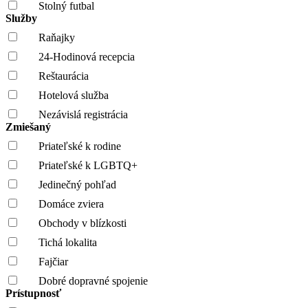
Stolný futbal
Služby
Raňajky
24-Hodinová recepcia
Reštaurácia
Hotelová služba
Nezávislá registrácia
Zmiešaný
Priateľské k rodine
Priateľské k LGBTQ+
Jedinečný pohľad
Domáce zviera
Obchody v blízkosti
Tichá lokalita
Fajčiar
Dobré dopravné spojenie
Prístupnosť