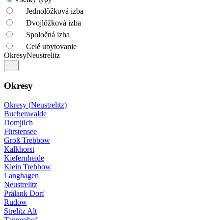
Jednolôžková izba
Dvojlôžková izba
Spoločná izba
Celé ubytovanie
Okresy
Neustrelitz
Okresy
Okresy (Neustrelitz)
Buchenwalde
Domjüch
Fürstensee
Groß Trebbow
Kalkhorst
Kiefernheide
Klein Trebbow
Langhagen
Neustrelitz
Prälank Dorf
Rudow
Strelitz Alt
Tannenhof