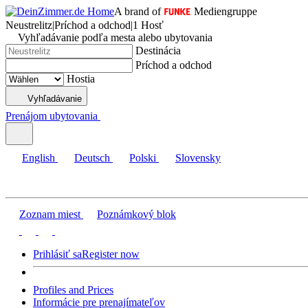
A brand of
Mediengruppe
Neustrelitz
|
Príchod a odchod
|
1 Hosť
Vyhľadávanie podľa mesta alebo ubytovania
Destinácia
Príchod a odchod
Hostia
Vyhľadávanie
Prenájom ubytovania
English
Deutsch
Polski
Slovensky
Zoznam miest
Poznámkový blok
Prihlásiť sa
Register now
Profiles and Prices
Informácie pre prenajímateľov