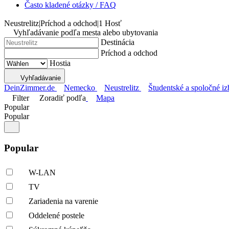
Často kladené otázky / FAQ
Neustrelitz
|
Príchod a odchod
|
1 Hosť
Vyhľadávanie podľa mesta alebo ubytovania
Destinácia
Príchod a odchod
Hostia
Vyhľadávanie
DeinZimmer.de
Nemecko
Neustrelitz
Študentské a spoločné iz
Filter
Zoradiť podľa
Mapa
Popular
Popular
Popular
W-LAN
TV
Zariadenia na varenie
Oddelené postele