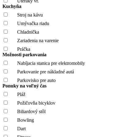
Uteráky vr.
Kuchyňa
Stroj na kávu
Umývačka riadu
Chladnička
Zariadenia na varenie
Práčka
Možnosti parkovania
Nabíjacia stanica pre elektromobily
Parkovanie pre nákladné autá
Parkovisko pre auto
Ponuky na voľný čas
Pláž
Požičovňa bicyklov
Biliardový stôl
Bowling
Dart