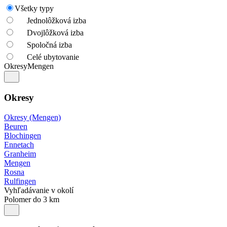
Všetky typy
Jednolôžková izba
Dvojlôžková izba
Spoločná izba
Celé ubytovanie
Okresy
Mengen
Okresy
Okresy (Mengen)
Beuren
Blochingen
Ennetach
Granheim
Mengen
Rosna
Rulfingen
Vyhľadávanie v okolí
Polomer do 3 km