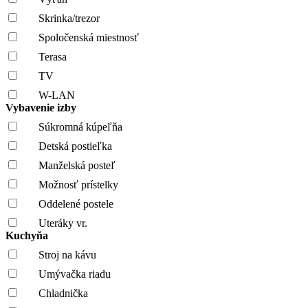
Skrinka/trezor
Spoločenská miestnosť
Terasa
TV
W-LAN
Vybavenie izby
Súkromná kúpeľňa
Detská postieľka
Manželská posteľ
Možnosť prístelky
Oddelené postele
Uteráky vr.
Kuchyňa
Stroj na kávu
Umývačka riadu
Chladnička