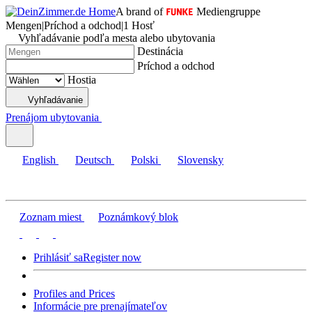
A brand of
Mediengruppe
Mengen
|
Príchod a odchod
|
1 Hosť
Vyhľadávanie podľa mesta alebo ubytovania
Destinácia
Príchod a odchod
Hostia
Vyhľadávanie
Prenájom ubytovania
English
Deutsch
Polski
Slovensky
Zoznam miest
Poznámkový blok
Prihlásiť sa
Register now
Profiles and Prices
Informácie pre prenajímateľov