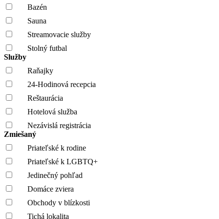
Bazén
Sauna
Streamovacie služby
Stolný futbal
Služby
Raňajky
24-Hodinová recepcia
Reštaurácia
Hotelová služba
Nezávislá registrácia
Zmiešaný
Priateľské k rodine
Priateľské k LGBTQ+
Jedinečný pohľad
Domáce zviera
Obchody v blízkosti
Tichá lokalita