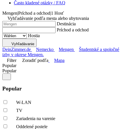
Často kladené otázky / FAQ
Mengen
|
Príchod a odchod
|
1 Hosť
Vyhľadávanie podľa mesta alebo ubytovania
Destinácia
Príchod a odchod
Hostia
Vyhľadávanie
DeinZimmer.de
Nemecko
Mengen
Študentské a spoločné
izby v okrese Mengen.
Filter
Zoradiť podľa
Mapa
Popular
Popular
Popular
W-LAN
TV
Zariadenia na varenie
Oddelené postele