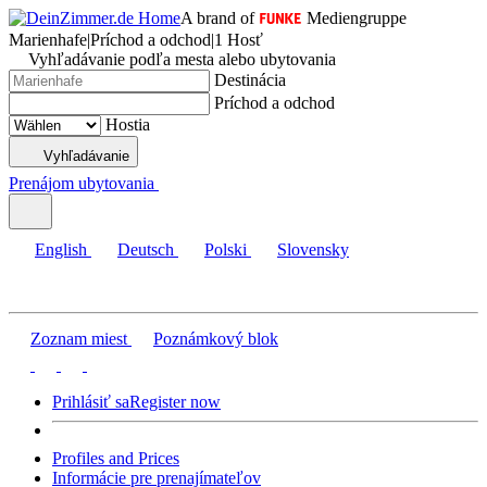
A brand of
Mediengruppe
Marienhafe
|
Príchod a odchod
|
1 Hosť
Vyhľadávanie podľa mesta alebo ubytovania
Destinácia
Príchod a odchod
Hostia
Vyhľadávanie
Prenájom ubytovania
English
Deutsch
Polski
Slovensky
Zoznam miest
Poznámkový blok
Prihlásiť sa
Register now
Profiles and Prices
Informácie pre prenajímateľov