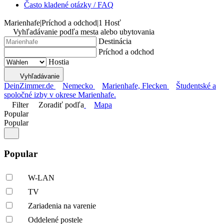
Často kladené otázky / FAQ
Marienhafe
|
Príchod a odchod
|
1 Hosť
Vyhľadávanie podľa mesta alebo ubytovania
Destinácia
Príchod a odchod
Hostia
Vyhľadávanie
DeinZimmer.de
Nemecko
Marienhafe, Flecken
Študentské a
spoločné izby v okrese Marienhafe.
Filter
Zoradiť podľa
Mapa
Popular
Popular
Popular
W-LAN
TV
Zariadenia na varenie
Oddelené postele