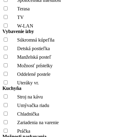
Spoločenská miestnosť
Terasa
TV
W-LAN
Vybavenie izby
Súkromná kúpeľňa
Detská postieľka
Manželská posteľ
Možnosť prístelky
Oddelené postele
Uteráky vr.
Kuchyňa
Stroj na kávu
Umývačka riadu
Chladnička
Zariadenia na varenie
Práčka
Možnosti parkovania