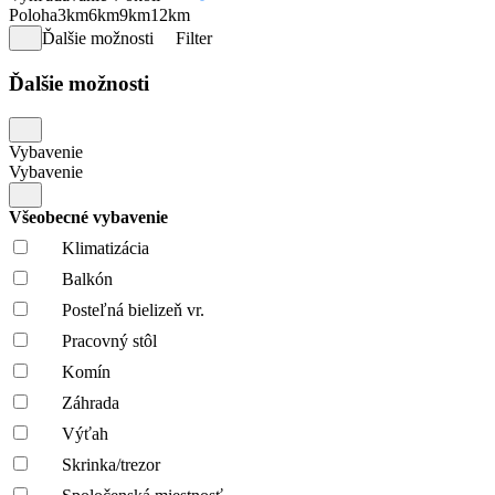
Poloha
3km
6km
9km
12km
Ďalšie možnosti
Filter
Ďalšie možnosti
Vybavenie
Vybavenie
Všeobecné vybavenie
Klimatizácia
Balkón
Posteľná bielizeň vr.
Pracovný stôl
Komín
Záhrada
Výťah
Skrinka/trezor