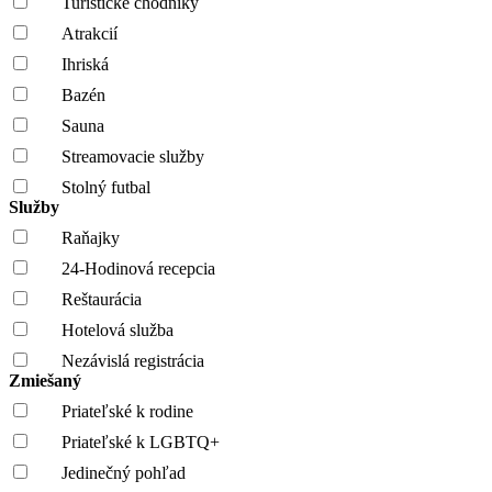
Turistické chodníky
Atrakcií
Ihriská
Bazén
Sauna
Streamovacie služby
Stolný futbal
Služby
Raňajky
24-Hodinová recepcia
Reštaurácia
Hotelová služba
Nezávislá registrácia
Zmiešaný
Priateľské k rodine
Priateľské k LGBTQ+
Jedinečný pohľad