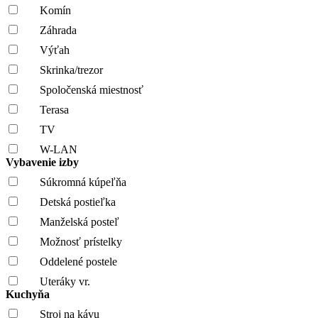
Komín
Záhrada
Výťah
Skrinka/trezor
Spoločenská miestnosť
Terasa
TV
W-LAN
Vybavenie izby
Súkromná kúpeľňa
Detská postieľka
Manželská posteľ
Možnosť prístelky
Oddelené postele
Uteráky vr.
Kuchyňa
Stroj na kávu