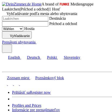
A brand of
Mediengruppe
Laakirchen
|
Príchod a odchod
|
1 Hosť
Vyhľadávanie podľa mesta alebo ubytovania
Destinácia
Príchod a odchod
Hostia
Vyhľadávanie
Prenájom ubytovania
English
Deutsch
Polski
Slovensky
Zoznam miest
Poznámkový blok
Prihlásiť sa
Register now
Profiles and Prices
Informácie pre prenajímateľov