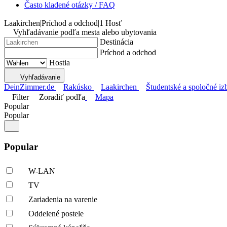
Často kladené otázky / FAQ
Laakirchen
|
Príchod a odchod
|
1 Hosť
Vyhľadávanie podľa mesta alebo ubytovania
Destinácia
Príchod a odchod
Hostia
Vyhľadávanie
DeinZimmer.de
Rakúsko
Laakirchen
Študentské a spoločné iz
Filter
Zoradiť podľa
Mapa
Popular
Popular
Popular
W-LAN
TV
Zariadenia na varenie
Oddelené postele