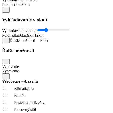
Polomer do 3 km
Vyhľadávanie v okolí
Vyhľadávanie v okolí
Poloha
3km
6km
9km
12km
Ďalšie možnosti
Filter
Ďalšie možnosti
Vybavenie
Vybavenie
Všeobecné vybavenie
Klimatizácia
Balkón
Posteľná bielizeň vr.
Pracovný stôl