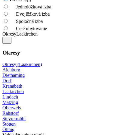
Jednolôžková izba
Dvojlôžková izba
Spoločná izba
Celé ubytovanie
Okresy
Laakirchen
Okresy
Okresy (Laakirchen)
Aichberg
Diethaming
Dorf
Kranabeth
Laakirchen
Lindach
Matzing
Oberweis
Rahstorf
Steyrermühl
Stötten
Ölling
Vyhľadávanie v okolí