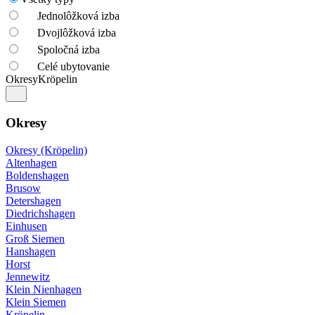
Jednolôžková izba
Dvojlôžková izba
Spoločná izba
Celé ubytovanie
Okresy
Kröpelin
Okresy
Okresy (Kröpelin)
Altenhagen
Boldenshagen
Brusow
Detershagen
Diedrichshagen
Einhusen
Groß Siemen
Hanshagen
Horst
Jennewitz
Klein Nienhagen
Klein Siemen
Kröpelin