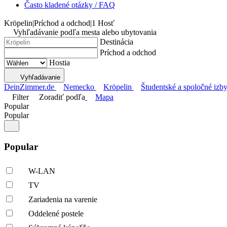
Často kladené otázky / FAQ
Kröpelin
|
Príchod a odchod
|
1 Hosť
Vyhľadávanie podľa mesta alebo ubytovania
Destinácia
Príchod a odchod
Hostia
Vyhľadávanie
DeinZimmer.de
Nemecko
Kröpelin
Študentské a spoločné izby
Filter
Zoradiť podľa
Mapa
Popular
Popular
Popular
W-LAN
TV
Zariadenia na varenie
Oddelené postele