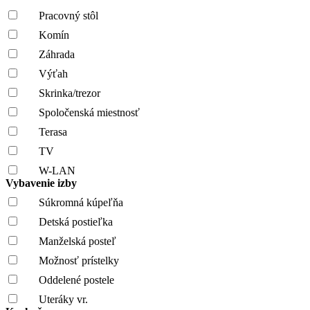
Pracovný stôl
Komín
Záhrada
Výťah
Skrinka/trezor
Spoločenská miestnosť
Terasa
TV
W-LAN
Vybavenie izby
Súkromná kúpeľňa
Detská postieľka
Manželská posteľ
Možnosť prístelky
Oddelené postele
Uteráky vr.