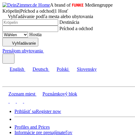
A brand of
Mediengruppe
Kröpelin
|
Príchod a odchod
|
1 Hosť
Vyhľadávanie podľa mesta alebo ubytovania
Destinácia
Príchod a odchod
Hostia
Vyhľadávanie
Prenájom ubytovania
English
Deutsch
Polski
Slovensky
Zoznam miest
Poznámkový blok
Prihlásiť sa
Register now
Profiles and Prices
Informácie pre prenajímateľov