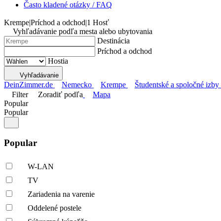
Často kladené otázky / FAQ
Krempe
|
Príchod a odchod
|
1 Hosť
Vyhľadávanie podľa mesta alebo ubytovania
Destinácia
Príchod a odchod
Hostia
Vyhľadávanie
DeinZimmer.de
Nemecko
Krempe
Študentské a spoločné izby
Filter
Zoradiť podľa
Mapa
Popular
Popular
Popular
W-LAN
TV
Zariadenia na varenie
Oddelené postele