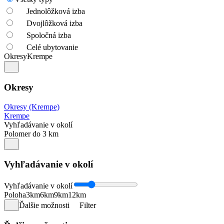
Jednolôžková izba
Dvojlôžková izba
Spoločná izba
Celé ubytovanie
Okresy
Krempe
Okresy
Okresy (Krempe)
Krempe
Vyhľadávanie v okolí
Polomer do 3 km
Vyhľadávanie v okolí
Vyhľadávanie v okolí
Poloha
3km
6km
9km
12km
Ďalšie možnosti
Filter