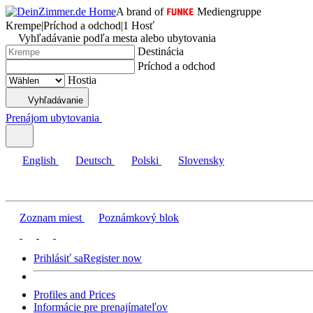
A brand of
Mediengruppe
Krempe
|
Príchod a odchod
|
1 Hosť
Vyhľadávanie podľa mesta alebo ubytovania
Destinácia
Príchod a odchod
Hostia
Vyhľadávanie
Prenájom ubytovania
English
Deutsch
Polski
Slovensky
Zoznam miest
Poznámkový blok
Prihlásiť sa
Register now
Profiles and Prices
Informácie pre prenajímateľov