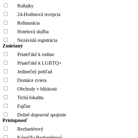
Raňajky
24-Hodinová recepcia
Reštaurácia
Hotelová služba
Nezávislá registrácia
Zmiešaný
Priateľské k rodine
Priateľské k LGBTQ+
Jedinečný pohľad
Domáce zviera
Obchody v blízkosti
Tichá lokalita
Fajčiar
Dobré dopravné spojenie
Prístupnosť
Bezbariérový
Kúpeľňa Bezbariérový