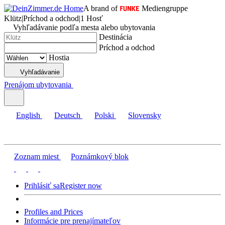
A brand of
Mediengruppe
Klütz
|
Príchod a odchod
|
1 Hosť
Vyhľadávanie podľa mesta alebo ubytovania
Destinácia
Príchod a odchod
Hostia
Vyhľadávanie
Prenájom ubytovania
English
Deutsch
Polski
Slovensky
Zoznam miest
Poznámkový blok
Prihlásiť sa
Register now
Profiles and Prices
Informácie pre prenajímateľov