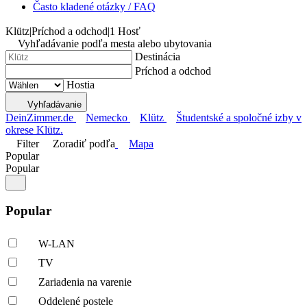
Často kladené otázky / FAQ
Klütz
|
Príchod a odchod
|
1 Hosť
Vyhľadávanie podľa mesta alebo ubytovania
Destinácia
Príchod a odchod
Hostia
Vyhľadávanie
DeinZimmer.de
Nemecko
Klütz
Študentské a spoločné izby v
okrese Klütz.
Filter
Zoradiť podľa
Mapa
Popular
Popular
Popular
W-LAN
TV
Zariadenia na varenie
Oddelené postele