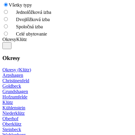
Všetky typy
Jednolôžková izba
Dvojlôžková izba
Spoločná izba
Celé ubytovanie
Okresy
Klütz
Okresy
Okresy (Klütz)
Arpshagen
Christinenfeld
Goldbeck
Grundshagen
Hofzumfelde
Klütz
Kühlenstein
Niederklütz
Oberhof
Oberklütz
Steinbeck
Wohlenberg