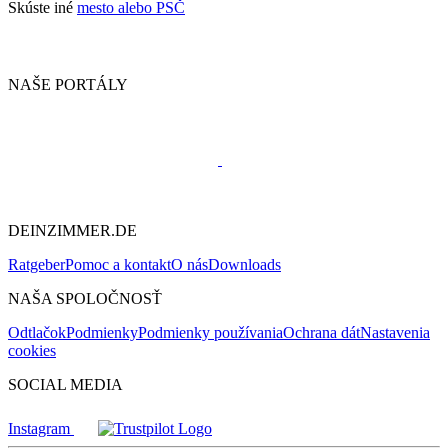
Skúste iné
mesto alebo PSČ
NAŠE PORTÁLY
DEINZIMMER.DE
Ratgeber
Pomoc a kontakt
O nás
Downloads
NAŠA SPOLOČNOSŤ
Odtlačok
Podmienky
Podmienky používania
Ochrana dát
Nastavenia
cookies
SOCIAL MEDIA
Instagram