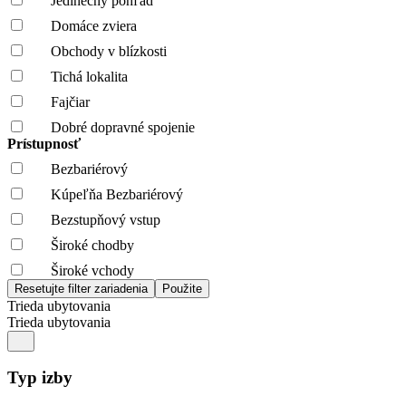
Jedinečný pohľad
Domáce zviera
Obchody v blízkosti
Tichá lokalita
Fajčiar
Dobré dopravné spojenie
Prístupnosť
Bezbariérový
Kúpeľňa Bezbariérový
Bezstupňový vstup
Široké chodby
Široké vchody
Trieda ubytovania
Trieda ubytovania
Typ izby