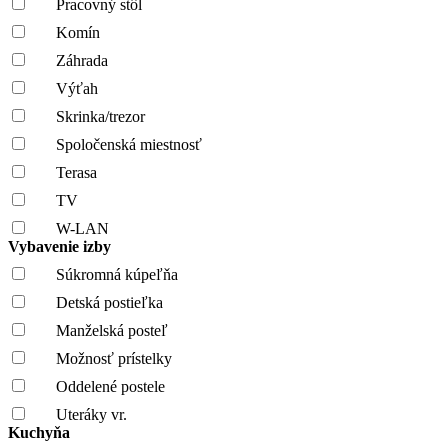
Pracovný stôl
Komín
Záhrada
Výťah
Skrinka/trezor
Spoločenská miestnosť
Terasa
TV
W-LAN
Vybavenie izby
Súkromná kúpeľňa
Detská postieľka
Manželská posteľ
Možnosť prístelky
Oddelené postele
Uteráky vr.
Kuchyňa