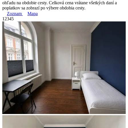
ohľadu na obdobie cesty. Celková cena vrátane všetkých daní a
poplatkov sa zobrazí po výbere obdobia cesty.
Zoznam
Mapa
1
2
3
4
5