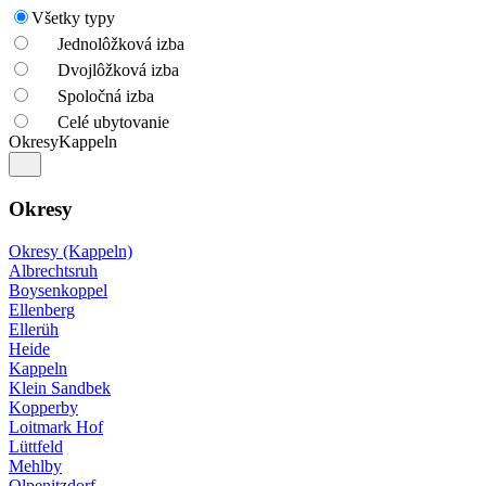
Všetky typy
Jednolôžková izba
Dvojlôžková izba
Spoločná izba
Celé ubytovanie
Okresy
Kappeln
Okresy
Okresy (Kappeln)
Albrechtsruh
Boysenkoppel
Ellenberg
Ellerüh
Heide
Kappeln
Klein Sandbek
Kopperby
Loitmark Hof
Lüttfeld
Mehlby
Olpenitzdorf