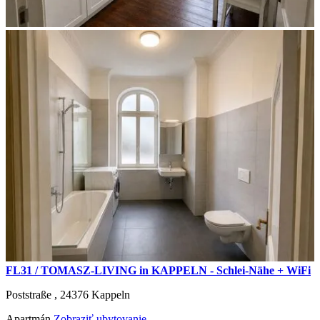
FL31 / TOMASZ-LIVING in KAPPELN - Schlei-Nähe + WiFi
Poststraße ,
24376
Kappeln
Apartmán
Zobraziť ubytovanie