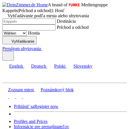
A brand of
Mediengruppe
Kappeln
|
Príchod a odchod
|
1 Hosť
Vyhľadávanie podľa mesta alebo ubytovania
Destinácia
Príchod a odchod
Hostia
Vyhľadávanie
Prenájom ubytovania
English
Deutsch
Polski
Slovensky
Zoznam miest
Poznámkový blok
Prihlásiť sa
Register now
Profiles and Prices
Informácie pre prenajímateľov