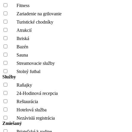
Fitness
Zariadenie na grilovanie
Turistické chodníky
Atrakcií
Ihriská
Bazén
Sauna
Streamovacie služby
Stolný futbal
Služby
Raňajky
24-Hodinová recepcia
Reštaurácia
Hotelová služba
Nezávislá registrácia
Zmiešaný
Priateľské k rodine