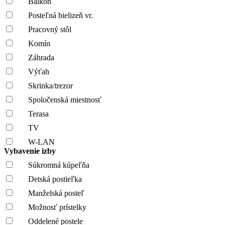
Balkón
Posteľná bielizeň vr.
Pracovný stôl
Komín
Záhrada
Výťah
Skrinka/trezor
Spoločenská miestnosť
Terasa
TV
W-LAN
Vybavenie izby
Súkromná kúpeľňa
Detská postieľka
Manželská posteľ
Možnosť prístelky
Oddelené postele