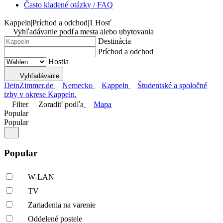
Často kladené otázky / FAQ
Kappeln
|
Príchod a odchod
|
1 Hosť
Vyhľadávanie podľa mesta alebo ubytovania
Destinácia
Príchod a odchod
Hostia
Vyhľadávanie
DeinZimmer.de
Nemecko
Kappeln
Študentské a spoločné
izby v okrese Kappeln.
Filter
Zoradiť podľa
Mapa
Popular
Popular
Popular
W-LAN
TV
Zariadenia na varenie
Oddelené postele