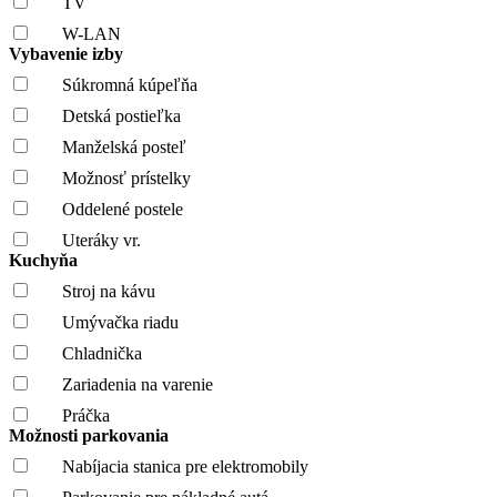
TV
W-LAN
Vybavenie izby
Súkromná kúpeľňa
Detská postieľka
Manželská posteľ
Možnosť prístelky
Oddelené postele
Uteráky vr.
Kuchyňa
Stroj na kávu
Umývačka riadu
Chladnička
Zariadenia na varenie
Práčka
Možnosti parkovania
Nabíjacia stanica pre elektromobily