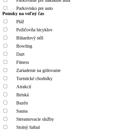
Parkovanie pre nákladné autá
Parkovisko pre auto
Ponuky na voľný čas
Pláž
Požičovňa bicyklov
Biliardový stôl
Bowling
Dart
Fitness
Zariadenie na grilovanie
Turistické chodníky
Atrakcií
Ihriská
Bazén
Sauna
Streamovacie služby
Stolný futbal