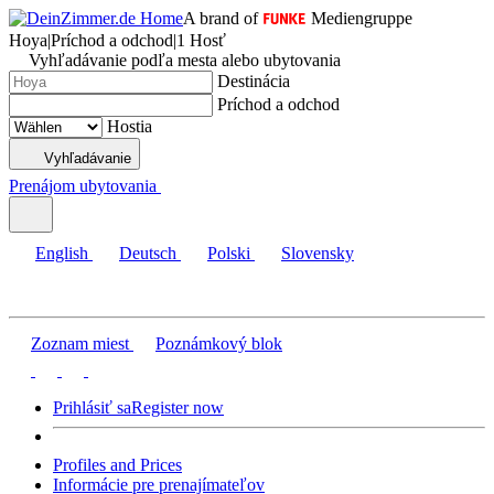
A brand of
Mediengruppe
Hoya
|
Príchod a odchod
|
1 Hosť
Vyhľadávanie podľa mesta alebo ubytovania
Destinácia
Príchod a odchod
Hostia
Vyhľadávanie
Prenájom ubytovania
English
Deutsch
Polski
Slovensky
Zoznam miest
Poznámkový blok
Prihlásiť sa
Register now
Profiles and Prices
Informácie pre prenajímateľov