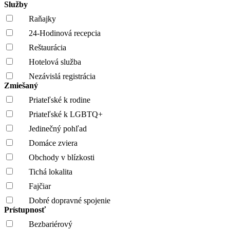
Služby
Raňajky
24-Hodinová recepcia
Reštaurácia
Hotelová služba
Nezávislá registrácia
Zmiešaný
Priateľské k rodine
Priateľské k LGBTQ+
Jedinečný pohľad
Domáce zviera
Obchody v blízkosti
Tichá lokalita
Fajčiar
Dobré dopravné spojenie
Prístupnosť
Bezbariérový