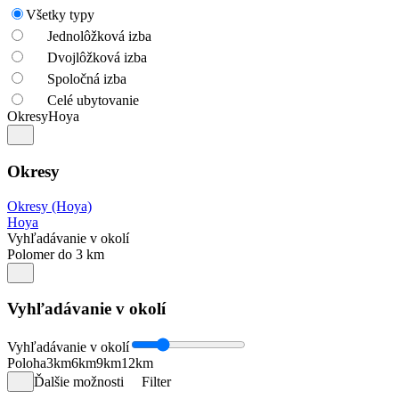
Všetky typy
Jednolôžková izba
Dvojlôžková izba
Spoločná izba
Celé ubytovanie
Okresy
Hoya
Okresy
Okresy (Hoya)
Hoya
Vyhľadávanie v okolí
Polomer do 3 km
Vyhľadávanie v okolí
Vyhľadávanie v okolí
Poloha
3km
6km
9km
12km
Ďalšie možnosti
Filter