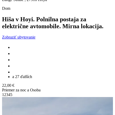
Dom
Hiša v Hoyi. Polnilna postaja za
električne avtomobile. Mirna lokacija.
Zobraziť ubytovanie
a 27 ďalších
22,00 €
Priemer za noc a Osoba
1
2
3
4
5