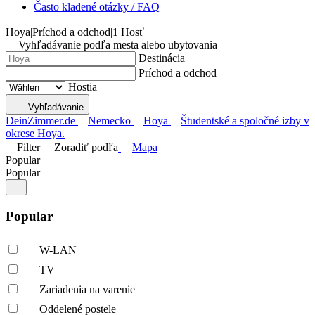
Často kladené otázky / FAQ
Hoya
|
Príchod a odchod
|
1 Hosť
Vyhľadávanie podľa mesta alebo ubytovania
Destinácia
Príchod a odchod
Hostia
Vyhľadávanie
DeinZimmer.de
Nemecko
Hoya
Študentské a spoločné izby v
okrese Hoya.
Filter
Zoradiť podľa
Mapa
Popular
Popular
Popular
W-LAN
TV
Zariadenia na varenie
Oddelené postele