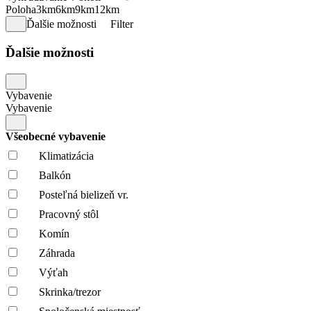
Poloha
3km
6km
9km
12km
Ďalšie možnosti
Filter
Ďalšie možnosti
Vybavenie
Vybavenie
Všeobecné vybavenie
Klimatizácia
Balkón
Posteľná bielizeň vr.
Pracovný stôl
Komín
Záhrada
Výťah
Skrinka/trezor