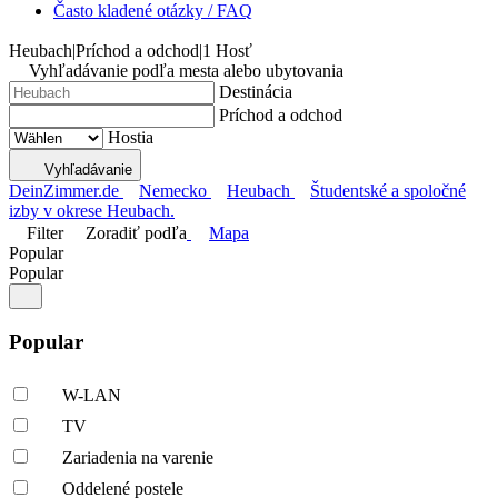
Často kladené otázky / FAQ
Heubach
|
Príchod a odchod
|
1 Hosť
Vyhľadávanie podľa mesta alebo ubytovania
Destinácia
Príchod a odchod
Hostia
Vyhľadávanie
DeinZimmer.de
Nemecko
Heubach
Študentské a spoločné
izby v okrese Heubach.
Filter
Zoradiť podľa
Mapa
Popular
Popular
Popular
W-LAN
TV
Zariadenia na varenie
Oddelené postele