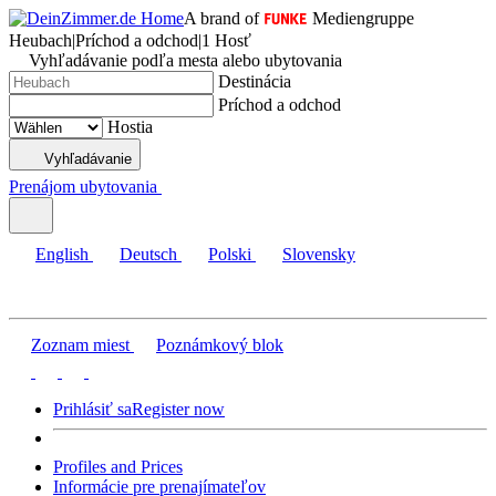
A brand of
Mediengruppe
Heubach
|
Príchod a odchod
|
1 Hosť
Vyhľadávanie podľa mesta alebo ubytovania
Destinácia
Príchod a odchod
Hostia
Vyhľadávanie
Prenájom ubytovania
English
Deutsch
Polski
Slovensky
Zoznam miest
Poznámkový blok
Prihlásiť sa
Register now
Profiles and Prices
Informácie pre prenajímateľov