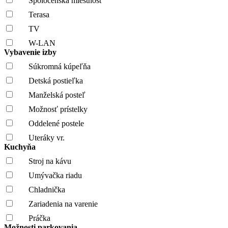
Spoločenská miestnosť
Terasa
TV
W-LAN
Vybavenie izby
Súkromná kúpeľňa
Detská postieľka
Manželská posteľ
Možnosť prístelky
Oddelené postele
Uteráky vr.
Kuchyňa
Stroj na kávu
Umývačka riadu
Chladnička
Zariadenia na varenie
Práčka
Možnosti parkovania