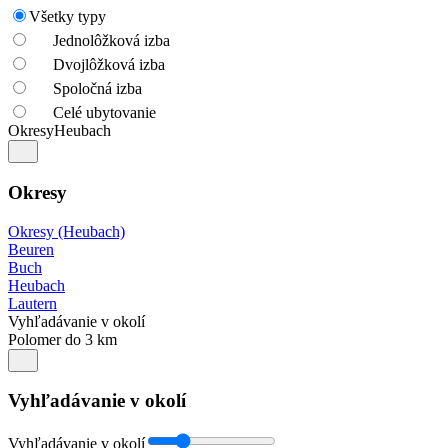
Všetky typy
Jednolôžková izba
Dvojlôžková izba
Spoločná izba
Celé ubytovanie
Okresy
Heubach
Okresy
Okresy (Heubach)
Beuren
Buch
Heubach
Lautern
Vyhľadávanie v okolí
Polomer do 3 km
Vyhľadávanie v okolí
Vyhľadávanie v okolí