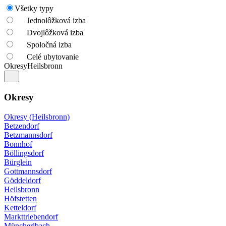
Všetky typy
Jednolôžková izba
Dvojlôžková izba
Spoločná izba
Celé ubytovanie
Okresy
Heilsbronn
Okresy
Okresy (Heilsbronn)
Betzendorf
Betzmannsdorf
Bonnhof
Böllingsdorf
Bürglein
Gottmannsdorf
Göddeldorf
Heilsbronn
Höfstetten
Ketteldorf
Markttriebendorf
Müncherlbach