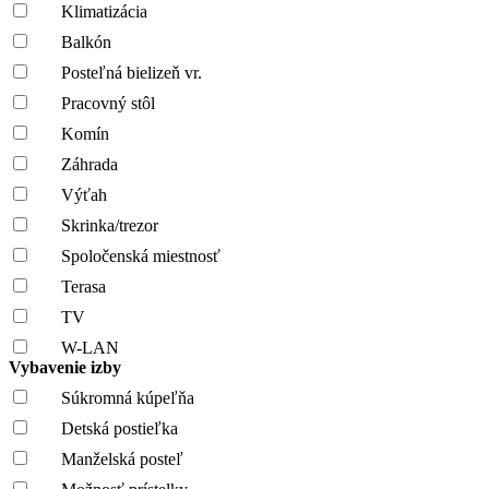
Klimatizácia
Balkón
Posteľná bielizeň vr.
Pracovný stôl
Komín
Záhrada
Výťah
Skrinka/trezor
Spoločenská miestnosť
Terasa
TV
W-LAN
Vybavenie izby
Súkromná kúpeľňa
Detská postieľka
Manželská posteľ