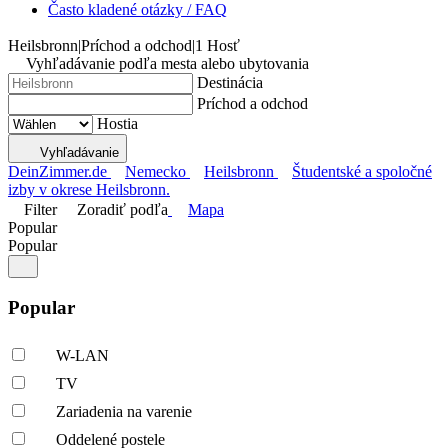
Často kladené otázky / FAQ
Heilsbronn
|
Príchod a odchod
|
1 Hosť
Vyhľadávanie podľa mesta alebo ubytovania
Destinácia
Príchod a odchod
Hostia
Vyhľadávanie
DeinZimmer.de
Nemecko
Heilsbronn
Študentské a spoločné
izby v okrese Heilsbronn.
Filter
Zoradiť podľa
Mapa
Popular
Popular
Popular
W-LAN
TV
Zariadenia na varenie
Oddelené postele