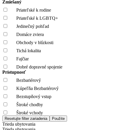
Zmiešaný
Priateľské k rodine
Priateľské k LGBTQ+
Jedinečný pohľad
Domáce zviera
Obchody v blízkosti
Tichá lokalita
Fajčiar
Dobré dopravné spojenie
Prístupnosť
Bezbariérový
Kúpeľňa Bezbariérový
Bezstupňový vstup
Široké chodby
Široké vchody
Trieda ubytovania
Trieda ubytovania