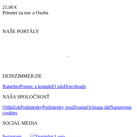
21,00 €
Priemer za noc a Osoba
NAŠE PORTÁLY
DEINZIMMER.DE
Ratgeber
Pomoc a kontakt
O nás
Downloads
NAŠA SPOLOČNOSŤ
Odtlačok
Podmienky
Podmienky používania
Ochrana dát
Nastavenia
cookies
SOCIAL MEDIA
Instagram