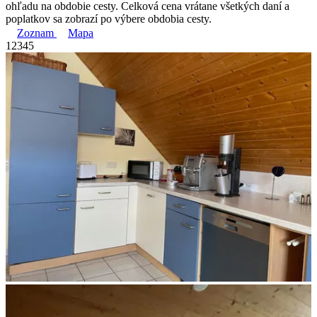
ohľadu na obdobie cesty. Celková cena vrátane všetkých daní a
poplatkov sa zobrazí po výbere obdobia cesty.
Zoznam
Mapa
1
2
3
4
5