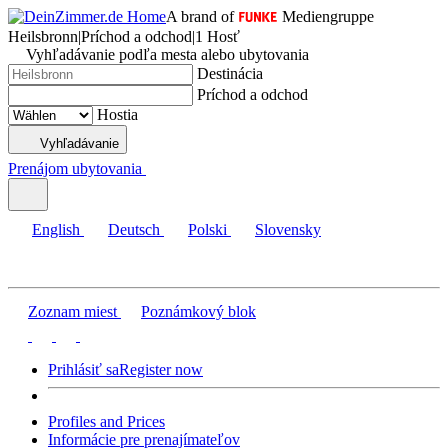
A brand of
Mediengruppe
Heilsbronn
|
Príchod a odchod
|
1 Hosť
Vyhľadávanie podľa mesta alebo ubytovania
Destinácia
Príchod a odchod
Hostia
Vyhľadávanie
Prenájom ubytovania
English
Deutsch
Polski
Slovensky
Zoznam miest
Poznámkový blok
Prihlásiť sa
Register now
Profiles and Prices
Informácie pre prenajímateľov