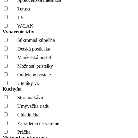
Spoločenská miestnosť
Terasa
TV
W-LAN
Vybavenie izby
Súkromná kúpeľňa
Detská postieľka
Manželská posteľ
Možnosť prístelky
Oddelené postele
Uteráky vr.
Kuchyňa
Stroj na kávu
Umývačka riadu
Chladnička
Zariadenia na varenie
Práčka
Možnosti parkovania