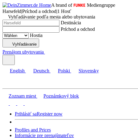
A brand of
Mediengruppe
Harsefeld
|
Príchod a odchod
|
1 Hosť
Vyhľadávanie podľa mesta alebo ubytovania
Destinácia
Príchod a odchod
Hostia
Vyhľadávanie
Prenájom ubytovania
English
Deutsch
Polski
Slovensky
Zoznam miest
Poznámkový blok
Prihlásiť sa
Register now
Profiles and Prices
Informácie pre prenajímateľov