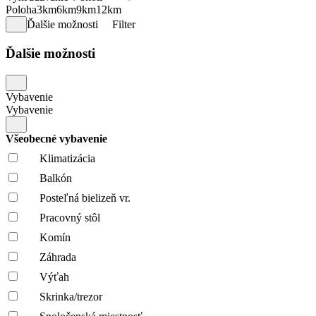
Poloha
3km
6km
9km
12km
Ďalšie možnosti
Filter
Ďalšie možnosti
Vybavenie
Vybavenie
Všeobecné vybavenie
Klimatizácia
Balkón
Posteľná bielizeň vr.
Pracovný stôl
Komín
Záhrada
Výťah
Skrinka/trezor