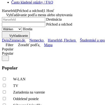
Často kladené otázky / FAQ
Harsefeld
|
Príchod a odchod
|
1 Hosť
Vyhľadávanie podľa mesta alebo ubytovania
Destinácia
Príchod a odchod
Hostia
Vyhľadávanie
DeinZimmer.de
Nemecko
Harsefeld, Flecken
Študentské a spo
Filter
Zoradiť podľa
Mapa
Popular
Popular
Popular
W-LAN
TV
Zariadenia na varenie
Oddelené postele