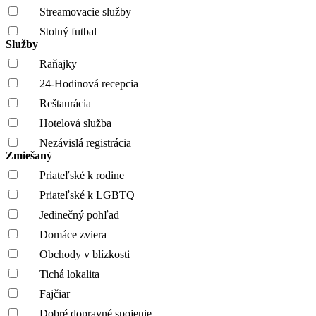
Streamovacie služby
Stolný futbal
Služby
Raňajky
24-Hodinová recepcia
Reštaurácia
Hotelová služba
Nezávislá registrácia
Zmiešaný
Priateľské k rodine
Priateľské k LGBTQ+
Jedinečný pohľad
Domáce zviera
Obchody v blízkosti
Tichá lokalita
Fajčiar
Dobré dopravné spojenie