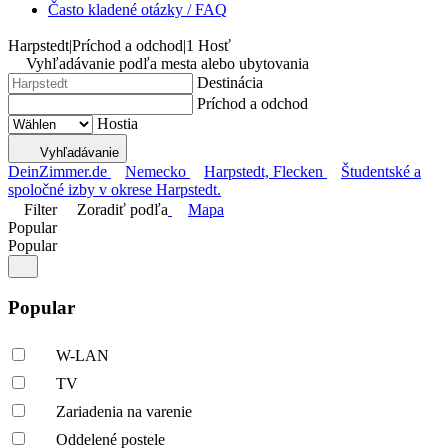
Často kladené otázky / FAQ
Harpstedt
|
Príchod a odchod
|
1 Hosť
Vyhľadávanie podľa mesta alebo ubytovania
Destinácia
Príchod a odchod
Hostia
Vyhľadávanie
DeinZimmer.de
Nemecko
Harpstedt, Flecken
Študentské a
spoločné izby v okrese Harpstedt.
Filter
Zoradiť podľa
Mapa
Popular
Popular
Popular
W-LAN
TV
Zariadenia na varenie
Oddelené postele