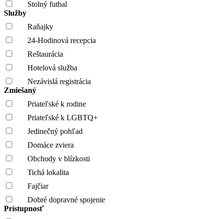
Stolný futbal
Služby
Raňajky
24-Hodinová recepcia
Reštaurácia
Hotelová služba
Nezávislá registrácia
Zmiešaný
Priateľské k rodine
Priateľské k LGBTQ+
Jedinečný pohľad
Domáce zviera
Obchody v blízkosti
Tichá lokalita
Fajčiar
Dobré dopravné spojenie
Prístupnosť