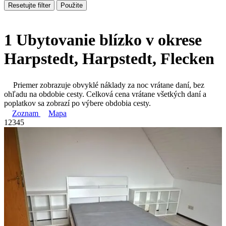
Resetujte filter
Použite
1 Ubytovanie blízko v okrese
Harpstedt, Harpstedt, Flecken
Priemer zobrazuje obvyklé náklady za noc vrátane daní, bez
ohľadu na obdobie cesty. Celková cena vrátane všetkých daní a
poplatkov sa zobrazí po výbere obdobia cesty.
Zoznam
Mapa
1
2
3
4
5