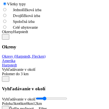
Všetky typy
Jednolôžková izba
Dvojlôžková izba
Spoločná izba
Celé ubytovanie
Okresy
Harpstedt
Okresy
Okresy (Harpstedt, Flecken)
Amerika
Harpstedt
Vyhľadávanie v okolí
Polomer do 3 km
Vyhľadávanie v okolí
Vyhľadávanie v okolí
Poloha
3km
6km
9km
12km
Ďalšie možnosti
Filter