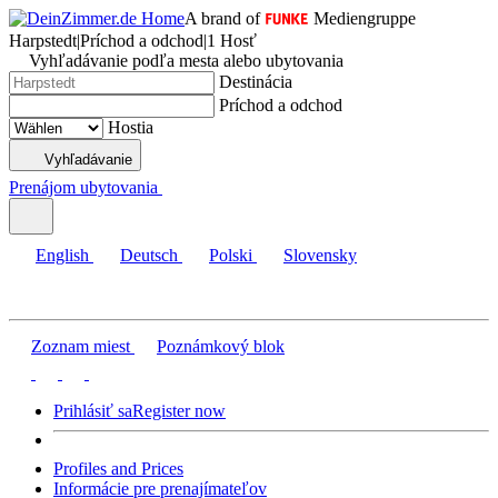
A brand of
Mediengruppe
Harpstedt
|
Príchod a odchod
|
1 Hosť
Vyhľadávanie podľa mesta alebo ubytovania
Destinácia
Príchod a odchod
Hostia
Vyhľadávanie
Prenájom ubytovania
English
Deutsch
Polski
Slovensky
Zoznam miest
Poznámkový blok
Prihlásiť sa
Register now
Profiles and Prices
Informácie pre prenajímateľov