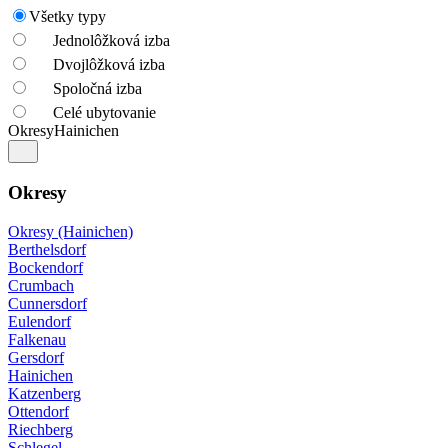
Všetky typy
Jednolôžková izba
Dvojlôžková izba
Spoločná izba
Celé ubytovanie
Okresy
Hainichen
Okresy
Okresy (Hainichen)
Berthelsdorf
Bockendorf
Crumbach
Cunnersdorf
Eulendorf
Falkenau
Gersdorf
Hainichen
Katzenberg
Ottendorf
Riechberg
Schlegel