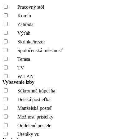
Pracovný stôl
Komín
Záhrada
Výťah
Skrinka/trezor
Spoločenská miestnosť
Terasa
TV
W-LAN
Vybavenie izby
Súkromná kúpeľňa
Detská postieľka
Manželská posteľ
Možnosť prístelky
Oddelené postele
Uteráky vr.