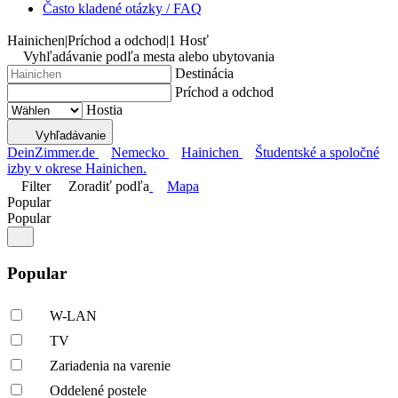
Často kladené otázky / FAQ
Hainichen
|
Príchod a odchod
|
1 Hosť
Vyhľadávanie podľa mesta alebo ubytovania
Destinácia
Príchod a odchod
Hostia
Vyhľadávanie
DeinZimmer.de
Nemecko
Hainichen
Študentské a spoločné
izby v okrese Hainichen.
Filter
Zoradiť podľa
Mapa
Popular
Popular
Popular
W-LAN
TV
Zariadenia na varenie
Oddelené postele