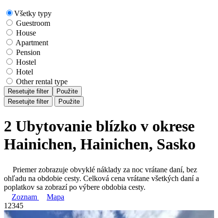
Všetky typy
Guestroom
House
Apartment
Pension
Hostel
Hotel
Other rental type
Resetujte filter
Použite
Resetujte filter
Použite
2 Ubytovanie blízko v okrese
Hainichen, Hainichen, Sasko
Priemer zobrazuje obvyklé náklady za noc vrátane daní, bez
ohľadu na obdobie cesty. Celková cena vrátane všetkých daní a
poplatkov sa zobrazí po výbere obdobia cesty.
Zoznam
Mapa
1
2
3
4
5