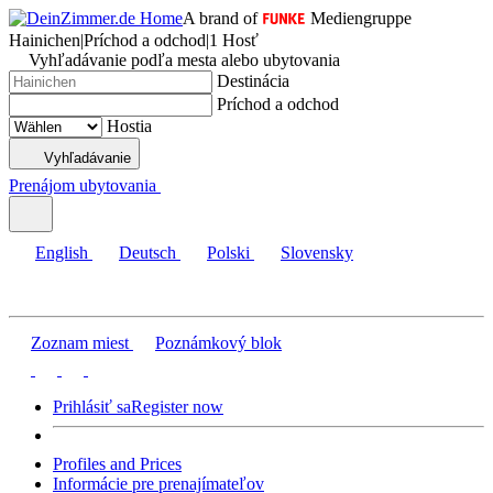
A brand of
Mediengruppe
Hainichen
|
Príchod a odchod
|
1 Hosť
Vyhľadávanie podľa mesta alebo ubytovania
Destinácia
Príchod a odchod
Hostia
Vyhľadávanie
Prenájom ubytovania
English
Deutsch
Polski
Slovensky
Zoznam miest
Poznámkový blok
Prihlásiť sa
Register now
Profiles and Prices
Informácie pre prenajímateľov