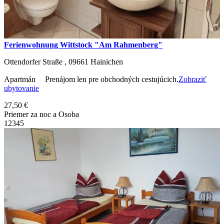
Ferienwohnung Wittstock "Am Rahmenberg"
Ottendorfer Straße ,
09661
Hainichen
Apartmán
Prenájom len pre obchodných cestujúcich.
Zobraziť
ubytovanie
27,50 €
Priemer za noc a Osoba
1
2
3
4
5