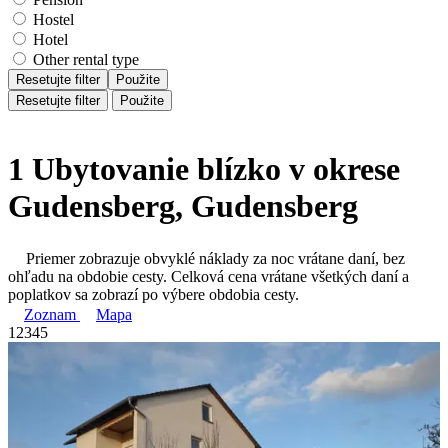
Hostel
Hotel
Other rental type
Resetujte filter
Použite
Resetujte filter
Použite
1 Ubytovanie blízko v okrese
Gudensberg, Gudensberg
Priemer zobrazuje obvyklé náklady za noc vrátane daní, bez
ohľadu na obdobie cesty. Celková cena vrátane všetkých daní a
poplatkov sa zobrazí po výbere obdobia cesty.
Zoznam
Mapa
1
2
3
4
5