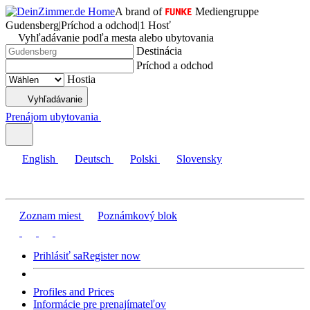
A brand of
Mediengruppe
Gudensberg
|
Príchod a odchod
|
1 Hosť
Vyhľadávanie podľa mesta alebo ubytovania
Destinácia
Príchod a odchod
Hostia
Vyhľadávanie
Prenájom ubytovania
English
Deutsch
Polski
Slovensky
Zoznam miest
Poznámkový blok
Prihlásiť sa
Register now
Profiles and Prices
Informácie pre prenajímateľov