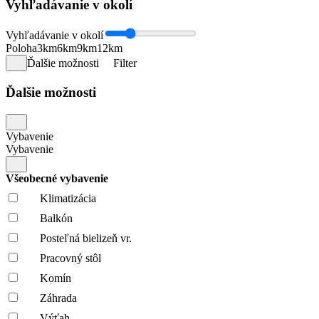
Vyhľadávanie v okolí
Vyhľadávanie v okolí
Poloha
3km
6km
9km
12km
Ďalšie možnosti
Filter
Ďalšie možnosti
Vybavenie
Vybavenie
Všeobecné vybavenie
Klimatizácia
Balkón
Posteľná bielizeň vr.
Pracovný stôl
Komín
Záhrada
Výťah