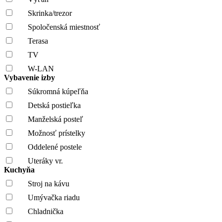
Skrinka/trezor
Spoločenská miestnosť
Terasa
TV
W-LAN
Vybavenie izby
Súkromná kúpeľňa
Detská postieľka
Manželská posteľ
Možnosť prístelky
Oddelené postele
Uteráky vr.
Kuchyňa
Stroj na kávu
Umývačka riadu
Chladnička