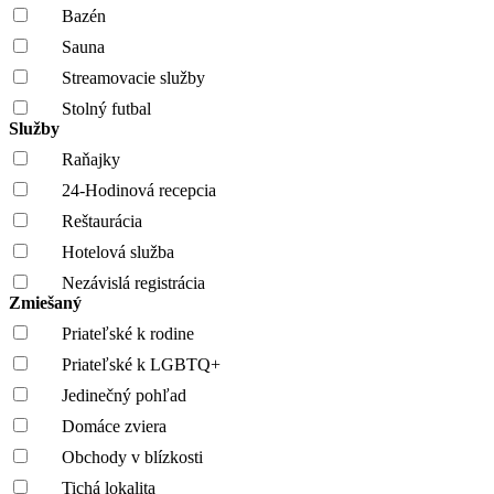
Bazén
Sauna
Streamovacie služby
Stolný futbal
Služby
Raňajky
24-Hodinová recepcia
Reštaurácia
Hotelová služba
Nezávislá registrácia
Zmiešaný
Priateľské k rodine
Priateľské k LGBTQ+
Jedinečný pohľad
Domáce zviera
Obchody v blízkosti
Tichá lokalita