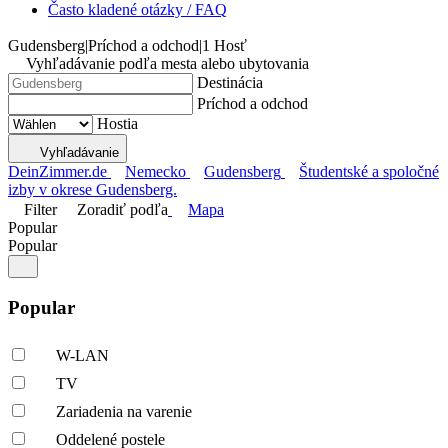
Často kladené otázky / FAQ
Gudensberg
|
Príchod a odchod
|
1 Hosť
Vyhľadávanie podľa mesta alebo ubytovania
Destinácia
Príchod a odchod
Hostia
Vyhľadávanie
DeinZimmer.de
Nemecko
Gudensberg
Študentské a spoločné
izby v okrese Gudensberg.
Filter
Zoradiť podľa
Mapa
Popular
Popular
Popular
W-LAN
TV
Zariadenia na varenie
Oddelené postele