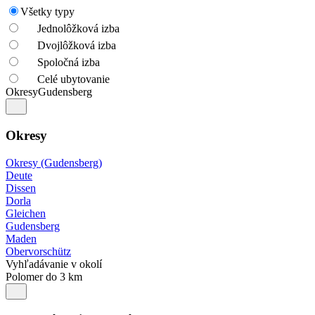
Všetky typy
Jednolôžková izba
Dvojlôžková izba
Spoločná izba
Celé ubytovanie
Okresy
Gudensberg
Okresy
Okresy (Gudensberg)
Deute
Dissen
Dorla
Gleichen
Gudensberg
Maden
Obervorschütz
Vyhľadávanie v okolí
Polomer do 3 km