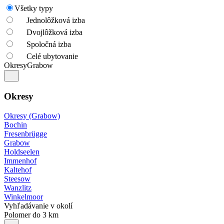
Všetky typy
Jednolôžková izba
Dvojlôžková izba
Spoločná izba
Celé ubytovanie
Okresy
Grabow
Okresy
Okresy (Grabow)
Bochin
Fresenbrügge
Grabow
Holdseelen
Immenhof
Kaltehof
Steesow
Wanzlitz
Winkelmoor
Vyhľadávanie v okolí
Polomer do 3 km