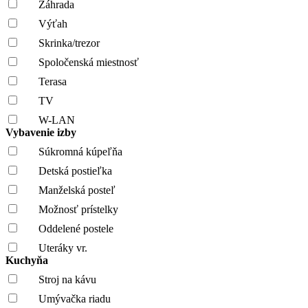
Záhrada
Výťah
Skrinka/trezor
Spoločenská miestnosť
Terasa
TV
W-LAN
Vybavenie izby
Súkromná kúpeľňa
Detská postieľka
Manželská posteľ
Možnosť prístelky
Oddelené postele
Uteráky vr.
Kuchyňa
Stroj na kávu
Umývačka riadu