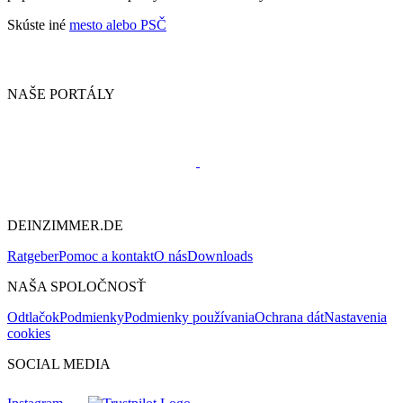
Skúste iné
mesto alebo PSČ
NAŠE PORTÁLY
DEINZIMMER.DE
Ratgeber
Pomoc a kontakt
O nás
Downloads
NAŠA SPOLOČNOSŤ
Odtlačok
Podmienky
Podmienky používania
Ochrana dát
Nastavenia
cookies
SOCIAL MEDIA