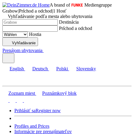
A brand of
Mediengruppe
Grabow
|
Príchod a odchod
|
1 Hosť
Vyhľadávanie podľa mesta alebo ubytovania
Destinácia
Príchod a odchod
Hostia
Vyhľadávanie
Prenájom ubytovania
English
Deutsch
Polski
Slovensky
Zoznam miest
Poznámkový blok
Prihlásiť sa
Register now
Profiles and Prices
Informácie pre prenajímateľov