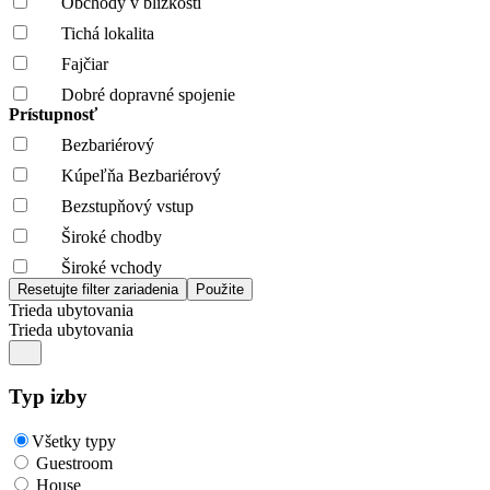
Obchody v blízkosti
Tichá lokalita
Fajčiar
Dobré dopravné spojenie
Prístupnosť
Bezbariérový
Kúpeľňa Bezbariérový
Bezstupňový vstup
Široké chodby
Široké vchody
Trieda ubytovania
Trieda ubytovania
Typ izby
Všetky typy
Guestroom
House