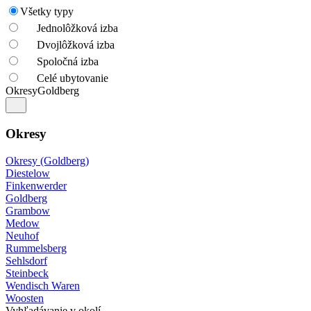
Všetky typy
Jednolôžková izba
Dvojlôžková izba
Spoločná izba
Celé ubytovanie
Okresy
Goldberg
Okresy
Okresy (Goldberg)
Diestelow
Finkenwerder
Goldberg
Grambow
Medow
Neuhof
Rummelsberg
Sehlsdorf
Steinbeck
Wendisch Waren
Woosten
Vyhľadávanie v okolí