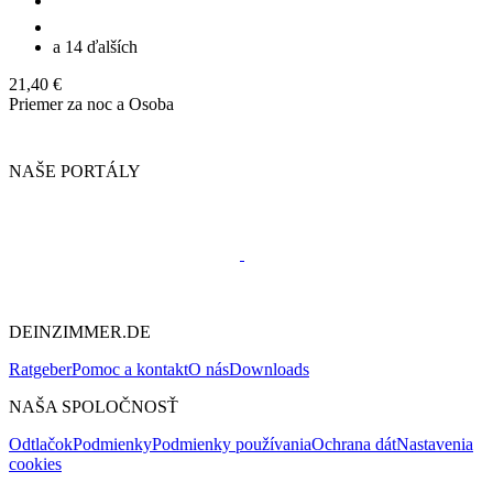
a 14 ďalších
21,40 €
Priemer za noc a Osoba
NAŠE PORTÁLY
DEINZIMMER.DE
Ratgeber
Pomoc a kontakt
O nás
Downloads
NAŠA SPOLOČNOSŤ
Odtlačok
Podmienky
Podmienky používania
Ochrana dát
Nastavenia
cookies