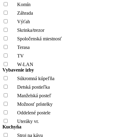
Komín
Záhrada
Výťah
Skrinka/trezor
Spoločenská miestnosť
Terasa
TV
W-LAN
Vybavenie izby
Súkromná kúpeľňa
Detská postieľka
Manželská posteľ
Možnosť prístelky
Oddelené postele
Uteráky vr.
Kuchyňa
Stroj na kávu