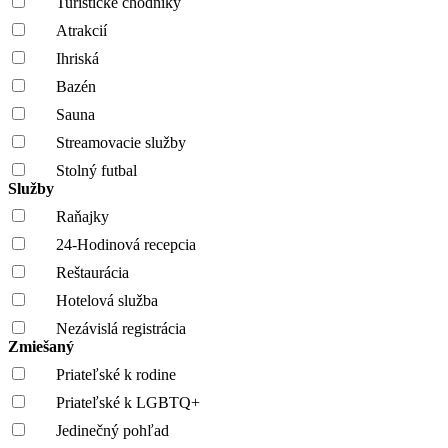
Turistické chodníky
Atrakcií
Ihriská
Bazén
Sauna
Streamovacie služby
Stolný futbal
Služby
Raňajky
24-Hodinová recepcia
Reštaurácia
Hotelová služba
Nezávislá registrácia
Zmiešaný
Priateľské k rodine
Priateľské k LGBTQ+
Jedinečný pohľad