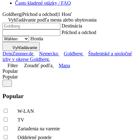
Často kladené otázky / FAQ
Goldberg
|
Príchod a odchod
|
1 Hosť
Vyhľadávanie podľa mesta alebo ubytovania
Destinácia
Príchod a odchod
Hostia
Vyhľadávanie
DeinZimmer.de
Nemecko
Goldberg
Študentské a spoločné
izby v okrese Goldberg.
Filter
Zoradiť podľa
Mapa
Popular
Popular
Popular
W-LAN
TV
Zariadenia na varenie
Oddelené postele