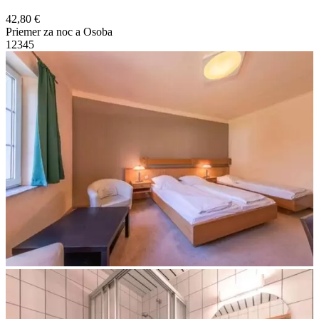
42,80 €
Priemer za noc a Osoba
1
2
3
4
5