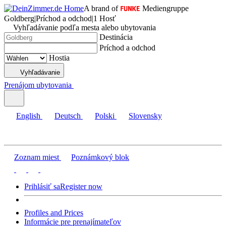
A brand of
Mediengruppe
Goldberg
|
Príchod a odchod
|
1 Hosť
Vyhľadávanie podľa mesta alebo ubytovania
Destinácia
Príchod a odchod
Hostia
Vyhľadávanie
Prenájom ubytovania
English
Deutsch
Polski
Slovensky
Zoznam miest
Poznámkový blok
Prihlásiť sa
Register now
Profiles and Prices
Informácie pre prenajímateľov