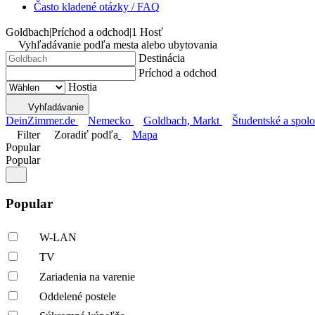
Často kladené otázky / FAQ
Goldbach
|
Príchod a odchod
|
1 Hosť
Vyhľadávanie podľa mesta alebo ubytovania
Destinácia
Príchod a odchod
Hostia
Vyhľadávanie
DeinZimmer.de
Nemecko
Goldbach, Markt
Študentské a spol
Filter
Zoradiť podľa
Mapa
Popular
Popular
Popular
W-LAN
TV
Zariadenia na varenie
Oddelené postele