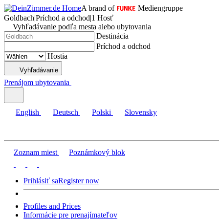
A brand of
Mediengruppe
Goldbach
|
Príchod a odchod
|
1 Hosť
Vyhľadávanie podľa mesta alebo ubytovania
Destinácia
Príchod a odchod
Hostia
Vyhľadávanie
Prenájom ubytovania
English
Deutsch
Polski
Slovensky
Zoznam miest
Poznámkový blok
Prihlásiť sa
Register now
Profiles and Prices
Informácie pre prenajímateľov