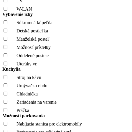
TV
W-LAN
Vybavenie izby
Súkromná kúpeľňa
Detská postieľka
Manželská posteľ
Možnosť prístelky
Oddelené postele
Uteráky vr.
Kuchyňa
Stroj na kávu
Umývačka riadu
Chladnička
Zariadenia na varenie
Práčka
Možnosti parkovania
Nabíjacia stanica pre elektromobily