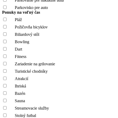
Parkovanie pre nákladné autá
Parkovisko pre auto
Ponuky na voľný čas
Pláž
Požičovňa bicyklov
Biliardový stôl
Bowling
Dart
Fitness
Zariadenie na grilovanie
Turistické chodníky
Atrakcií
Ihriská
Bazén
Sauna
Streamovacie služby
Stolný futbal