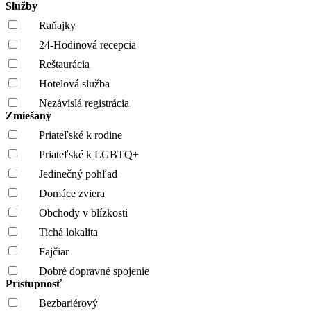
Služby
Raňajky
24-Hodinová recepcia
Reštaurácia
Hotelová služba
Nezávislá registrácia
Zmiešaný
Priateľské k rodine
Priateľské k LGBTQ+
Jedinečný pohľad
Domáce zviera
Obchody v blízkosti
Tichá lokalita
Fajčiar
Dobré dopravné spojenie
Prístupnosť
Bezbariérový