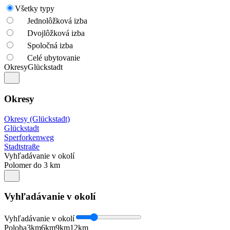
Všetky typy
Jednolôžková izba
Dvojlôžková izba
Spoločná izba
Celé ubytovanie
Okresy
Glückstadt
Okresy
Okresy (Glückstadt)
Glückstadt
Sperforkenweg
Stadtstraße
Vyhľadávanie v okolí
Polomer do 3 km
Vyhľadávanie v okolí
Vyhľadávanie v okolí
Poloha
3km
6km
9km
12km