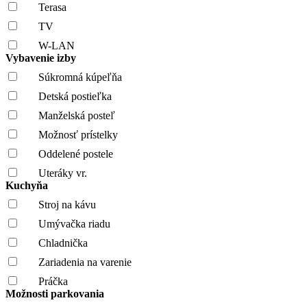
Terasa
TV
W-LAN
Vybavenie izby
Súkromná kúpeľňa
Detská postieľka
Manželská posteľ
Možnosť prístelky
Oddelené postele
Uteráky vr.
Kuchyňa
Stroj na kávu
Umývačka riadu
Chladnička
Zariadenia na varenie
Práčka
Možnosti parkovania