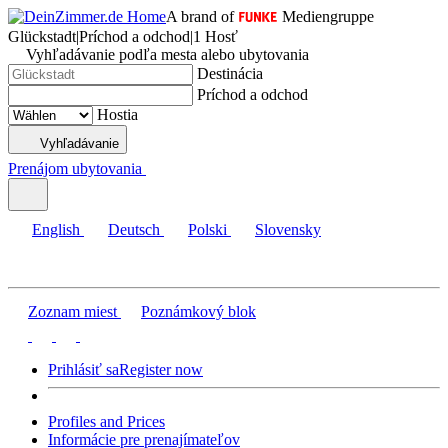
A brand of
Mediengruppe
Glückstadt
|
Príchod a odchod
|
1 Hosť
Vyhľadávanie podľa mesta alebo ubytovania
Destinácia
Príchod a odchod
Hostia
Vyhľadávanie
Prenájom ubytovania
English
Deutsch
Polski
Slovensky
Zoznam miest
Poznámkový blok
Prihlásiť sa
Register now
Profiles and Prices
Informácie pre prenajímateľov