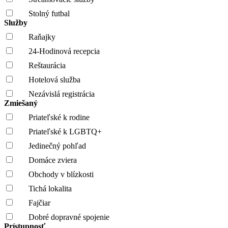
Stolný futbal
Služby
Raňajky
24-Hodinová recepcia
Reštaurácia
Hotelová služba
Nezávislá registrácia
Zmiešaný
Priateľské k rodine
Priateľské k LGBTQ+
Jedinečný pohľad
Domáce zviera
Obchody v blízkosti
Tichá lokalita
Fajčiar
Dobré dopravné spojenie
Prístupnosť