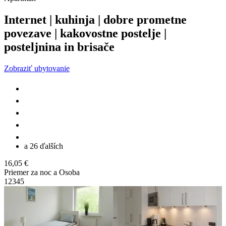
Internet | kuhinja | dobre prometne
povezave | kakovostne postelje |
posteljnina in brisače
Zobraziť ubytovanie
a 26 ďalších
16,05 €
Priemer za noc a Osoba
1
2
3
4
5