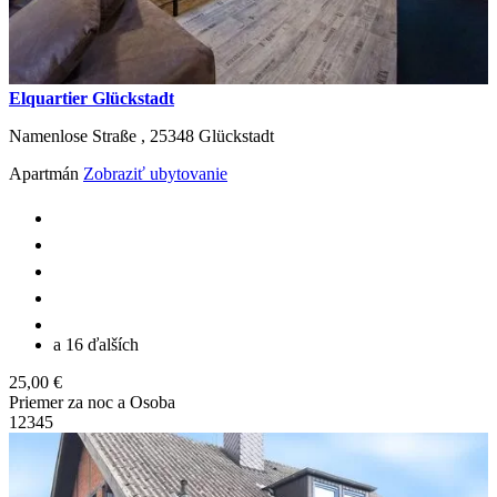
Elquartier Glückstadt
Namenlose Straße ,
25348
Glückstadt
Apartmán
Zobraziť ubytovanie
a 16 ďalších
25,00 €
Priemer za noc a Osoba
1
2
3
4
5