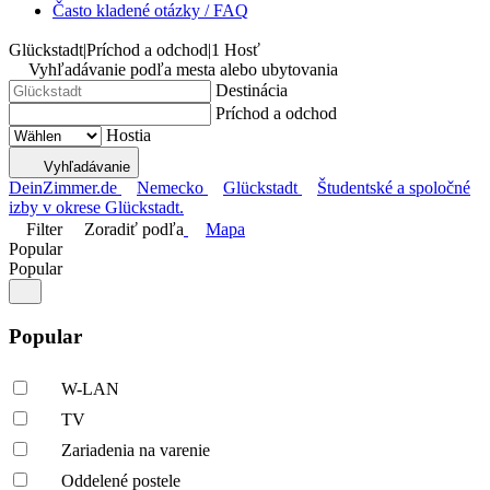
Často kladené otázky / FAQ
Glückstadt
|
Príchod a odchod
|
1 Hosť
Vyhľadávanie podľa mesta alebo ubytovania
Destinácia
Príchod a odchod
Hostia
Vyhľadávanie
DeinZimmer.de
Nemecko
Glückstadt
Študentské a spoločné
izby v okrese Glückstadt.
Filter
Zoradiť podľa
Mapa
Popular
Popular
Popular
W-LAN
TV
Zariadenia na varenie
Oddelené postele