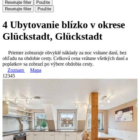
Resetujte filter
Použite
Resetujte filter
Použite
4 Ubytovanie blízko v okrese
Glückstadt, Glückstadt
Priemer zobrazuje obvyklé náklady za noc vrátane daní, bez
ohľadu na obdobie cesty. Celková cena vrátane všetkých daní a
poplatkov sa zobrazí po výbere obdobia cesty.
Zoznam
Mapa
1
2
3
4
5