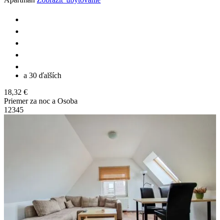
a 30 ďalších
18,32 €
Priemer za noc a Osoba
1
2
3
4
5