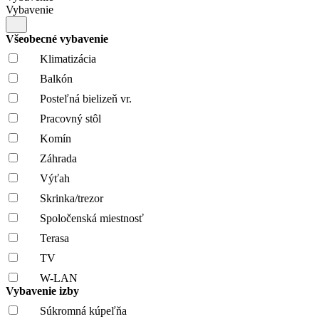
Vybavenie
Všeobecné vybavenie
Klimatizácia
Balkón
Posteľná bielizeň vr.
Pracovný stôl
Komín
Záhrada
Výťah
Skrinka/trezor
Spoločenská miestnosť
Terasa
TV
W-LAN
Vybavenie izby
Súkromná kúpeľňa