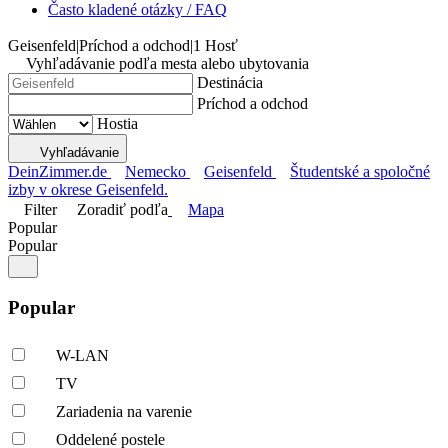
Často kladené otázky / FAQ
Geisenfeld
|
Príchod a odchod
|
1 Hosť
Vyhľadávanie podľa mesta alebo ubytovania
Destinácia
Príchod a odchod
Hostia
Vyhľadávanie
DeinZimmer.de
Nemecko
Geisenfeld
Študentské a spoločné
izby v okrese Geisenfeld.
Filter
Zoradiť podľa
Mapa
Popular
Popular
Popular
W-LAN
TV
Zariadenia na varenie
Oddelené postele