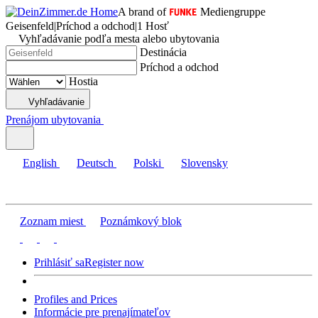
A brand of
Mediengruppe
Geisenfeld
|
Príchod a odchod
|
1 Hosť
Vyhľadávanie podľa mesta alebo ubytovania
Destinácia
Príchod a odchod
Hostia
Vyhľadávanie
Prenájom ubytovania
English
Deutsch
Polski
Slovensky
Zoznam miest
Poznámkový blok
Prihlásiť sa
Register now
Profiles and Prices
Informácie pre prenajímateľov