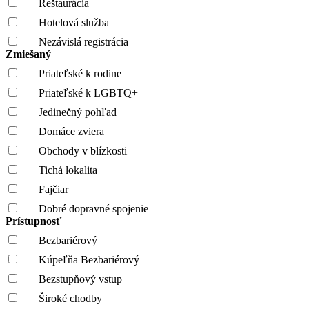
Reštaurácia
Hotelová služba
Nezávislá registrácia
Zmiešaný
Priateľské k rodine
Priateľské k LGBTQ+
Jedinečný pohľad
Domáce zviera
Obchody v blízkosti
Tichá lokalita
Fajčiar
Dobré dopravné spojenie
Prístupnosť
Bezbariérový
Kúpeľňa Bezbariérový
Bezstupňový vstup
Široké chodby