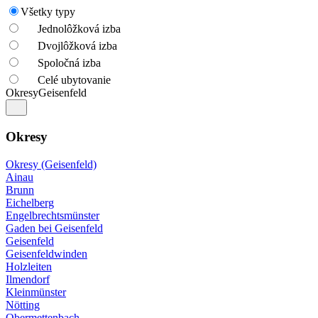
Všetky typy
Jednolôžková izba
Dvojlôžková izba
Spoločná izba
Celé ubytovanie
Okresy
Geisenfeld
Okresy
Okresy (Geisenfeld)
Ainau
Brunn
Eichelberg
Engelbrechtsmünster
Gaden bei Geisenfeld
Geisenfeld
Geisenfeldwinden
Holzleiten
Ilmendorf
Kleinmünster
Nötting
Obermettenbach