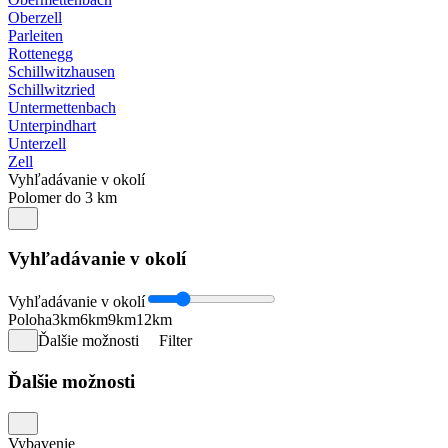
Oberzell
Parleiten
Rottenegg
Schillwitzhausen
Schillwitzried
Untermettenbach
Unterpindhart
Unterzell
Zell
Vyhľadávanie v okolí
Polomer do 3 km
Vyhľadávanie v okolí
Vyhľadávanie v okolí
Poloha
3km
6km
9km
12km
Ďalšie možnosti
Filter
Ďalšie možnosti
Vybavenie