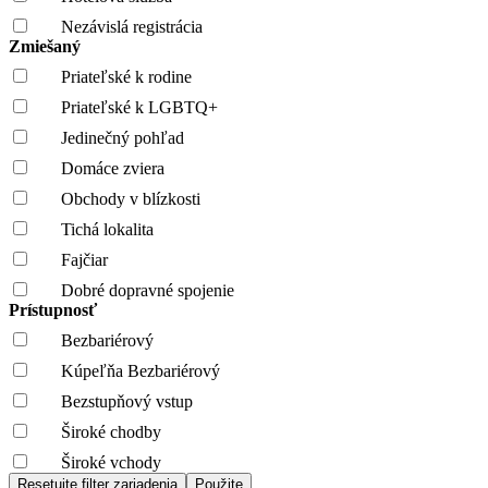
Nezávislá registrácia
Zmiešaný
Priateľské k rodine
Priateľské k LGBTQ+
Jedinečný pohľad
Domáce zviera
Obchody v blízkosti
Tichá lokalita
Fajčiar
Dobré dopravné spojenie
Prístupnosť
Bezbariérový
Kúpeľňa Bezbariérový
Bezstupňový vstup
Široké chodby
Široké vchody