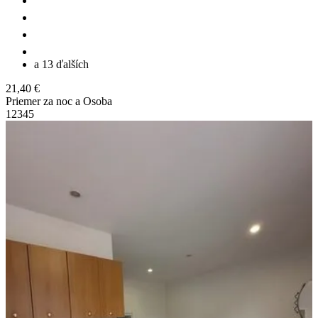
a 13 ďalších
21,40 €
Priemer za noc a Osoba
1
2
3
4
5