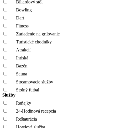
Biliardový stôl
Bowling
Dart
Fitness
Zariadenie na grilovanie
Turistické chodníky
Atrakcií
Ihriská
Bazén
Sauna
Streamovacie služby
Stolný futbal
Služby
Raňajky
24-Hodinová recepcia
Reštaurácia
Hotelová služba