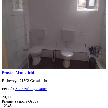
Pension Montericht
Richtweg ,
21502
Geesthacht
Penzión
Zobraziť ubytovanie
20,00 €
Priemer za noc a Osoba
1
2
3
4
5