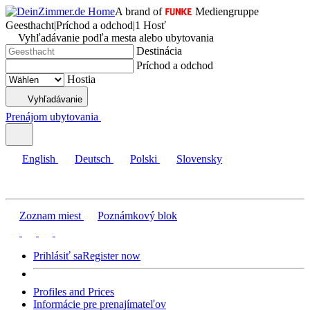
A brand of
Mediengruppe
Geesthacht
|
Príchod a odchod
|
1 Hosť
Vyhľadávanie podľa mesta alebo ubytovania
Destinácia
Príchod a odchod
Hostia
Vyhľadávanie
Prenájom ubytovania
English
Deutsch
Polski
Slovensky
Zoznam miest
Poznámkový blok
Prihlásiť sa
Register now
Profiles and Prices
Informácie pre prenajímateľov