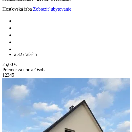
Hosťovská izba
Zobraziť ubytovanie
a 32 ďalších
25,00 €
Priemer za noc a Osoba
1
2
3
4
5