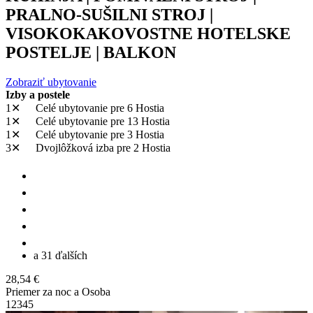
PRALNO-SUŠILNI STROJ |
VISOKOKAKOVOSTNE HOTELSKE
POSTELJE | BALKON
Zobraziť ubytovanie
Izby a postele
1✕
Celé ubytovanie
pre 6 Hostia
1✕
Celé ubytovanie
pre 13 Hostia
1✕
Celé ubytovanie
pre 3 Hostia
3✕
Dvojlôžková izba
pre 2 Hostia
a 31 ďalších
28,54 €
Priemer za noc a Osoba
1
2
3
4
5