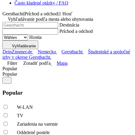
Často kladené otázky / FAQ
Geesthacht
|
Príchod a odchod
|
1 Hosť
Vyhľadávanie podľa mesta alebo ubytovania
Destinácia
Príchod a odchod
Hostia
Vyhľadávanie
DeinZimmer.de
Nemecko
Geesthacht
Študentské a spoločné
izby v okrese Geesthacht.
Filter
Zoradiť podľa
Mapa
Popular
Popular
Popular
W-LAN
TV
Zariadenia na varenie
Oddelené postele