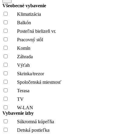
Všeobecné vybavenie
Klimatizácia
Balkón
Posteľná bielizeň vr.
Pracovný stôl
Komín
Záhrada
Výťah
Skrinka/trezor
Spoločenská miestnosť
Terasa
TV
W-LAN
Vybavenie izby
Súkromná kúpeľňa
Detská postieľka