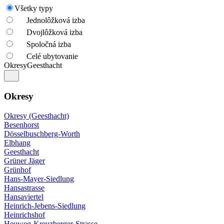
Všetky typy
Jednolôžková izba
Dvojlôžková izba
Spoločná izba
Celé ubytovanie
Okresy
Geesthacht
Okresy
Okresy (Geesthacht)
Besenhorst
Dösselbuschberg-Worth
Elbhang
Geesthacht
Grüner Jäger
Grünhof
Hans-Mayer-Siedlung
Hansastrasse
Hansaviertel
Heinrich-Jebens-Siedlung
Heinrichshof
Heuweg-Kreuzberger-Strasse