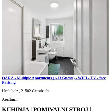
OARA - Multiple Apartments (1-13 Guests) - WIFI - TV - free
Parking
Hechtholz ,
21502
Geesthacht
Apartmán
KUHINJA | POMIVALNI STROJ |