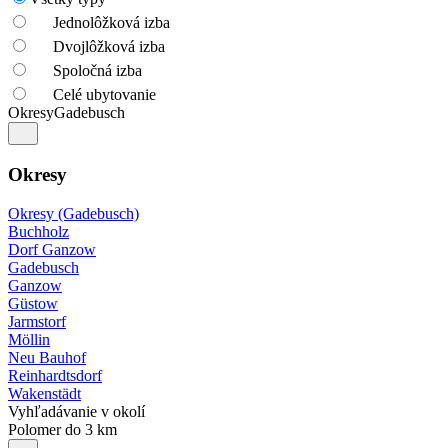
Jednolôžková izba
Dvojlôžková izba
Spoločná izba
Celé ubytovanie
Okresy
Gadebusch
Okresy
Okresy (Gadebusch)
Buchholz
Dorf Ganzow
Gadebusch
Ganzow
Güstow
Jarmstorf
Möllin
Neu Bauhof
Reinhardtsdorf
Wakenstädt
Vyhľadávanie v okolí
Polomer do 3 km