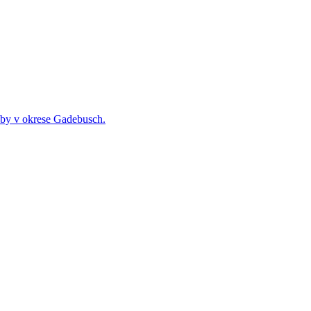
zby v okrese Gadebusch.