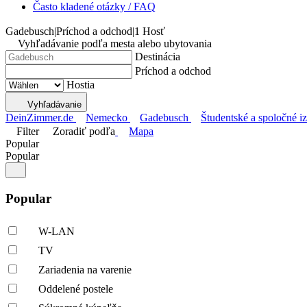
Často kladené otázky / FAQ
Gadebusch
|
Príchod a odchod
|
1 Hosť
Vyhľadávanie podľa mesta alebo ubytovania
Destinácia
Príchod a odchod
Hostia
Vyhľadávanie
DeinZimmer.de
Nemecko
Gadebusch
Študentské a spoločné i
Filter
Zoradiť podľa
Mapa
Popular
Popular
Popular
W-LAN
TV
Zariadenia na varenie
Oddelené postele