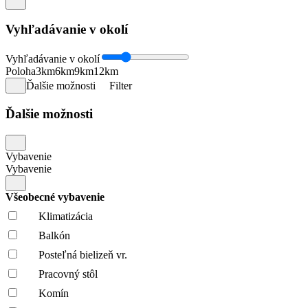
Vyhľadávanie v okolí
Vyhľadávanie v okolí
Poloha
3km
6km
9km
12km
Ďalšie možnosti
Filter
Ďalšie možnosti
Vybavenie
Vybavenie
Všeobecné vybavenie
Klimatizácia
Balkón
Posteľná bielizeň vr.
Pracovný stôl
Komín