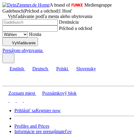
A brand of
Mediengruppe
Gadebusch
|
Príchod a odchod
|
1 Hosť
Vyhľadávanie podľa mesta alebo ubytovania
Destinácia
Príchod a odchod
Hostia
Vyhľadávanie
Prenájom ubytovania
English
Deutsch
Polski
Slovensky
Zoznam miest
Poznámkový blok
Prihlásiť sa
Register now
Profiles and Prices
Informácie pre prenajímateľov