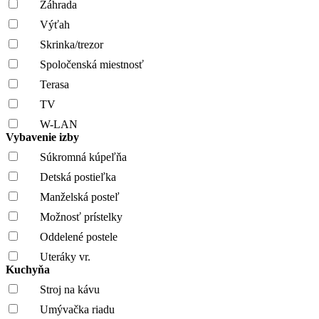
Záhrada
Výťah
Skrinka/trezor
Spoločenská miestnosť
Terasa
TV
W-LAN
Vybavenie izby
Súkromná kúpeľňa
Detská postieľka
Manželská posteľ
Možnosť prístelky
Oddelené postele
Uteráky vr.
Kuchyňa
Stroj na kávu
Umývačka riadu