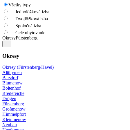
Všetky typy
Jednolôžková izba
Dvojlôžková izba
Spoločná izba
Celé ubytovanie
Okresy
Fürstenberg
Okresy
Okresy (Fürstenberg/Havel)
Altthymen
Barsdorf
Blumenow
Boltenhof
Bredereiche
Drögen
Fürstenberg
Großmenow
Himmelpfort
Kleinmenow
Neubau
Neuthymen