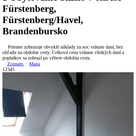
Fürstenberg,
Fürstenberg/Havel,
Brandenbursko
Priemer zobrazuje obvyklé náklady za noc vrátane daní, bez
ohľadu na obdobie cesty. Celková cena vrátane všetkých daní a
poplatkov sa zobrazí po výbere obdobia cesty.
Zoznam
Mapa
1
2
3
4
5