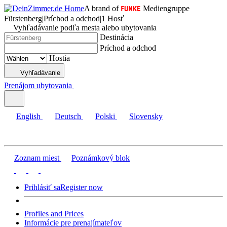
A brand of
Mediengruppe
Fürstenberg
|
Príchod a odchod
|
1 Hosť
Vyhľadávanie podľa mesta alebo ubytovania
Destinácia
Príchod a odchod
Hostia
Vyhľadávanie
Prenájom ubytovania
English
Deutsch
Polski
Slovensky
Zoznam miest
Poznámkový blok
Prihlásiť sa
Register now
Profiles and Prices
Informácie pre prenajímateľov