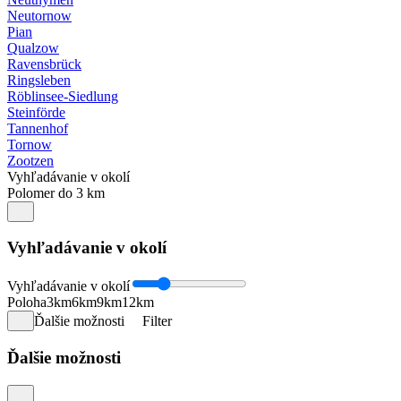
Neutornow
Pian
Qualzow
Ravensbrück
Ringsleben
Röblinsee-Siedlung
Steinförde
Tannenhof
Tornow
Zootzen
Vyhľadávanie v okolí
Polomer do 3 km
Vyhľadávanie v okolí
Vyhľadávanie v okolí
Poloha
3km
6km
9km
12km
Ďalšie možnosti
Filter
Ďalšie možnosti