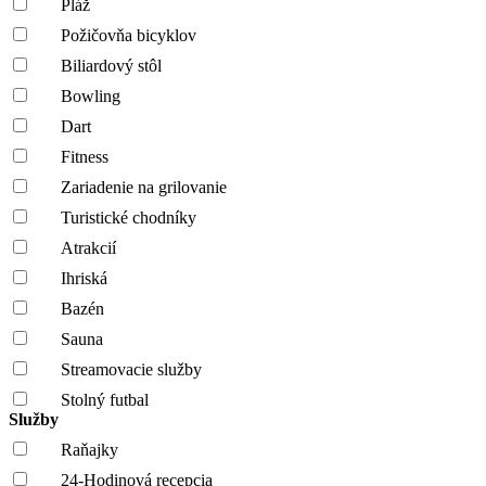
Pláž
Požičovňa bicyklov
Biliardový stôl
Bowling
Dart
Fitness
Zariadenie na grilovanie
Turistické chodníky
Atrakcií
Ihriská
Bazén
Sauna
Streamovacie služby
Stolný futbal
Služby
Raňajky
24-Hodinová recepcia