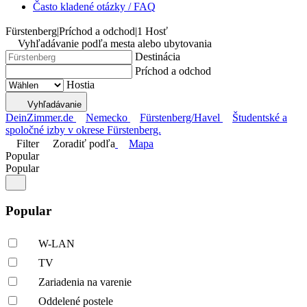
Často kladené otázky / FAQ
Fürstenberg
|
Príchod a odchod
|
1 Hosť
Vyhľadávanie podľa mesta alebo ubytovania
Destinácia
Príchod a odchod
Hostia
Vyhľadávanie
DeinZimmer.de
Nemecko
Fürstenberg/Havel
Študentské a
spoločné izby v okrese Fürstenberg.
Filter
Zoradiť podľa
Mapa
Popular
Popular
Popular
W-LAN
TV
Zariadenia na varenie
Oddelené postele