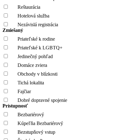
Reštaurácia
Hotelová služba
Nezávislá registrácia
Zmiešaný
Priateľské k rodine
Priateľské k LGBTQ+
Jedinečný pohľad
Domáce zviera
Obchody v blízkosti
Tichá lokalita
Fajčiar
Dobré dopravné spojenie
Prístupnosť
Bezbariérový
Kúpeľňa Bezbariérový
Bezstupňový vstup