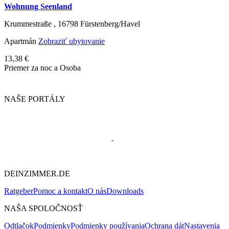
Wohnung Seenland
Krummestraße ,
16798
Fürstenberg/Havel
Apartmán
Zobraziť ubytovanie
13,38 €
Priemer za noc a Osoba
NAŠE PORTÁLY
DEINZIMMER.DE
Ratgeber
Pomoc a kontakt
O nás
Downloads
NAŠA SPOLOČNOSŤ
Odtlačok
Podmienky
Podmienky používania
Ochrana dát
Nastavenia