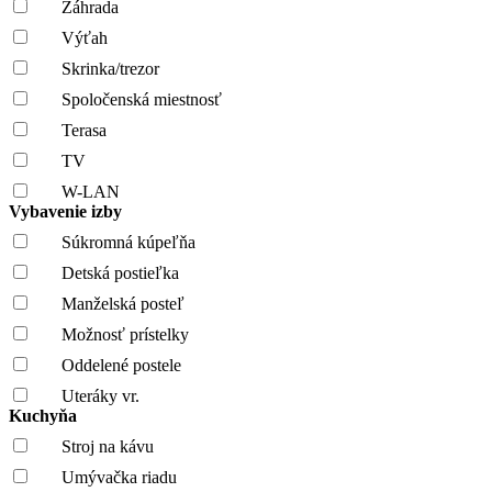
Záhrada
Výťah
Skrinka/trezor
Spoločenská miestnosť
Terasa
TV
W-LAN
Vybavenie izby
Súkromná kúpeľňa
Detská postieľka
Manželská posteľ
Možnosť prístelky
Oddelené postele
Uteráky vr.
Kuchyňa
Stroj na kávu
Umývačka riadu