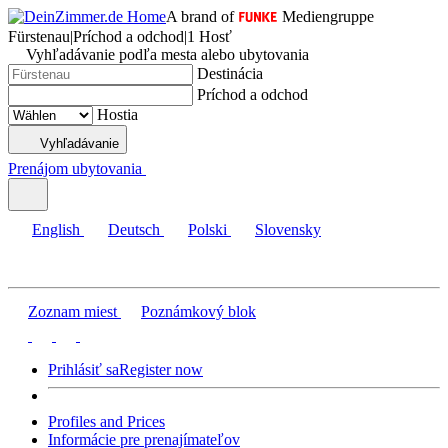
A brand of
Mediengruppe
Fürstenau
|
Príchod a odchod
|
1 Hosť
Vyhľadávanie podľa mesta alebo ubytovania
Destinácia
Príchod a odchod
Hostia
Vyhľadávanie
Prenájom ubytovania
English
Deutsch
Polski
Slovensky
Zoznam miest
Poznámkový blok
Prihlásiť sa
Register now
Profiles and Prices
Informácie pre prenajímateľov