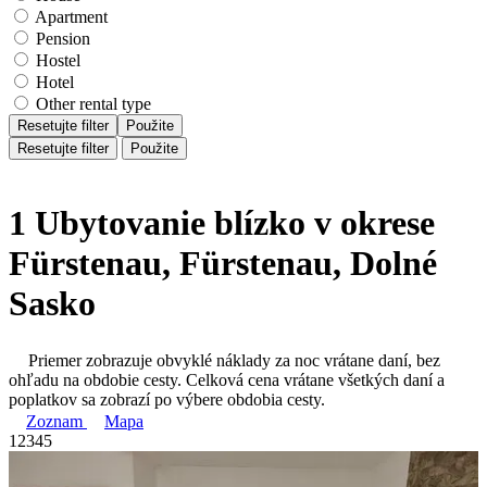
Apartment
Pension
Hostel
Hotel
Other rental type
Resetujte filter
Použite
Resetujte filter
Použite
1 Ubytovanie blízko v okrese
Fürstenau, Fürstenau, Dolné
Sasko
Priemer zobrazuje obvyklé náklady za noc vrátane daní, bez
ohľadu na obdobie cesty. Celková cena vrátane všetkých daní a
poplatkov sa zobrazí po výbere obdobia cesty.
Zoznam
Mapa
1
2
3
4
5