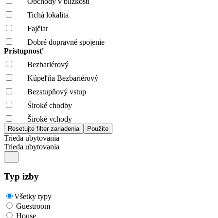
Obchody v blízkosti
Tichá lokalita
Fajčiar
Dobré dopravné spojenie
Prístupnosť
Bezbariérový
Kúpeľňa Bezbariérový
Bezstupňový vstup
Široké chodby
Široké vchody
Trieda ubytovania
Trieda ubytovania
Typ izby
Všetky typy
Guestroom
House