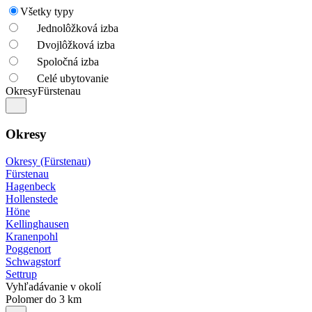
Všetky typy
Jednolôžková izba
Dvojlôžková izba
Spoločná izba
Celé ubytovanie
Okresy
Fürstenau
Okresy
Okresy (Fürstenau)
Fürstenau
Hagenbeck
Hollenstede
Höne
Kellinghausen
Kranenpohl
Poggenort
Schwagstorf
Settrup
Vyhľadávanie v okolí
Polomer do 3 km