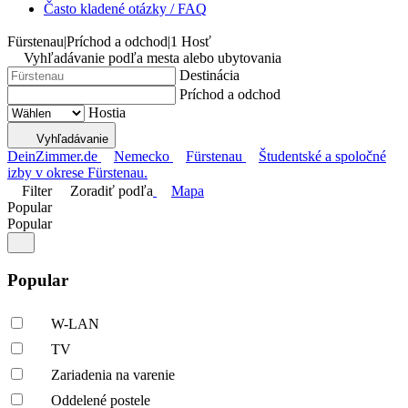
Často kladené otázky / FAQ
Fürstenau
|
Príchod a odchod
|
1 Hosť
Vyhľadávanie podľa mesta alebo ubytovania
Destinácia
Príchod a odchod
Hostia
Vyhľadávanie
DeinZimmer.de
Nemecko
Fürstenau
Študentské a spoločné
izby v okrese Fürstenau.
Filter
Zoradiť podľa
Mapa
Popular
Popular
Popular
W-LAN
TV
Zariadenia na varenie
Oddelené postele