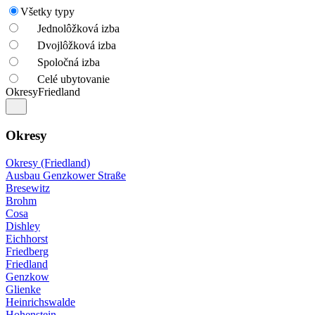
Všetky typy
Jednolôžková izba
Dvojlôžková izba
Spoločná izba
Celé ubytovanie
Okresy
Friedland
Okresy
Okresy (Friedland)
Ausbau Genzkower Straße
Bresewitz
Brohm
Cosa
Dishley
Eichhorst
Friedberg
Friedland
Genzkow
Glienke
Heinrichswalde
Hohenstein