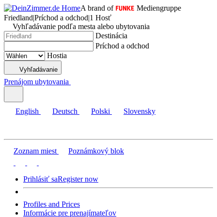
A brand of
Mediengruppe
Friedland
|
Príchod a odchod
|
1 Hosť
Vyhľadávanie podľa mesta alebo ubytovania
Destinácia
Príchod a odchod
Hostia
Vyhľadávanie
Prenájom ubytovania
English
Deutsch
Polski
Slovensky
Zoznam miest
Poznámkový blok
Prihlásiť sa
Register now
Profiles and Prices
Informácie pre prenajímateľov