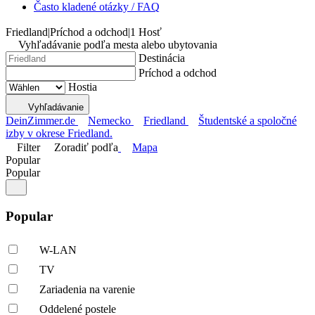
Často kladené otázky / FAQ
Friedland
|
Príchod a odchod
|
1 Hosť
Vyhľadávanie podľa mesta alebo ubytovania
Destinácia
Príchod a odchod
Hostia
Vyhľadávanie
DeinZimmer.de
Nemecko
Friedland
Študentské a spoločné
izby v okrese Friedland.
Filter
Zoradiť podľa
Mapa
Popular
Popular
Popular
W-LAN
TV
Zariadenia na varenie
Oddelené postele