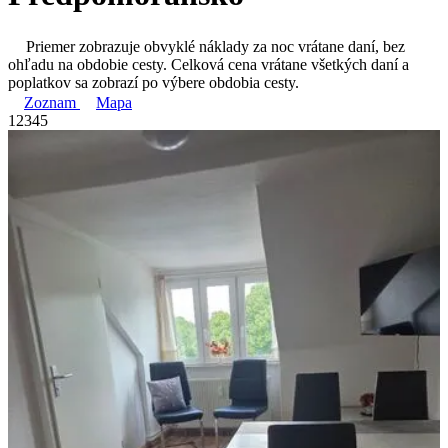
Priemer zobrazuje obvyklé náklady za noc vrátane daní, bez
ohľadu na obdobie cesty. Celková cena vrátane všetkých daní a
poplatkov sa zobrazí po výbere obdobia cesty.
Zoznam
Mapa
1
2
3
4
5