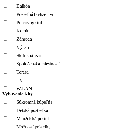
Balkón
Posteľná bielizeň vr.
Pracovný stôl
Komín
Záhrada
Výťah
Skrinka/trezor
Spoločenská miestnosť
Terasa
TV
W-LAN
Vybavenie izby
Súkromná kúpeľňa
Detská postieľka
Manželská posteľ
Možnosť prístelky