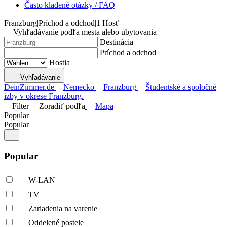
Často kladené otázky / FAQ
Franzburg
|
Príchod a odchod
|
1 Hosť
Vyhľadávanie podľa mesta alebo ubytovania
Destinácia
Príchod a odchod
Hostia
Vyhľadávanie
DeinZimmer.de
Nemecko
Franzburg
Študentské a spoločné
izby v okrese Franzburg.
Filter
Zoradiť podľa
Mapa
Popular
Popular
Popular
W-LAN
TV
Zariadenia na varenie
Oddelené postele