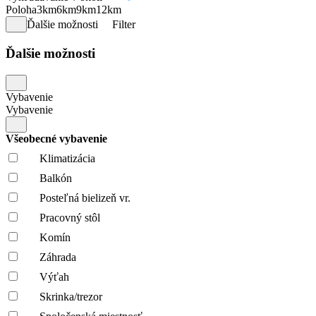
Poloha
3km
6km
9km
12km
Ďalšie možnosti
Filter
Ďalšie možnosti
Vybavenie
Vybavenie
Všeobecné vybavenie
Klimatizácia
Balkón
Posteľná bielizeň vr.
Pracovný stôl
Komín
Záhrada
Výťah
Skrinka/trezor