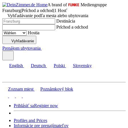
A brand of
Mediengruppe
Franzburg
|
Príchod a odchod
|
1 Hosť
Vyhľadávanie podľa mesta alebo ubytovania
Destinácia
Príchod a odchod
Hostia
Vyhľadávanie
Prenájom ubytovania
English
Deutsch
Polski
Slovensky
Zoznam miest
Poznámkový blok
Prihlásiť sa
Register now
Profiles and Prices
Informácie pre prenajímateľov