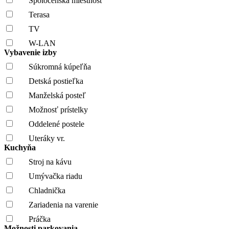
Spoločenská miestnosť
Terasa
TV
W-LAN
Vybavenie izby
Súkromná kúpeľňa
Detská postieľka
Manželská posteľ
Možnosť prístelky
Oddelené postele
Uteráky vr.
Kuchyňa
Stroj na kávu
Umývačka riadu
Chladnička
Zariadenia na varenie
Práčka
Možnosti parkovania