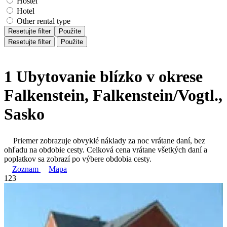
Hostel
Hotel
Other rental type
Resetujte filter
Použite
Resetujte filter
Použite
1 Ubytovanie blízko v okrese
Falkenstein, Falkenstein/Vogtl.,
Sasko
Priemer zobrazuje obvyklé náklady za noc vrátane daní, bez
ohľadu na obdobie cesty. Celková cena vrátane všetkých daní a
poplatkov sa zobrazí po výbere obdobia cesty.
Zoznam
Mapa
1
2
3