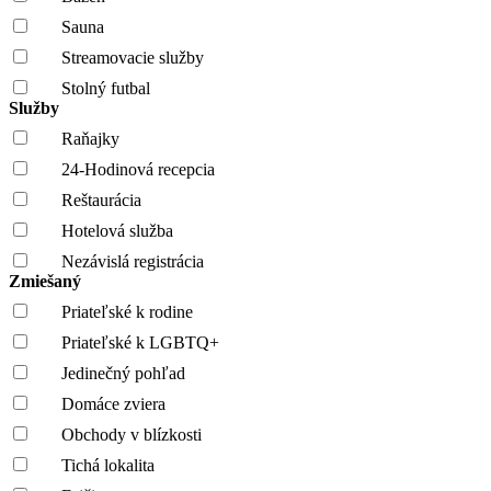
Sauna
Streamovacie služby
Stolný futbal
Služby
Raňajky
24-Hodinová recepcia
Reštaurácia
Hotelová služba
Nezávislá registrácia
Zmiešaný
Priateľské k rodine
Priateľské k LGBTQ+
Jedinečný pohľad
Domáce zviera
Obchody v blízkosti
Tichá lokalita