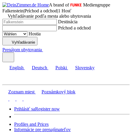
A brand of
Mediengruppe
Falkenstein
|
Príchod a odchod
|
1 Hosť
Vyhľadávanie podľa mesta alebo ubytovania
Destinácia
Príchod a odchod
Hostia
Vyhľadávanie
Prenájom ubytovania
English
Deutsch
Polski
Slovensky
Zoznam miest
Poznámkový blok
Prihlásiť sa
Register now
Profiles and Prices
Informácie pre prenajímateľov