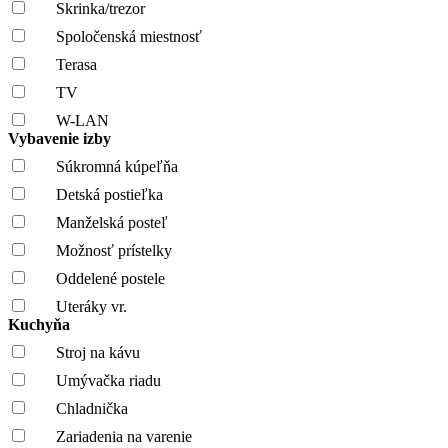
Skrinka/trezor
Spoločenská miestnosť
Terasa
TV
W-LAN
Vybavenie izby
Súkromná kúpeľňa
Detská postieľka
Manželská posteľ
Možnosť prístelky
Oddelené postele
Uteráky vr.
Kuchyňa
Stroj na kávu
Umývačka riadu
Chladnička
Zariadenia na varenie