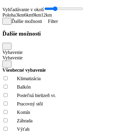
Vyhľadávanie v okolí
Poloha
3km
6km
9km
12km
Ďalšie možnosti
Filter
Ďalšie možnosti
Vybavenie
Vybavenie
Všeobecné vybavenie
Klimatizácia
Balkón
Posteľná bielizeň vr.
Pracovný stôl
Komín
Záhrada
Výťah