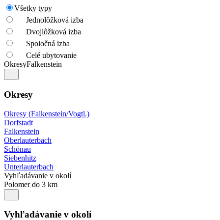
Všetky typy
Jednolôžková izba
Dvojlôžková izba
Spoločná izba
Celé ubytovanie
Okresy
Falkenstein
Okresy
Okresy (Falkenstein/Vogtl.)
Dorfstadt
Falkenstein
Oberlauterbach
Schönau
Siebenhitz
Unterlauterbach
Vyhľadávanie v okolí
Polomer do 3 km
Vyhľadávanie v okolí