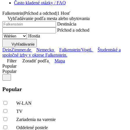
Často kladené otázky / FAQ
Falkenstein
|
Príchod a odchod
|
1 Hosť
Vyhľadávanie podľa mesta alebo ubytovania
Destinácia
Príchod a odchod
Hostia
Vyhľadávanie
DeinZimmer.de
Nemecko
Falkenstein/Vogtl.
Študentské a
spoločné izby v okrese Falkenstein.
Filter
Zoradiť podľa
Mapa
Popular
Popular
Popular
W-LAN
TV
Zariadenia na varenie
Oddelené postele