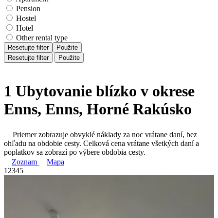
Pension
Hostel
Hotel
Other rental type
Resetujte filter
Použite
Resetujte filter
Použite
1 Ubytovanie blízko v okrese
Enns, Enns, Horné Rakúsko
Priemer zobrazuje obvyklé náklady za noc vrátane daní, bez
ohľadu na obdobie cesty. Celková cena vrátane všetkých daní a
poplatkov sa zobrazí po výbere obdobia cesty.
Zoznam
Mapa
1
2
3
4
5