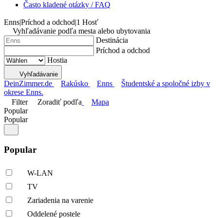
Často kladené otázky / FAQ
Enns
|
Príchod a odchod
|
1 Hosť
Vyhľadávanie podľa mesta alebo ubytovania
Destinácia
Príchod a odchod
Hostia
Vyhľadávanie
DeinZimmer.de
Rakúsko
Enns
Študentské a spoločné izby v
okrese Enns.
Filter
Zoradiť podľa
Mapa
Popular
Popular
Popular
W-LAN
TV
Zariadenia na varenie
Oddelené postele