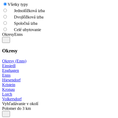
Všetky typy
Jednolôžková izba
Dvojlôžková izba
Spoločná izba
Celé ubytovanie
Okresy
Enns
Okresy
Okresy (Enns)
Einsiedl
Enghagen
Enns
Hiesendorf
Kristein
Kronau
Lorch
Volkersdorf
Vyhľadávanie v okolí
Polomer do 3 km