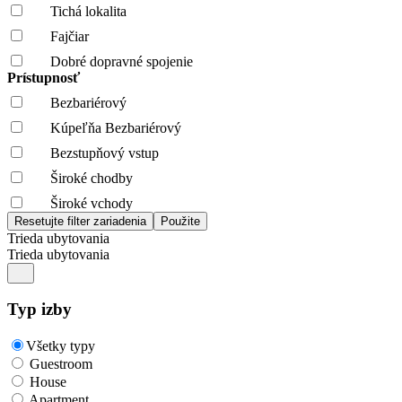
Tichá lokalita
Fajčiar
Dobré dopravné spojenie
Prístupnosť
Bezbariérový
Kúpeľňa Bezbariérový
Bezstupňový vstup
Široké chodby
Široké vchody
Trieda ubytovania
Trieda ubytovania
Typ izby
Všetky typy
Guestroom
House
Apartment