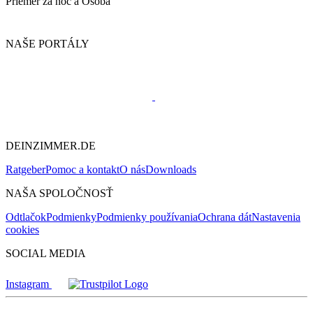
Priemer za noc a Osoba
NAŠE PORTÁLY
DEINZIMMER.DE
Ratgeber
Pomoc a kontakt
O nás
Downloads
NAŠA SPOLOČNOSŤ
Odtlačok
Podmienky
Podmienky používania
Ochrana dát
Nastavenia
cookies
SOCIAL MEDIA
Instagram