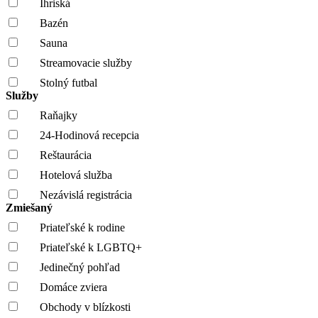
Ihriská
Bazén
Sauna
Streamovacie služby
Stolný futbal
Služby
Raňajky
24-Hodinová recepcia
Reštaurácia
Hotelová služba
Nezávislá registrácia
Zmiešaný
Priateľské k rodine
Priateľské k LGBTQ+
Jedinečný pohľad
Domáce zviera
Obchody v blízkosti