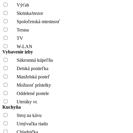
Výťah
Skrinka/trezor
Spoločenská miestnosť
Terasa
TV
W-LAN
Vybavenie izby
Súkromná kúpeľňa
Detská postieľka
Manželská posteľ
Možnosť prístelky
Oddelené postele
Uteráky vr.
Kuchyňa
Stroj na kávu
Umývačka riadu
Chladnička