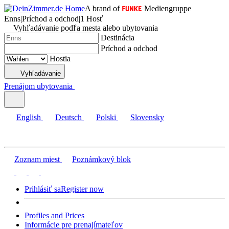
A brand of
Mediengruppe
Enns
|
Príchod a odchod
|
1 Hosť
Vyhľadávanie podľa mesta alebo ubytovania
Destinácia
Príchod a odchod
Hostia
Vyhľadávanie
Prenájom ubytovania
English
Deutsch
Polski
Slovensky
Zoznam miest
Poznámkový blok
Prihlásiť sa
Register now
Profiles and Prices
Informácie pre prenajímateľov