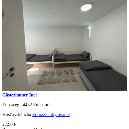
Gästezimmer Inci
Ennsweg ,
4482
Ennsdorf
Hosťovská izba
Zobraziť ubytovanie
27,50 €