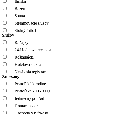
Ihriská
Bazén
Sauna
Streamovacie služby
Stolný futbal
Služby
Raňajky
24-Hodinová recepcia
Reštaurácia
Hotelová služba
Nezávislá registrácia
Zmiešaný
Priateľské k rodine
Priateľské k LGBTQ+
Jedinečný pohľad
Domáce zviera
Obchody v blízkosti