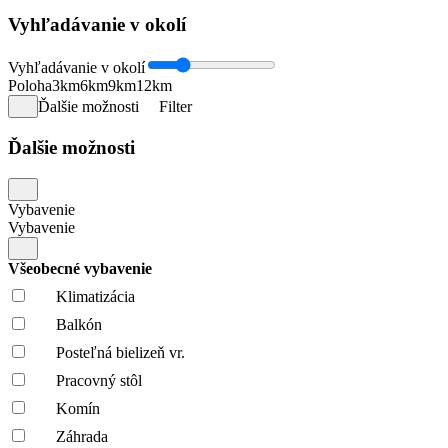
Vyhľadávanie v okolí
Vyhľadávanie v okolí
Poloha
3km
6km
9km
12km
Ďalšie možnosti
Filter
Ďalšie možnosti
Vybavenie
Vybavenie
Všeobecné vybavenie
Klimatizácia
Balkón
Posteľná bielizeň vr.
Pracovný stôl
Komín
Záhrada