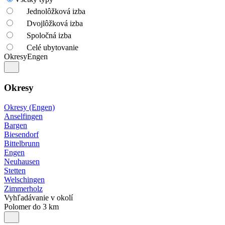
Jednolôžková izba
Dvojlôžková izba
Spoločná izba
Celé ubytovanie
Okresy
Engen
Okresy
Okresy (Engen)
Anselfingen
Bargen
Biesendorf
Bittelbrunn
Engen
Neuhausen
Stetten
Welschingen
Zimmerholz
Vyhľadávanie v okolí
Polomer do 3 km