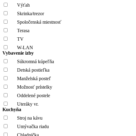
Výťah
Skrinka/trezor
Spoločenská miestnosť
Terasa
TV
W-LAN
Vybavenie izby
Súkromná kúpeľňa
Detská postieľka
Manželská posteľ
Možnosť prístelky
Oddelené postele
Uteráky vr.
Kuchyňa
Stroj na kávu
Umývačka riadu
Chladnička