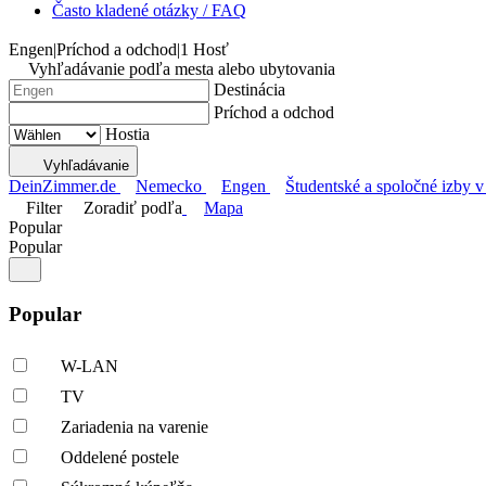
Často kladené otázky / FAQ
Engen
|
Príchod a odchod
|
1 Hosť
Vyhľadávanie podľa mesta alebo ubytovania
Destinácia
Príchod a odchod
Hostia
Vyhľadávanie
DeinZimmer.de
Nemecko
Engen
Študentské a spoločné izby v
Filter
Zoradiť podľa
Mapa
Popular
Popular
Popular
W-LAN
TV
Zariadenia na varenie
Oddelené postele