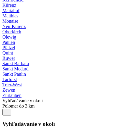
Kürenz
Mariahof
Matthias
Monaise
Neu-Kürenz
Oberkirch
Olewig
Pallien
Pfalzel
Quint
Ruwer
Sankt Barbara
Sankt Medard
Sankt Paulin
Tarforst
Trier-West
Zewen
Zurlauben
Vyhľadávanie v okolí
Polomer do 3 km
Vyhľadávanie v okolí