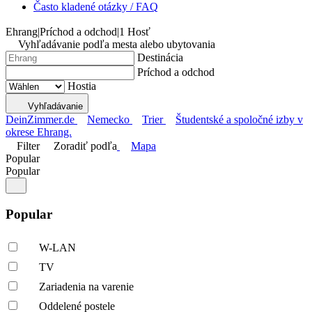
Často kladené otázky / FAQ
Ehrang
|
Príchod a odchod
|
1 Hosť
Vyhľadávanie podľa mesta alebo ubytovania
Destinácia
Príchod a odchod
Hostia
Vyhľadávanie
DeinZimmer.de
Nemecko
Trier
Študentské a spoločné izby v
okrese Ehrang.
Filter
Zoradiť podľa
Mapa
Popular
Popular
Popular
W-LAN
TV
Zariadenia na varenie
Oddelené postele