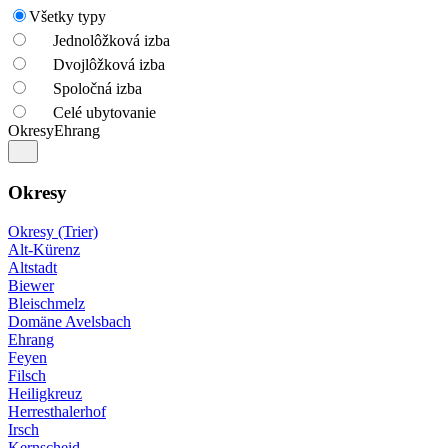
Všetky typy
Jednolôžková izba
Dvojlôžková izba
Spoločná izba
Celé ubytovanie
Okresy
Ehrang
Okresy
Okresy (Trier)
Alt-Kürenz
Altstadt
Biewer
Bleischmelz
Domäne Avelsbach
Ehrang
Feyen
Filsch
Heiligkreuz
Herresthalerhof
Irsch
Kernscheid