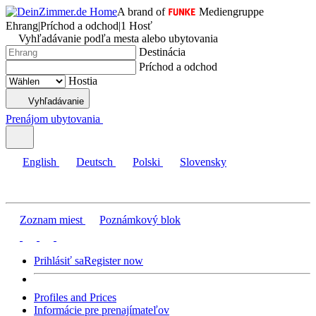
A brand of
Mediengruppe
Ehrang
|
Príchod a odchod
|
1 Hosť
Vyhľadávanie podľa mesta alebo ubytovania
Destinácia
Príchod a odchod
Hostia
Vyhľadávanie
Prenájom ubytovania
English
Deutsch
Polski
Slovensky
Zoznam miest
Poznámkový blok
Prihlásiť sa
Register now
Profiles and Prices
Informácie pre prenajímateľov