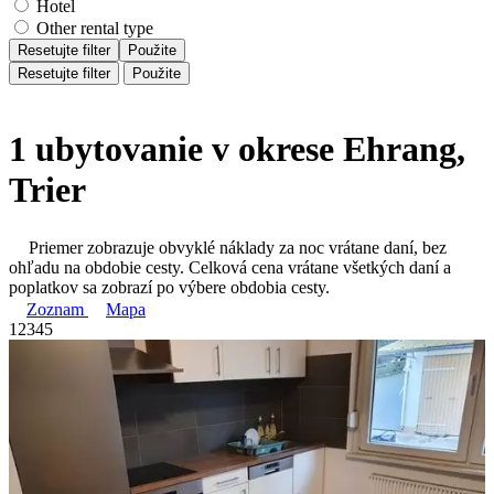
Hotel
Other rental type
Resetujte filter
Použite
Resetujte filter
Použite
1 ubytovanie v okrese Ehrang,
Trier
Priemer zobrazuje obvyklé náklady za noc vrátane daní, bez
ohľadu na obdobie cesty. Celková cena vrátane všetkých daní a
poplatkov sa zobrazí po výbere obdobia cesty.
Zoznam
Mapa
1
2
3
4
5