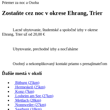
Priemer za noc a Osoba
Zostaňte cez noc v okrese Ehrang, Trier
Lacné ubytovanie, študentské a spoločné izby v okrese
Ehrang, Trier už
od 20,00 €
Ubytovanie, prechodné izby a nocľahárne
Osobný a nekomplikovaný kontakt priamo s prenajímateľom
Ďalšie mestá v okolí
Bitburg
(25km)
Hermeskeil
(25km)
Konz
(7km)
Losheim am See
(27km)
Mettlach
(28km)
Nonnweiler
(27km)
Saarburg
(18km)