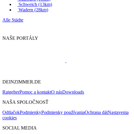
Schweich
(13km)
Wadern
(28km)
Alle Städte
NAŠE PORTÁLY
DEINZIMMER.DE
Ratgeber
Pomoc a kontakt
O nás
Downloads
NAŠA SPOLOČNOSŤ
Odtlačok
Podmienky
Podmienky používania
Ochrana dát
Nastavenia
cookies
SOCIAL MEDIA