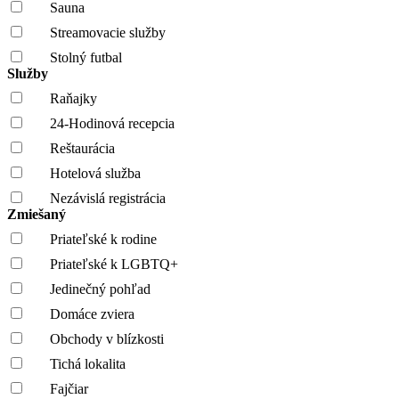
Sauna
Streamovacie služby
Stolný futbal
Služby
Raňajky
24-Hodinová recepcia
Reštaurácia
Hotelová služba
Nezávislá registrácia
Zmiešaný
Priateľské k rodine
Priateľské k LGBTQ+
Jedinečný pohľad
Domáce zviera
Obchody v blízkosti
Tichá lokalita
Fajčiar