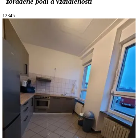
zoradené podľa vzdialenosti
1
2
3
4
5