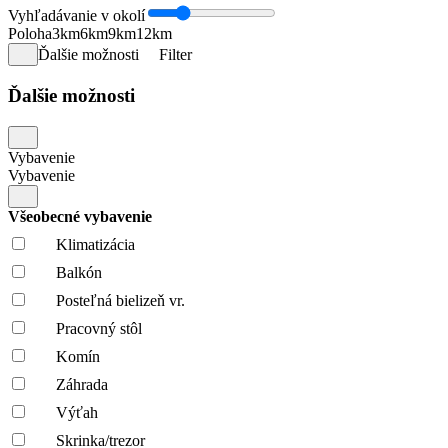
Vyhľadávanie v okolí
Poloha
3km
6km
9km
12km
Ďalšie možnosti
Filter
Ďalšie možnosti
Vybavenie
Vybavenie
Všeobecné vybavenie
Klimatizácia
Balkón
Posteľná bielizeň vr.
Pracovný stôl
Komín
Záhrada
Výťah
Skrinka/trezor