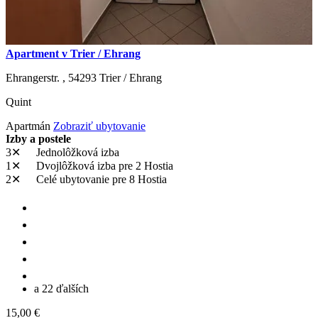
Apartment v Trier / Ehrang
Ehrangerstr. ,
54293
Trier / Ehrang
Quint
Apartmán
Zobraziť ubytovanie
Izby a postele
3✕
Jednolôžková izba
1✕
Dvojlôžková izba
pre 2 Hostia
2✕
Celé ubytovanie
pre 8 Hostia
a 22 ďalších
15,00 €