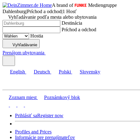
A brand of
Mediengruppe
Dahlenburg
|
Príchod a odchod
|
1 Hosť
Vyhľadávanie podľa mesta alebo ubytovania
Destinácia
Príchod a odchod
Hostia
Vyhľadávanie
Prenájom ubytovania
English
Deutsch
Polski
Slovensky
Zoznam miest
Poznámkový blok
Prihlásiť sa
Register now
Profiles and Prices
Informácie pre prenajímateľov