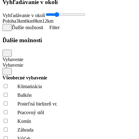
Vyhľadávanie v okolí
Vyhľadávanie v okolí
Poloha
3km
6km
9km
12km
Ďalšie možnosti
Filter
Ďalšie možnosti
Vybavenie
Vybavenie
Všeobecné vybavenie
Klimatizácia
Balkón
Posteľná bielizeň vr.
Pracovný stôl
Komín
Záhrada
Výťah