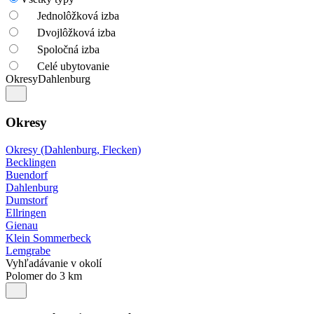
Jednolôžková izba
Dvojlôžková izba
Spoločná izba
Celé ubytovanie
Okresy
Dahlenburg
Okresy
Okresy (Dahlenburg, Flecken)
Becklingen
Buendorf
Dahlenburg
Dumstorf
Ellringen
Gienau
Klein Sommerbeck
Lemgrabe
Vyhľadávanie v okolí
Polomer do 3 km