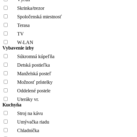
Skrinka/trezor
Spoločenská miestnosť
Terasa
TV
W-LAN
Vybavenie izby
Súkromná kúpeľňa
Detská postieľka
Manželská posteľ
Možnosť prístelky
Oddelené postele
Uteráky vr.
Kuchyňa
Stroj na kávu
Umývačka riadu
Chladnička