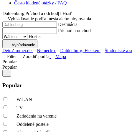
Často kladené otázky / FAQ
Dahlenburg
|
Príchod a odchod
|
1 Hosť
Vyhľadávanie podľa mesta alebo ubytovania
Destinácia
Príchod a odchod
Hostia
Vyhľadávanie
DeinZimmer.de
Nemecko
Dahlenburg, Flecken
Študentské a s
Filter
Zoradiť podľa
Mapa
Popular
Popular
Popular
W-LAN
TV
Zariadenia na varenie
Oddelené postele