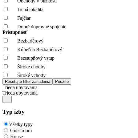
Obchody v blízkosti
Tichá lokalita
Fajčiar
Dobré dopravné spojenie
Prístupnosť
Bezbariérový
Kúpeľňa Bezbariérový
Bezstupňový vstup
Široké chodby
Široké vchody
Trieda ubytovania
Trieda ubytovania
Typ izby
Všetky typy
Guestroom
House