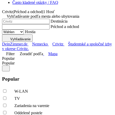
Často kladené otázky / FAQ
Crivitz
|
Príchod a odchod
|
1 Hosť
Vyhľadávanie podľa mesta alebo ubytovania
Destinácia
Príchod a odchod
Hostia
Vyhľadávanie
DeinZimmer.de
Nemecko
Crivitz
Študentské a spoločné izby
v okrese Crivitz.
Filter
Zoradiť podľa
Mapa
Popular
Popular
Popular
W-LAN
TV
Zariadenia na varenie
Oddelené postele