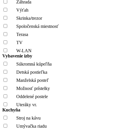
Záhrada
Výťah
Skrinka/trezor
Spoločenská miestnosť
Terasa
TV
W-LAN
Vybavenie izby
Súkromná kúpeľňa
Detská postieľka
Manželská posteľ
Možnosť prístelky
Oddelené postele
Uteráky vr.
Kuchyňa
Stroj na kávu
Umývačka riadu