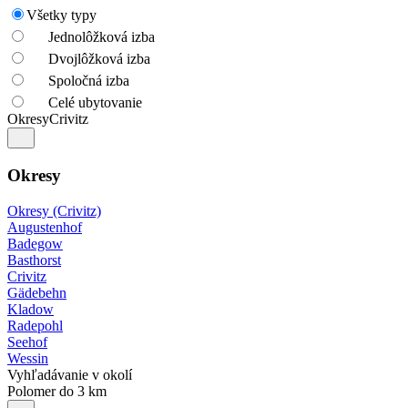
Všetky typy
Jednolôžková izba
Dvojlôžková izba
Spoločná izba
Celé ubytovanie
Okresy
Crivitz
Okresy
Okresy (Crivitz)
Augustenhof
Badegow
Basthorst
Crivitz
Gädebehn
Kladow
Radepohl
Seehof
Wessin
Vyhľadávanie v okolí
Polomer do 3 km