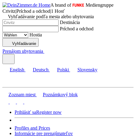
A brand of
Mediengruppe
Crivitz
|
Príchod a odchod
|
1 Hosť
Vyhľadávanie podľa mesta alebo ubytovania
Destinácia
Príchod a odchod
Hostia
Vyhľadávanie
Prenájom ubytovania
English
Deutsch
Polski
Slovensky
Zoznam miest
Poznámkový blok
Prihlásiť sa
Register now
Profiles and Prices
Informácie pre prenajímateľov