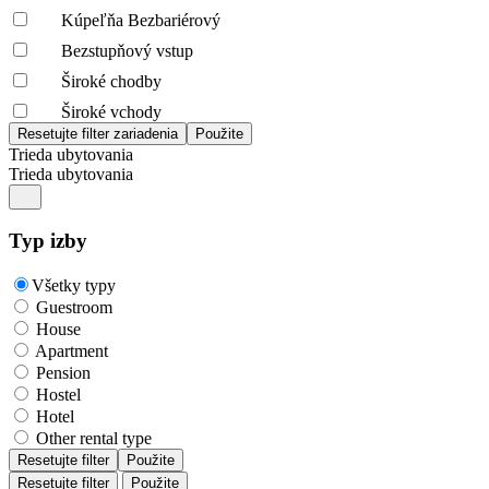
Kúpeľňa Bezbariérový
Bezstupňový vstup
Široké chodby
Široké vchody
Trieda ubytovania
Trieda ubytovania
Typ izby
Všetky typy
Guestroom
House
Apartment
Pension
Hostel
Hotel
Other rental type
Resetujte filter
Použite
Resetujte filter
Použite