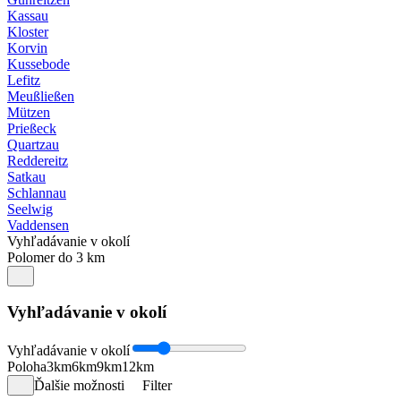
Kassau
Kloster
Korvin
Kussebode
Lefitz
Meußließen
Mützen
Prießeck
Quartzau
Reddereitz
Satkau
Schlannau
Seelwig
Vaddensen
Vyhľadávanie v okolí
Polomer do 3 km
Vyhľadávanie v okolí
Vyhľadávanie v okolí
Poloha
3km
6km
9km
12km
Ďalšie možnosti
Filter