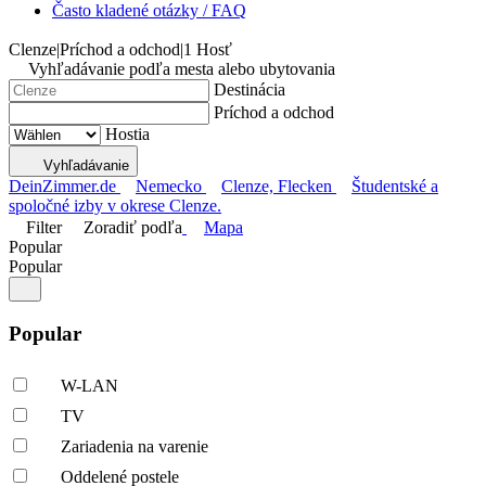
Často kladené otázky / FAQ
Clenze
|
Príchod a odchod
|
1 Hosť
Vyhľadávanie podľa mesta alebo ubytovania
Destinácia
Príchod a odchod
Hostia
Vyhľadávanie
DeinZimmer.de
Nemecko
Clenze, Flecken
Študentské a
spoločné izby v okrese Clenze.
Filter
Zoradiť podľa
Mapa
Popular
Popular
Popular
W-LAN
TV
Zariadenia na varenie
Oddelené postele