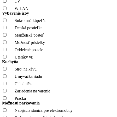
TV
W-LAN
Vybavenie izby
Súkromná kúpeľňa
Detská postieľka
Manželská posteľ
Možnosť prístelky
Oddelené postele
Uteráky vr.
Kuchyňa
Stroj na kávu
Umývačka riadu
Chladnička
Zariadenia na varenie
Práčka
Možnosti parkovania
Nabíjacia stanica pre elektromobily