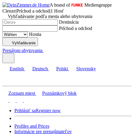
A brand of
Mediengruppe
Clenze
|
Príchod a odchod
|
1 Hosť
Vyhľadávanie podľa mesta alebo ubytovania
Destinácia
Príchod a odchod
Hostia
Vyhľadávanie
Prenájom ubytovania
English
Deutsch
Polski
Slovensky
Zoznam miest
Poznámkový blok
Prihlásiť sa
Register now
Profiles and Prices
Informácie pre prenajímateľov