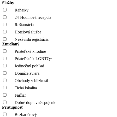
Služby
Raňajky
24-Hodinová recepcia
Reštaurácia
Hotelová služba
Nezávislá registrácia
Zmiešaný
Priateľské k rodine
Priateľské k LGBTQ+
Jedinečný pohľad
Domáce zviera
Obchody v blízkosti
Tichá lokalita
Fajčiar
Dobré dopravné spojenie
Prístupnosť
Bezbariérový