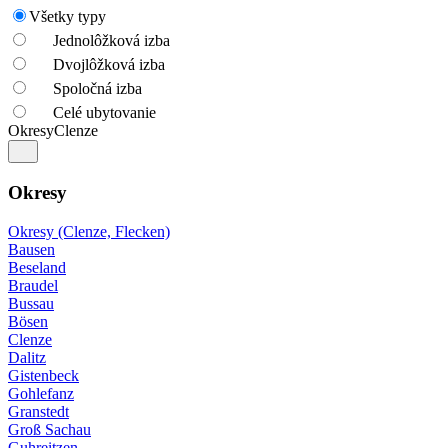
Všetky typy
Jednolôžková izba
Dvojlôžková izba
Spoločná izba
Celé ubytovanie
Okresy
Clenze
Okresy
Okresy (Clenze, Flecken)
Bausen
Beseland
Braudel
Bussau
Bösen
Clenze
Dalitz
Gistenbeck
Gohlefanz
Granstedt
Groß Sachau
Guhreitzen