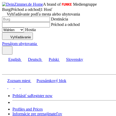
A brand of
Mediengruppe
Burg
|
Príchod a odchod
|
1 Hosť
Vyhľadávanie podľa mesta alebo ubytovania
Destinácia
Príchod a odchod
Hostia
Vyhľadávanie
Prenájom ubytovania
English
Deutsch
Polski
Slovensky
Zoznam miest
Poznámkový blok
Prihlásiť sa
Register now
Profiles and Prices
Informácie pre prenajímateľov