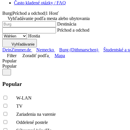
Často kladené otázky / FAQ
Burg
|
Príchod a odchod
|
1 Hosť
Vyhľadávanie podľa mesta alebo ubytovania
Destinácia
Príchod a odchod
Hostia
Vyhľadávanie
DeinZimmer.de
Nemecko
Burg (Dithmarschen)
Študentské a s
Filter
Zoradiť podľa
Mapa
Popular
Popular
Popular
W-LAN
TV
Zariadenia na varenie
Oddelené postele