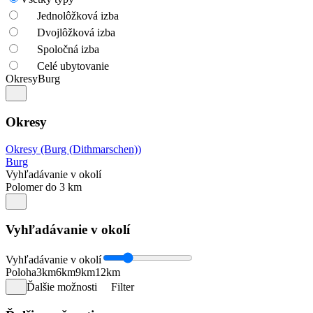
Jednolôžková izba
Dvojlôžková izba
Spoločná izba
Celé ubytovanie
Okresy
Burg
Okresy
Okresy (Burg (Dithmarschen))
Burg
Vyhľadávanie v okolí
Polomer do 3 km
Vyhľadávanie v okolí
Vyhľadávanie v okolí
Poloha
3km
6km
9km
12km
Ďalšie možnosti
Filter