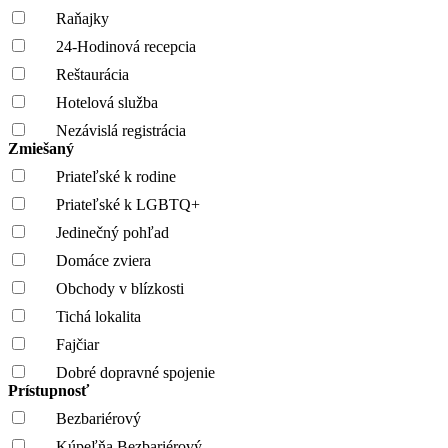
Raňajky
24-Hodinová recepcia
Reštaurácia
Hotelová služba
Nezávislá registrácia
Zmiešaný
Priateľské k rodine
Priateľské k LGBTQ+
Jedinečný pohľad
Domáce zviera
Obchody v blízkosti
Tichá lokalita
Fajčiar
Dobré dopravné spojenie
Prístupnosť
Bezbariérový
Kúpeľňa Bezbariérový