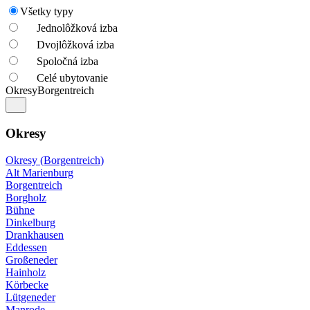
Všetky typy
Jednolôžková izba
Dvojlôžková izba
Spoločná izba
Celé ubytovanie
Okresy
Borgentreich
Okresy
Okresy (Borgentreich)
Alt Marienburg
Borgentreich
Borgholz
Bühne
Dinkelburg
Drankhausen
Eddessen
Großeneder
Hainholz
Körbecke
Lütgeneder
Manrode