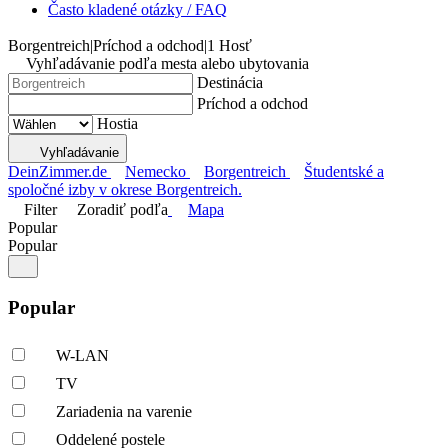
Často kladené otázky / FAQ
Borgentreich
|
Príchod a odchod
|
1 Hosť
Vyhľadávanie podľa mesta alebo ubytovania
Destinácia
Príchod a odchod
Hostia
Vyhľadávanie
DeinZimmer.de
Nemecko
Borgentreich
Študentské a
spoločné izby v okrese Borgentreich.
Filter
Zoradiť podľa
Mapa
Popular
Popular
Popular
W-LAN
TV
Zariadenia na varenie
Oddelené postele