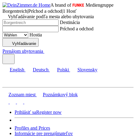
A brand of
Mediengruppe
Borgentreich
|
Príchod a odchod
|
1 Hosť
Vyhľadávanie podľa mesta alebo ubytovania
Destinácia
Príchod a odchod
Hostia
Vyhľadávanie
Prenájom ubytovania
English
Deutsch
Polski
Slovensky
Zoznam miest
Poznámkový blok
Prihlásiť sa
Register now
Profiles and Prices
Informácie pre prenajímateľov