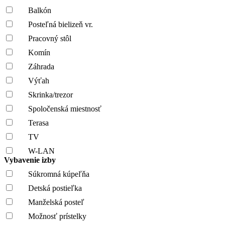
Balkón
Posteľná bielizeň vr.
Pracovný stôl
Komín
Záhrada
Výťah
Skrinka/trezor
Spoločenská miestnosť
Terasa
TV
W-LAN
Vybavenie izby
Súkromná kúpeľňa
Detská postieľka
Manželská posteľ
Možnosť prístelky