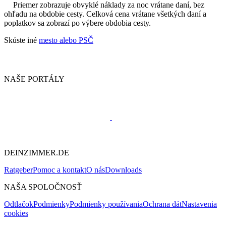
Priemer zobrazuje obvyklé náklady za noc vrátane daní, bez
ohľadu na obdobie cesty. Celková cena vrátane všetkých daní a
poplatkov sa zobrazí po výbere obdobia cesty.
Skúste iné
mesto alebo PSČ
NAŠE PORTÁLY
DEINZIMMER.DE
Ratgeber
Pomoc a kontakt
O nás
Downloads
NAŠA SPOLOČNOSŤ
Odtlačok
Podmienky
Podmienky používania
Ochrana dát
Nastavenia
cookies