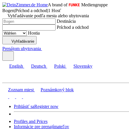
A brand of
Mediengruppe
Bogen
|
Príchod a odchod
|
1 Hosť
Vyhľadávanie podľa mesta alebo ubytovania
Destinácia
Príchod a odchod
Hostia
Vyhľadávanie
Prenájom ubytovania
English
Deutsch
Polski
Slovensky
Zoznam miest
Poznámkový blok
Prihlásiť sa
Register now
Profiles and Prices
Informácie pre prenajímateľov