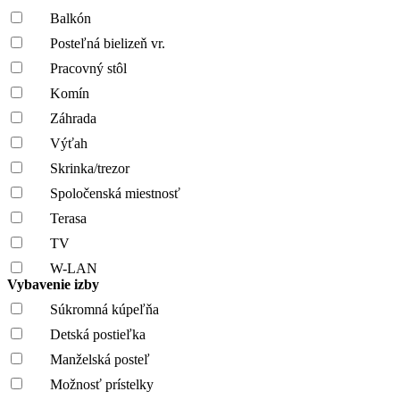
Balkón
Posteľná bielizeň vr.
Pracovný stôl
Komín
Záhrada
Výťah
Skrinka/trezor
Spoločenská miestnosť
Terasa
TV
W-LAN
Vybavenie izby
Súkromná kúpeľňa
Detská postieľka
Manželská posteľ
Možnosť prístelky