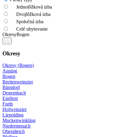
Jednolôžková izba
Dvojlôžková izba
Spoločná izba
Celé ubytovanie
Okresy
Bogen
Okresy
Okresy (Bogen)
Anning
Bogen
Breitenweinzier
Bärndorf
Degernbach
Einfürst
Furth
Hofweinzier
Liepolding
Muckenwinkling
Niedermenach
Oberalteich
Pfelling