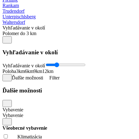
Rankam
Trudendorf
Unterpischlsberg
Waltersdorf
Vyhľadávanie v okolí
Polomer do 3 km
Vyhľadávanie v okolí
Vyhľadávanie v okolí
Poloha
3km
6km
9km
12km
Ďalšie možnosti
Filter
Ďalšie možnosti
Vybavenie
Vybavenie
Všeobecné vybavenie
Klimatizácia