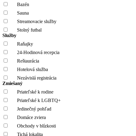
Bazén
Sauna
Streamovacie služby
Stolný futbal
Služby
Raňajky
24-Hodinová recepcia
Reštaurácia
Hotelová služba
Nezávislá registrácia
Zmiešaný
Priateľské k rodine
Priateľské k LGBTQ+
Jedinečný pohľad
Domáce zviera
Obchody v blízkosti
Tichá lokalita