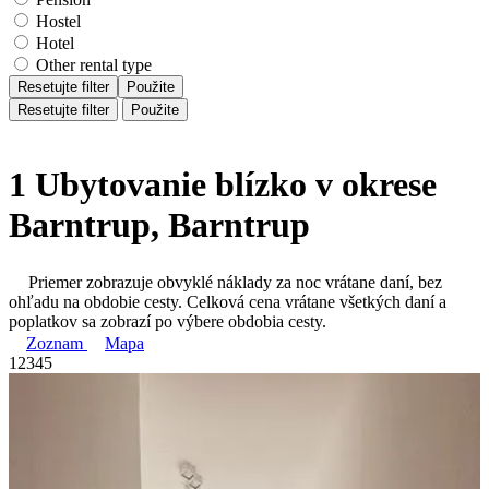
Hostel
Hotel
Other rental type
Resetujte filter
Použite
Resetujte filter
Použite
1 Ubytovanie blízko v okrese
Barntrup, Barntrup
Priemer zobrazuje obvyklé náklady za noc vrátane daní, bez
ohľadu na obdobie cesty. Celková cena vrátane všetkých daní a
poplatkov sa zobrazí po výbere obdobia cesty.
Zoznam
Mapa
1
2
3
4
5