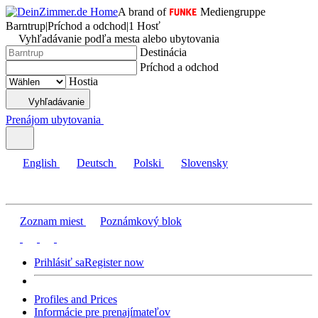
A brand of
Mediengruppe
Barntrup
|
Príchod a odchod
|
1 Hosť
Vyhľadávanie podľa mesta alebo ubytovania
Destinácia
Príchod a odchod
Hostia
Vyhľadávanie
Prenájom ubytovania
English
Deutsch
Polski
Slovensky
Zoznam miest
Poznámkový blok
Prihlásiť sa
Register now
Profiles and Prices
Informácie pre prenajímateľov