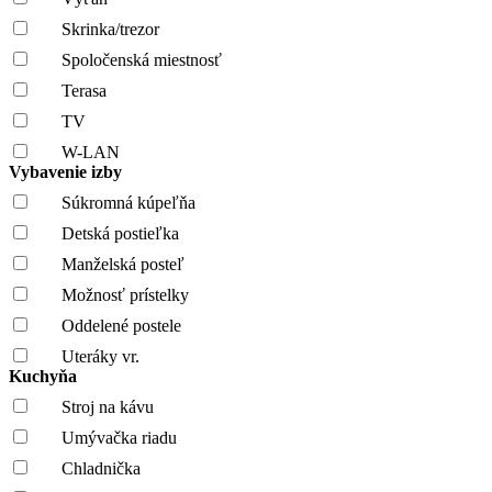
Skrinka/trezor
Spoločenská miestnosť
Terasa
TV
W-LAN
Vybavenie izby
Súkromná kúpeľňa
Detská postieľka
Manželská posteľ
Možnosť prístelky
Oddelené postele
Uteráky vr.
Kuchyňa
Stroj na kávu
Umývačka riadu
Chladnička