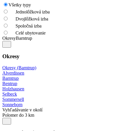
Všetky typy
Jednolôžková izba
Dvojlôžková izba
Spoločná izba
Celé ubytovanie
Okresy
Barntrup
Okresy
Okresy (Barntrup)
Alverdissen
Barntrup
Bentrup
Holzhausen
Selbeck
Sommersell
Sonneborn
Vyhľadávanie v okolí
Polomer do 3 km