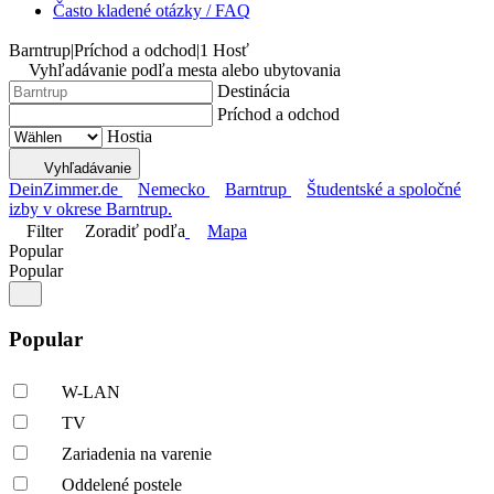
Často kladené otázky / FAQ
Barntrup
|
Príchod a odchod
|
1 Hosť
Vyhľadávanie podľa mesta alebo ubytovania
Destinácia
Príchod a odchod
Hostia
Vyhľadávanie
DeinZimmer.de
Nemecko
Barntrup
Študentské a spoločné
izby v okrese Barntrup.
Filter
Zoradiť podľa
Mapa
Popular
Popular
Popular
W-LAN
TV
Zariadenia na varenie
Oddelené postele