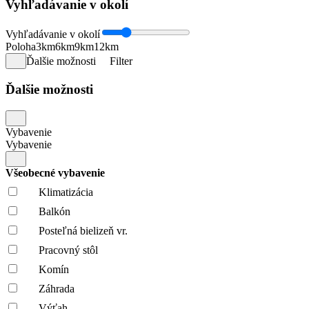
Vyhľadávanie v okolí
Vyhľadávanie v okolí
Poloha
3km
6km
9km
12km
Ďalšie možnosti
Filter
Ďalšie možnosti
Vybavenie
Vybavenie
Všeobecné vybavenie
Klimatizácia
Balkón
Posteľná bielizeň vr.
Pracovný stôl
Komín
Záhrada
Výťah