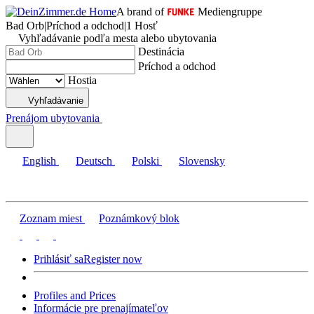
A brand of
Mediengruppe
Bad Orb
|
Príchod a odchod
|
1 Hosť
Vyhľadávanie podľa mesta alebo ubytovania
Destinácia
Príchod a odchod
Hostia
Vyhľadávanie
Prenájom ubytovania
English
Deutsch
Polski
Slovensky
Zoznam miest
Poznámkový blok
Prihlásiť sa
Register now
Profiles and Prices
Informácie pre prenajímateľov