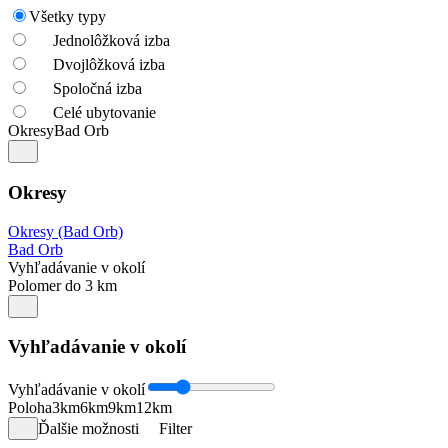
Všetky typy
Jednolôžková izba
Dvojlôžková izba
Spoločná izba
Celé ubytovanie
Okresy
Bad Orb
Okresy
Okresy (Bad Orb)
Bad Orb
Vyhľadávanie v okolí
Polomer do 3 km
Vyhľadávanie v okolí
Vyhľadávanie v okolí
Poloha
3km
6km
9km
12km
Ďalšie možnosti
Filter