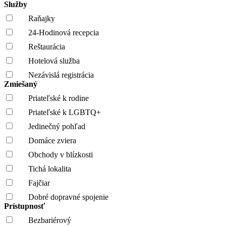
Služby
Raňajky
24-Hodinová recepcia
Reštaurácia
Hotelová služba
Nezávislá registrácia
Zmiešaný
Priateľské k rodine
Priateľské k LGBTQ+
Jedinečný pohľad
Domáce zviera
Obchody v blízkosti
Tichá lokalita
Fajčiar
Dobré dopravné spojenie
Prístupnosť
Bezbariérový