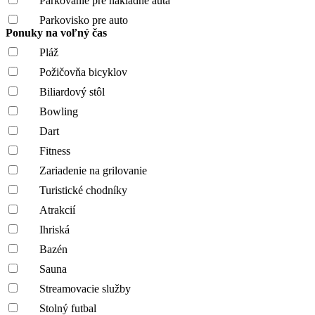
Parkovanie pre nákladné autá
Parkovisko pre auto
Ponuky na voľný čas
Pláž
Požičovňa bicyklov
Biliardový stôl
Bowling
Dart
Fitness
Zariadenie na grilovanie
Turistické chodníky
Atrakcií
Ihriská
Bazén
Sauna
Streamovacie služby
Stolný futbal