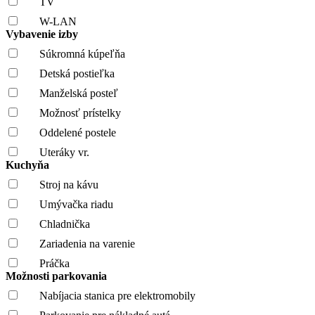
TV
W-LAN
Vybavenie izby
Súkromná kúpeľňa
Detská postieľka
Manželská posteľ
Možnosť prístelky
Oddelené postele
Uteráky vr.
Kuchyňa
Stroj na kávu
Umývačka riadu
Chladnička
Zariadenia na varenie
Práčka
Možnosti parkovania
Nabíjacia stanica pre elektromobily