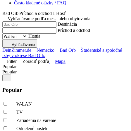
Často kladené otázky / FAQ
Bad Orb
|
Príchod a odchod
|
1 Hosť
Vyhľadávanie podľa mesta alebo ubytovania
Destinácia
Príchod a odchod
Hostia
Vyhľadávanie
DeinZimmer.de
Nemecko
Bad Orb
Študentské a spoločné
izby v okrese Bad Orb.
Filter
Zoradiť podľa
Mapa
Popular
Popular
Popular
W-LAN
TV
Zariadenia na varenie
Oddelené postele