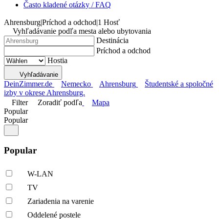
Často kladené otázky / FAQ
Ahrensburg
|
Príchod a odchod
|
1 Hosť
Vyhľadávanie podľa mesta alebo ubytovania
Destinácia
Príchod a odchod
Hostia
Vyhľadávanie
DeinZimmer.de
Nemecko
Ahrensburg
Študentské a spoločné
izby v okrese Ahrensburg.
Filter
Zoradiť podľa
Mapa
Popular
Popular
Popular
W-LAN
TV
Zariadenia na varenie
Oddelené postele