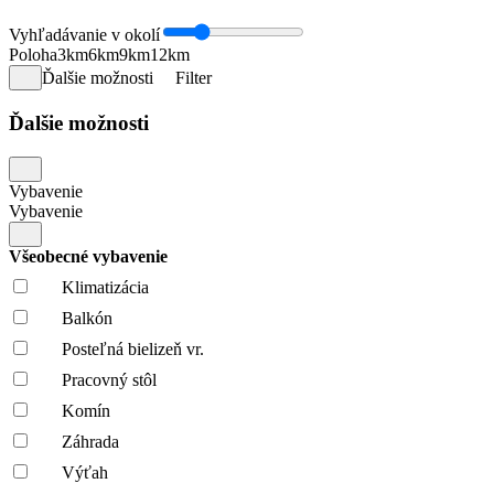
Vyhľadávanie v okolí
Poloha
3km
6km
9km
12km
Ďalšie možnosti
Filter
Ďalšie možnosti
Vybavenie
Vybavenie
Všeobecné vybavenie
Klimatizácia
Balkón
Posteľná bielizeň vr.
Pracovný stôl
Komín
Záhrada
Výťah