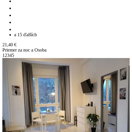
a 15 ďalších
21,40 €
Priemer za noc a Osoba
1
2
3
4
5