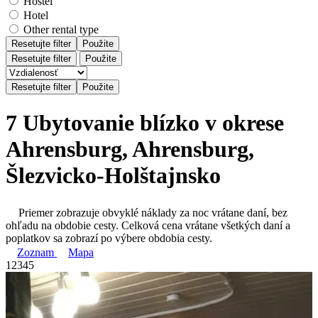
Hostel
Hotel
Other rental type
Resetujte filter
Použite
Resetujte filter
Použite
7 Ubytovanie blízko v okrese
Ahrensburg, Ahrensburg,
Šlezvicko-Holštajnsko
Priemer zobrazuje obvyklé náklady za noc vrátane daní, bez
ohľadu na obdobie cesty. Celková cena vrátane všetkých daní a
poplatkov sa zobrazí po výbere obdobia cesty.
Zoznam
Mapa
1
2
3
4
5