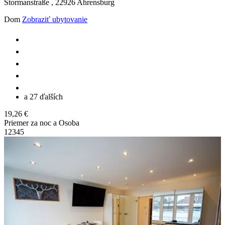
Stormanstraße ,
22926
Ahrensburg
Dom
Zobraziť ubytovanie
a 27 ďalších
19,26 €
Priemer za noc a Osoba
1
2
3
4
5