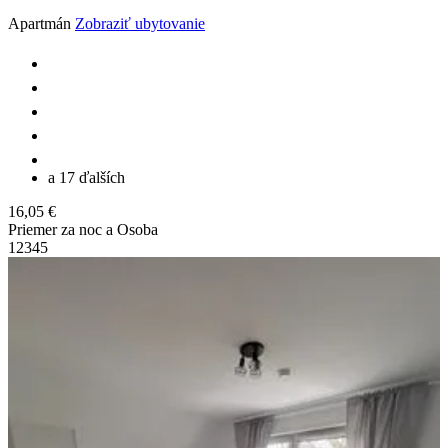
Apartmán
Zobraziť ubytovanie
a 17 ďalších
16,05 €
Priemer za noc a Osoba
1
2
3
4
5