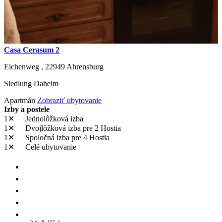
Casa Cerasum 2
Eichenweg ,
22949
Ahrensburg
Siedlung Daheim
Apartmán
Zobraziť ubytovanie
Izby a postele
1✕
Jednolôžková izba
1✕
Dvojlôžková izba
pre 2 Hostia
1✕
Spoločná izba
pre 4 Hostia
1✕
Celé ubytovanie