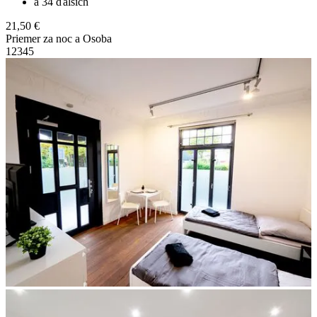
a 34 ďalších
21,50 €
Priemer za noc a Osoba
1
2
3
4
5