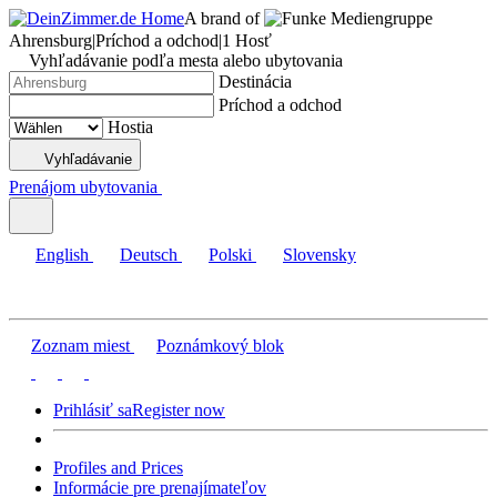
A brand of
Mediengruppe
Ahrensburg
|
Príchod a odchod
|
1 Hosť
Vyhľadávanie podľa mesta alebo ubytovania
Destinácia
Príchod a odchod
Hostia
Vyhľadávanie
Prenájom ubytovania
English
Deutsch
Polski
Slovensky
Zoznam miest
Poznámkový blok
Prihlásiť sa
Register now
Profiles and Prices
Informácie pre prenajímateľov