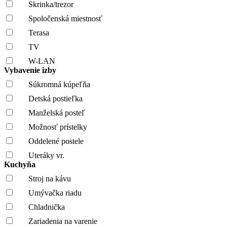
Skrinka/trezor
Spoločenská miestnosť
Terasa
TV
W-LAN
Vybavenie izby
Súkromná kúpeľňa
Detská postieľka
Manželská posteľ
Možnosť prístelky
Oddelené postele
Uteráky vr.
Kuchyňa
Stroj na kávu
Umývačka riadu
Chladnička
Zariadenia na varenie