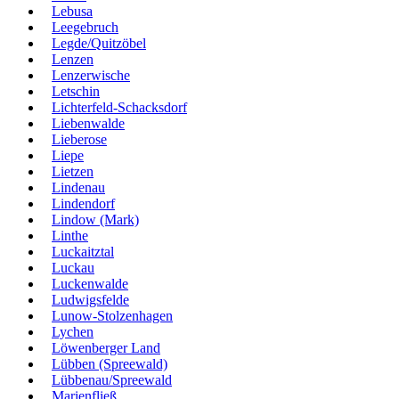
Lebusa
Leegebruch
Legde/Quitzöbel
Lenzen
Lenzerwische
Letschin
Lichterfeld-Schacksdorf
Liebenwalde
Lieberose
Liepe
Lietzen
Lindenau
Lindendorf
Lindow (Mark)
Linthe
Luckaitztal
Luckau
Luckenwalde
Ludwigsfelde
Lunow-Stolzenhagen
Lychen
Löwenberger Land
Lübben (Spreewald)
Lübbenau/Spreewald
Marienfließ