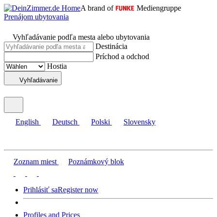
A brand of
Mediengruppe
Prenájom ubytovania
Vyhľadávanie podľa mesta alebo ubytovania
Destinácia
Príchod a odchod
Hostia
Vyhľadávanie
English
Deutsch
Polski
Slovensky
Zoznam miest
Poznámkový blok
Prihlásiť sa
Register now
Profiles and Prices