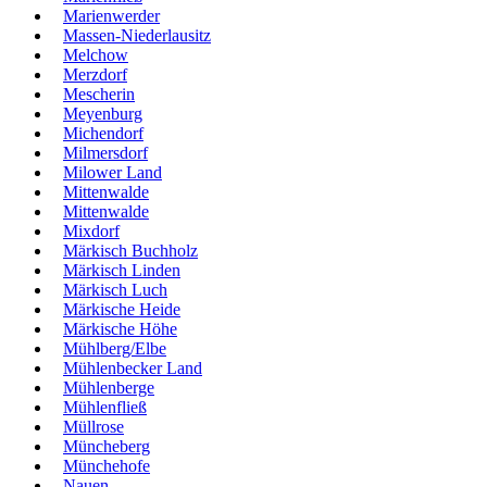
Marienwerder
Massen-Niederlausitz
Melchow
Merzdorf
Mescherin
Meyenburg
Michendorf
Milmersdorf
Milower Land
Mittenwalde
Mittenwalde
Mixdorf
Märkisch Buchholz
Märkisch Linden
Märkisch Luch
Märkische Heide
Märkische Höhe
Mühlberg/Elbe
Mühlenbecker Land
Mühlenberge
Mühlenfließ
Müllrose
Müncheberg
Münchehofe
Nauen