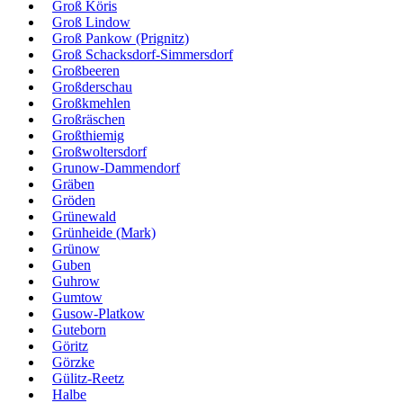
Groß Köris
Groß Lindow
Groß Pankow (Prignitz)
Groß Schacksdorf-Simmersdorf
Großbeeren
Großderschau
Großkmehlen
Großräschen
Großthiemig
Großwoltersdorf
Grunow-Dammendorf
Gräben
Gröden
Grünewald
Grünheide (Mark)
Grünow
Guben
Guhrow
Gumtow
Gusow-Platkow
Guteborn
Göritz
Görzke
Gülitz-Reetz
Halbe