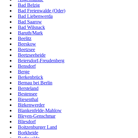
Bad Belzig
Bad Freienwalde (Oder)
Bad Liebenwerda
Bad Saarow
Bad Wilsnack
Baruth/Mark
Beelitz
Beeskow
Beetzsee
Beetzseeheide
Beiersdorf-Freudenberg
Bensdorf
Berge
Berkenbrück
Bernau bei Berlin
Bersteland
Bestensee
Biesenthal
Birkenwerder
Blankenfelde-Mahlow
Bleyen-Genschmar
Bliesdorf
Boitzenburger Land
Borkheide