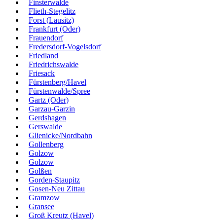
Finsterwalde
Flieth-Stegelitz
Forst (Lausitz)
Frankfurt (Oder)
Frauendorf
Fredersdorf-Vogelsdorf
Friedland
Friedrichswalde
Friesack
Fürstenberg/Havel
Fürstenwalde/Spree
Gartz (Oder)
Garzau-Garzin
Gerdshagen
Gerswalde
Glienicke/Nordbahn
Gollenberg
Golzow
Golzow
Golßen
Gorden-Staupitz
Gosen-Neu Zittau
Gramzow
Gransee
Groß Kreutz (Havel)