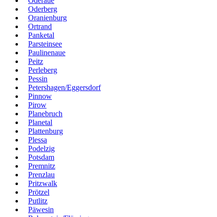
Oderaue
Oderberg
Oranienburg
Ortrand
Panketal
Parsteinsee
Paulinenaue
Peitz
Perleberg
Pessin
Petershagen/Eggersdorf
Pinnow
Pirow
Planebruch
Planetal
Plattenburg
Plessa
Podelzig
Potsdam
Premnitz
Prenzlau
Pritzwalk
Prötzel
Putlitz
Päwesin