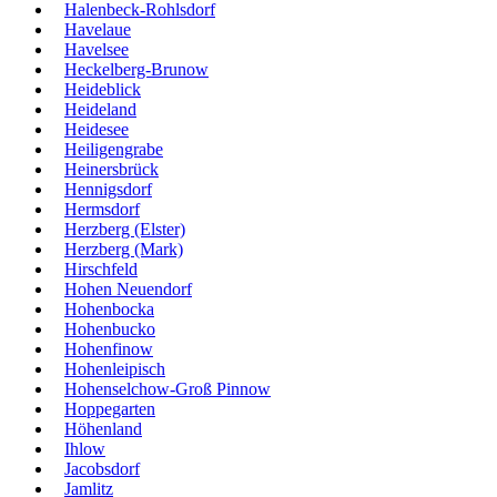
Halenbeck-Rohlsdorf
Havelaue
Havelsee
Heckelberg-Brunow
Heideblick
Heideland
Heidesee
Heiligengrabe
Heinersbrück
Hennigsdorf
Hermsdorf
Herzberg (Elster)
Herzberg (Mark)
Hirschfeld
Hohen Neuendorf
Hohenbocka
Hohenbucko
Hohenfinow
Hohenleipisch
Hohenselchow-Groß Pinnow
Hoppegarten
Höhenland
Ihlow
Jacobsdorf
Jamlitz