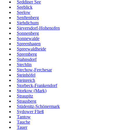
Seddiner See
Seeblick
Seelow
Senftenberg
Siehdichum
Sieversdorf-Hohenofen
Sonnenberg
Sonnewalde
Spreenhagen
Spreewaldheide
Spremberg
Stahnsdorf
Stechlin
Stechow-Ferchesar
Steinhöfel
Steinreich
Storbeck-Frankendorf
Storkow (Mark)
Straupitz
Strausberg
Stüdenitz-Schönermark
Sydower Fließ
Tantow
Tauche
Tauer