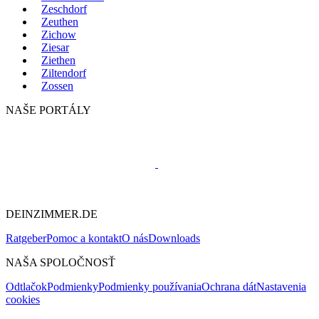
Zeschdorf
Zeuthen
Zichow
Ziesar
Ziethen
Ziltendorf
Zossen
NAŠE PORTÁLY
DEINZIMMER.DE
Ratgeber
Pomoc a kontakt
O nás
Downloads
NAŠA SPOLOČNOSŤ
Odtlačok
Podmienky
Podmienky používania
Ochrana dát
Nastavenia
cookies