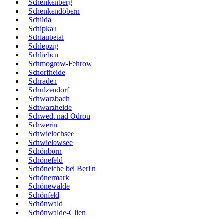
Schenkenberg
Schenkendöbern
Schilda
Schipkau
Schlaubetal
Schlepzig
Schlieben
Schmogrow-Fehrow
Schorfheide
Schraden
Schulzendorf
Schwarzbach
Schwarzheide
Schwedt nad Odrou
Schwerin
Schwielochsee
Schwielowsee
Schönborn
Schönefeld
Schöneiche bei Berlin
Schönermark
Schönewalde
Schönfeld
Schönwald
Schönwalde-Glien