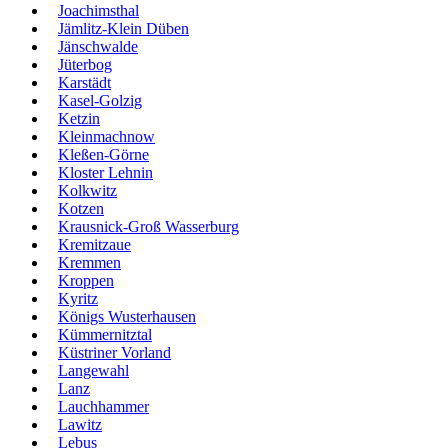
Joachimsthal
Jämlitz-Klein Düben
Jänschwalde
Jüterbog
Karstädt
Kasel-Golzig
Ketzin
Kleinmachnow
Kleßen-Görne
Kloster Lehnin
Kolkwitz
Kotzen
Krausnick-Groß Wasserburg
Kremitzaue
Kremmen
Kroppen
Kyritz
Königs Wusterhausen
Kümmernitztal
Küstriner Vorland
Langewahl
Lanz
Lauchhammer
Lawitz
Lebus