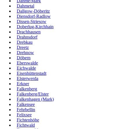
Dahme/Mark
Dahmetal
Dallgow-Döberitz
Diensdorf-Radlow
Dissen-Striesow
Doberlug-Kirchhain
Drachhausen
Drahnsdorf
Drebkau
Dreetz
Drehnow
Döbern
Eberswalde
Eichwalde
Eisenhüttenstadt
Elsterwerda
Erkner
Falkenberg
Falkenberg/Elster
Falkenhagen (Mark)
Falkensee
Fehrbellin
Felixsee
Fichtenhöhe
Fichtwald