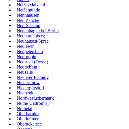
Neiße-Malxetal
Neißemünde
Nennhausen
Neu Zauche
Neu-Seeland
Neuenhagen bei Berlin
Neuhardenberg
Neuhausen/Spree
Neulewin
Neupetershain
Neuruppin
Neustadt (Dosse)
Neutrebbin
Neuzelle
Niederer Fläming
Niederfinow
Niedergörsdorf
Niemegk
Nordwestuckermark
Nuthe-Urstromtal
Nuthetal
Oberbarnim
Oberkrämer
Oberuckersee