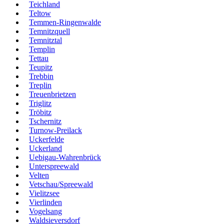
Teichland
Teltow
Temmen-Ringenwalde
Temnitzquell
Temnitztal
Templin
Tettau
Teupitz
Trebbin
Treplin
Treuenbrietzen
Triglitz
Tröbitz
Tschernitz
Turnow-Preilack
Uckerfelde
Uckerland
Uebigau-Wahrenbrück
Unterspreewald
Velten
Vetschau/Spreewald
Vielitzsee
Vierlinden
Vogelsang
Waldsieversdorf