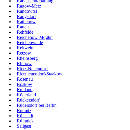
Rabenstein/Fläming
Ragow-Merz
Randowtal
Rangsdorf
Rathenow
Rauen
Rehfelde
Reichenow-Möglin
Reichenwalde
Reitwein
Retzow
Rheinsberg
Rhinow
Rietz-Neuendorf
Rietzneuendorf-Staakow
Rosenau
Roskow
Ruhland
Röderland
Rückersdorf
Rüdersdorf bei Berlin
Rüdnitz
Rühstädt
Rüthnick
Sallgast