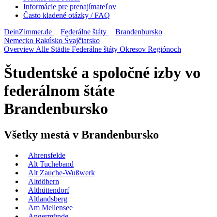
Informácie pre prenajímateľov
Často kladené otázky / FAQ
DeinZimmer.de
Federálne štáty
Brandenbursko
Nemecko
Rakúsko
Švajčiarsko
Overview
Alle Städte
Federálne štáty
Okresov
Regiónoch
Študentské a spoločné izby vo
federálnom štáte
Brandenbursko
Všetky mestá v Brandenbursko
Ahrensfelde
Alt Tucheband
Alt Zauche-Wußwerk
Altdöbern
Althüttendorf
Altlandsberg
Am Mellensee
Angermünde