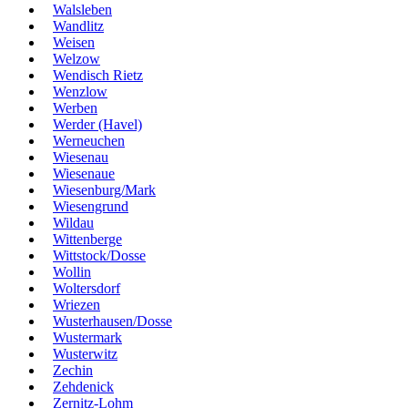
Walsleben
Wandlitz
Weisen
Welzow
Wendisch Rietz
Wenzlow
Werben
Werder (Havel)
Werneuchen
Wiesenau
Wiesenaue
Wiesenburg/Mark
Wiesengrund
Wildau
Wittenberge
Wittstock/Dosse
Wollin
Woltersdorf
Wriezen
Wusterhausen/Dosse
Wustermark
Wusterwitz
Zechin
Zehdenick
Zernitz-Lohm