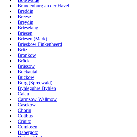
Borkwalde
Brandenburg an der Havel
Breddin
Breese
Breydin
Brieselang
Briesen
Briesen (Mark)
Brieskow-Finkenheerd
Britz
Bronkow
Brück
Brüssow
Buckautal
Buckow
Burg (Spreewald)
Byhleguhre-Byhlen
Calau
Carmzow-Wallmow
Casekow
Chorin
Cottbus
Crinitz
Cumlosen
Dabergotz