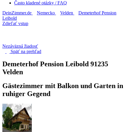
Často kladené otázky / FAQ
DeinZimmer.de
Nemecko
Velden
Demeterhof Pension
Leibold
Zdieľať vstup
Nezáväzná žiadosť
Späť na
prehľad
Demeterhof Pension Leibold
91235
Velden
Gästezimmer mit Balkon und Garten in
ruhiger Gegend