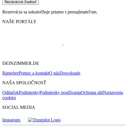
Nezáväzná žiadosť
Rezervácia sa uskutočňuje priamo s prenajímateľom.
NAŠE PORTÁLY
DEINZIMMER.DE
Ratgeber
Pomoc a kontakt
O nás
Downloads
NAŠA SPOLOČNOSŤ
Odtlačok
Podmienky
Podmienky používania
Ochrana dát
Nastavenia
cookies
SOCIAL MEDIA
Instagram