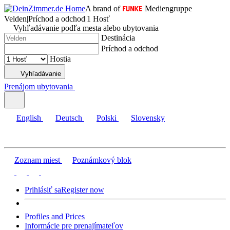
A brand of
Mediengruppe
Velden
|
Príchod a odchod
|
1 Hosť
Vyhľadávanie podľa mesta alebo ubytovania
Destinácia
Príchod a odchod
Hostia
Vyhľadávanie
Prenájom ubytovania
English
Deutsch
Polski
Slovensky
Zoznam miest
Poznámkový blok
Prihlásiť sa
Register now
Profiles and Prices
Informácie pre prenajímateľov