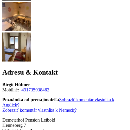
Adresu & Kontakt
Birgit Hübner
Mobilné:
+491735938462
Poznámka od prenajímateľa
Zobraziť komentár vlastníka k
Anglický
Zobraziť komentár vlastníka k Nemecký
Demeterhof Pension Leibold
Henneberg 7