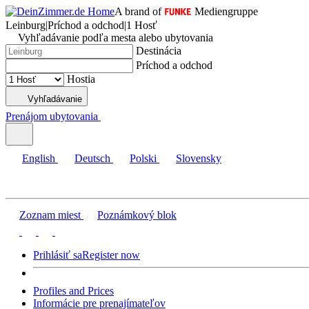
A brand of
Mediengruppe
Leinburg
|
Príchod a odchod
|
1 Hosť
Vyhľadávanie podľa mesta alebo ubytovania
Destinácia
Príchod a odchod
Hostia
Vyhľadávanie
Prenájom ubytovania
English
Deutsch
Polski
Slovensky
Zoznam miest
Poznámkový blok
Prihlásiť sa
Register now
Profiles and Prices
Informácie pre prenajímateľov