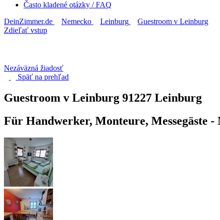
Často kladené otázky / FAQ
DeinZimmer.de
Nemecko
Leinburg
Guestroom v Leinburg
Zdieľať vstup
Nezáväzná žiadosť
Späť na
prehľad
Guestroom v Leinburg
91227 Leinburg
Für Handwerker, Monteure, Messegäste -